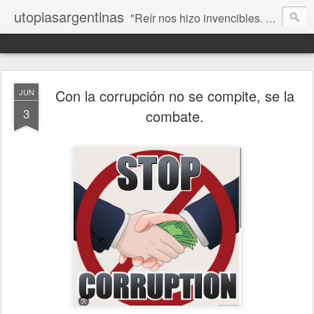
utopiasargentinas
"Reír nos hizo invencibles. No como los que siempre ganan, sino como aquellos que no se rinden”. Frida Kahlo
Con la corrupción no se compite, se la
JUN
3
combate.