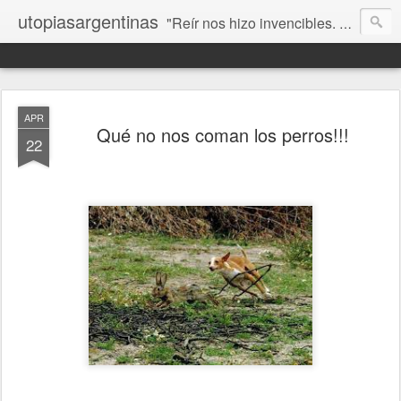
utopiasargentinas
"Reír nos hizo invencibles. No como los que siempre ganan, sino como aquellos que no se rinden”. Frida Kahlo
APR
Qué no nos coman los perros!!!
22