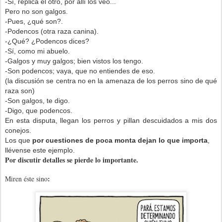
-Sí, replica el otro, por allí los veo...
Pero no son galgos.
-Pues, ¿qué son?.
-Podencos (otra raza canina).
-¿Qué? ¿Podencos dices?
-Sí, como mi abuelo.
-Galgos y muy galgos; bien vistos los tengo.
-Son podencos; vaya, que no entiendes de eso.
(la discusión se centra no en la amenaza de los perros sino de qué
raza son)
-Son galgos, te digo.
-Digo, que podencos.
En esta disputa, llegan los perros y pillan descuidados a mis dos
conejos.
Los que
por cuestiones de poca monta dejan lo que importa
,
llévense este ejemplo.
Por discutir detalles se pierde lo importante.
:
Miren éste sino