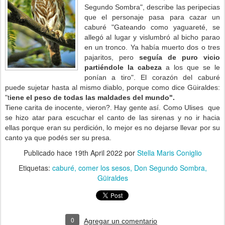
Segundo Sombra", describe las peripecias
que el personaje pasa para cazar un
caburé "Gateando como yaguareté, se
allegó al lugar y vislumbró al bicho parao
en un tronco. Ya había muerto dos o tres
pajaritos, pero
seguía de puro vicio
partiéndole la cabeza
a los que se le
ponían a tiro".
El corazón del caburé
puede sujetar hasta al mismo diablo, porque como dice Güiraldes:
"t
iene el peso de todas las maldades del mundo".
Tiene carita de inocente, vieron?. Hay gente así. Como Ulises que
se hizo atar para escuchar el canto de las sirenas y no ir hacia
ellas porque eran su perdición, lo mejor es no dejarse llevar por su
canto ya que podés ser su presa.
Publicado hace
19th April 2022
por
Stella Maris Coniglio
Etiquetas:
caburé
comer los sesos
Don Segundo Sombra
Güiraldes
0
Agregar un comentario