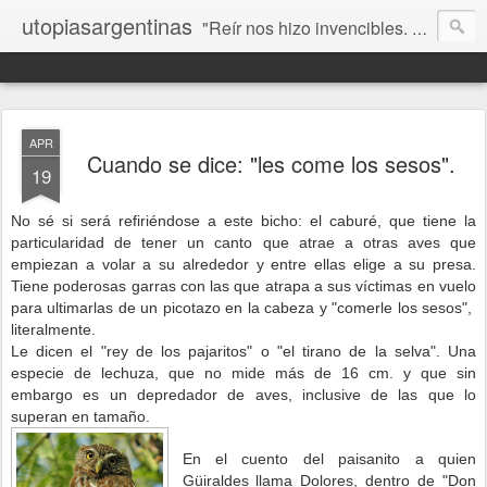
utopiasargentinas
"Reír nos hizo invencibles. No como los que siempre ganan, sino como aquellos que no se rinden”. Frida Kahlo
APR
Cuando se dice: "les come los sesos".
19
No sé si será refiriéndose a este bicho: el caburé, que tiene la
particularidad de tener un canto que atrae a otras aves que
empiezan a volar a su alrededor y entre ellas elige a su presa.
Tiene poderosas garras con las que atrapa a sus víctimas en vuelo
para ultimarlas de un picotazo en la cabeza y "comerle los sesos",
literalmente.
Le dicen el "rey de los pajaritos" o "el tirano de la selva". Una
especie de lechuza, que no mide más de 16 cm. y que sin
embargo es un depredador de aves, inclusive de las que lo
superan en tamaño.
En el cuento del paisanito a quien
Güiraldes llama Dolores, dentro de "Don