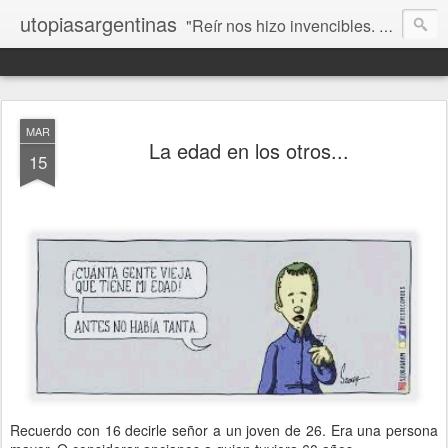
utopiasargentinas
"Reír nos hizo invencibles. No como los que siempre ganan, sino como aquellos que no se rinden”. Frida Kahlo
MAR
La edad en los otros...
15
Recuerdo con 16 decirle señor a un joven de 26. Era una persona