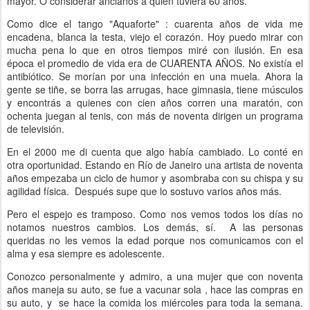
mayor. O considerar ancianos a quien tuviera 60 años.
Como dice el tango "Aquaforte" : cuarenta años de vida me
encadena, blanca la testa, viejo el corazón. Hoy puedo mirar con
mucha pena lo que en otros tiempos miré con ilusión. En esa
época el promedio de vida era de CUARENTA AÑOS. No existía el
antibiótico. Se morían por una infección en una muela. Ahora la
gente se tiñe, se borra las arrugas, hace gimnasia, tiene músculos
y encontrás a quienes con cien años corren una maratón, con
ochenta juegan al tenis, con más de noventa dirigen un programa
de televisión.
En el 2000 me di cuenta que algo había cambiado. Lo conté en
otra oportunidad. Estando en Río de Janeiro una artista de noventa
años empezaba un ciclo de humor y asombraba con su chispa y su
agilidad física. Después supe que lo sostuvo varios años más.
Pero el espejo es tramposo. Como nos vemos todos los días no
notamos nuestros cambios. Los demás, sí. A las personas
queridas no les vemos la edad porque nos comunicamos con el
alma y esa siempre es adolescente.
Conozco personalmente y admiro, a una mujer que con noventa
años maneja su auto, se fue a vacunar sola , hace las compras en
su auto, y se hace la comida los miércoles para toda la semana.