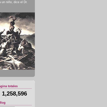
un niño, dice el Dr.
ágina totales
1,258,596
Blog