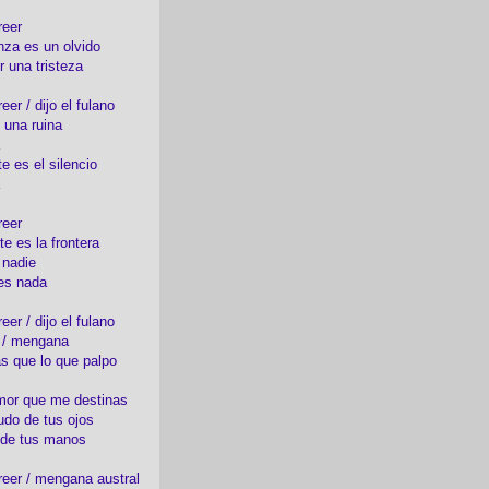
reer
nza es un olvido
r una tristeza
er / dijo el fulano
 una ruina
e es el silencio
reer
te es la frontera
 nadie
es nada
er / dijo el fulano
o / mengana
s que lo que palpo
mor que me destinas
udo de tus ojos
 de tus manos
eer / mengana austral