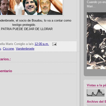
Cuando yo era 
Mari...
denbroele, el socio de Boudou, lo va a contar como
testigo protegido.
A PATRIA PUEDE DEJAR DE LLORAR
ella Maris Coniglio
a la/s
12:00 a.m.
u
,
Ciccone
,
Vandenbroele
arios.:
entario
Vistas a la p
Archivo del 