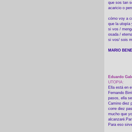
que sos tan s
acaricio o pen
cómo voy a cre
que la utopía 
si vos / meng
osada / etern
si vos/ sois m
MARIO BENE
Eduardo Gal
UTOPIA:
Ella está en e
Fernando Birr
pasos, ella s
Camino diez p
corre diez pa
mucho que yo
alcanzaré.Par
Para eso sirv