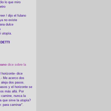
ólo lo que miro
etro
er / dijo el fulano
ya no existe
ana dulce
a
i utopía.
DETTI
eano
dice sobre la
l horizonte- dice
i.- Me acerco dos
e aleja dos pasos.
asos y el horizonte se
sos más allá. Por
 camine, nunca la
a que sirve la utopía?
e: para caminar".