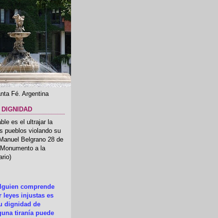
nta Fé. Argentina
 DIGNIDAD
le es el ultrajar la
os pueblos violando su
 Manuel Belgrano 28 de
.(Monumento a la
rio)
alguien comprende
 leyes injustas es
su dignidad de
una tiranía puede