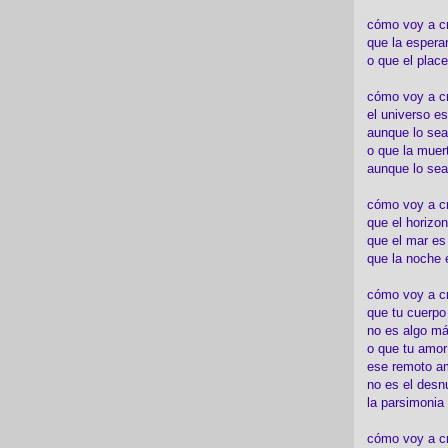
cómo voy a c
que la espera
o que el place
cómo voy a cre
el universo es
aunque lo sea
o que la muert
aunque lo sea
cómo voy a c
que el horizon
que el mar es
que la noche 
cómo voy a cre
que tu cuerp
no es algo má
o que tu amor
ese remoto a
no es el desn
la parsimonia
cómo voy a cr