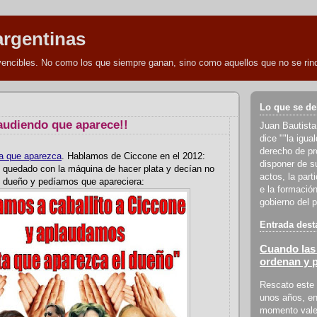
argentinas
nvencibles. No como los que siempre ganan, sino como aquellos que no se rind
Lo que se de
audiendo que aparece!!
Juan Bautista
dice ""la igua
derecho de pro
a que aparezca
. Hablamos de Ciccone en el 2012:
disponer de s
 quedado con la máquina de hacer plata y decían no
actos, la part
l dueño y pedíamos que apareciera:
e la formación
gobierno del p
Entrada dest
Cuando las 
ordenan y 
Rescato este 
unos años, en
momento vale 