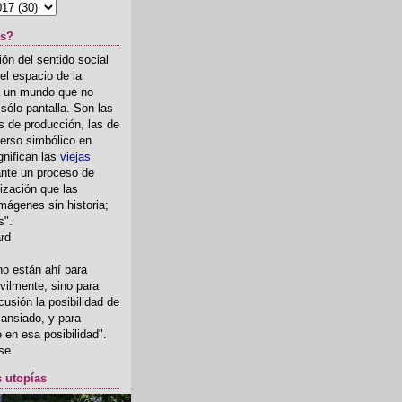
as?
ón del sentido social
el espacio de la
ia un mundo que no
, sólo pantalla. Son las
 de producción, las de
erso simbólico en
gnifican las
viejas
nte un proceso de
ización que las
mágenes sin historia;
s".
ard
o están ahí para
rvilmente, sino para
usión la posibilidad de
o ansiado, y para
fe en esa posibilidad".
se
s utopías