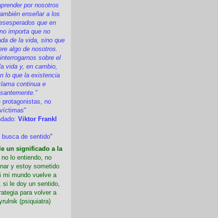
prender por nosotros
ambién enseñar a los
esesperados que en
 no importa que no
a de la vida, sino que
ere algo de nosotros.
nterrogarnos sobre el
la vida y, en cambio,
 lo que la existencia
clama continua e
esantemente."
 protagonistas, no
víctimas"
ndado:
Viktor Frankl
 busca de sentido
”
e un significado a la
i no lo entiendo, no
nar y estoy sometido
Si mi mundo vuelve a
 si le doy un sentido,
rategia para volver a
yrulnik (psiquiatra)