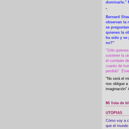
dominarle." 
“
.
Bernard Shaw
observan la r
se preguntan
quienes la 
ha sido y se
no?”
"Sólo quiene
sostener la u
el combate de
cuanto de hu
perdido". Ern
"No será el mi
nos obligue a 
imaginación" 
Mi lista de b
UTOPIAS
Cómo voy a cre
que el mundo 