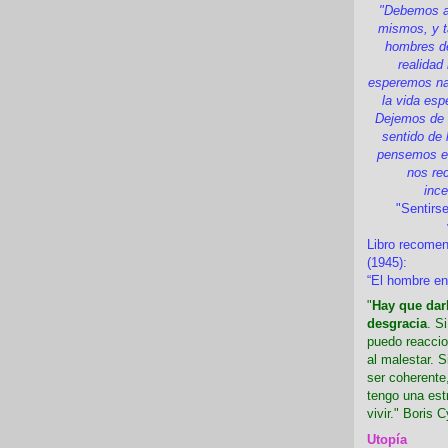
"Debemos a
mismos, y t
hombres d
realidad
esperemos nad
la vida esp
Dejemos de i
sentido de 
pensemos en
nos re
inc
"Sentirse
Libro recome
(1945):
“El hombre en
"
Hay que darl
desgracia
. S
puedo reaccio
al malestar. 
ser coherente,
tengo una est
vivir." Boris C
Utopía