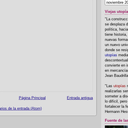
Viejas utopí
"La construcci
se desplaza d
política, hac
tiene historia
nuevas formas
un nuevo univ
donde se resi
utopías
media
descontextual
convierte en i
en mercancía
Jean Baudrill
"Las
utopías
n
realizarlas se
someter a disc
Página Principal
Entrada antigua
lo difícil, per
fortalecer la 
ios de la entrada (Atom)
Hermann Hes
Fuente de la