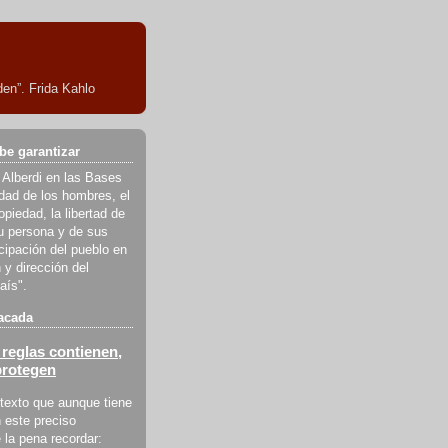
en”. Frida Kahlo
be garantizar
 Alberdi en las Bases
ldad de los hombres, el
piedad, la libertad de
u persona y de sus
icipación del pueblo en
 y dirección del
aís".
acada
reglas contienen,
protegen
texto que aunque tiene
 este preciso
la pena recordar: