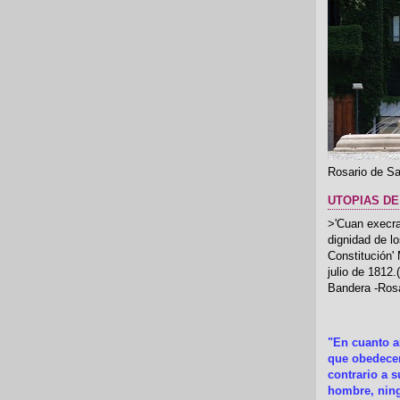
Rosario de Sa
UTOPIAS DE
>'Cuan execrab
dignidad de l
Constitución'
julio de 1812
Bandera -Rosa
"En cuanto 
que obedecer
contrario a 
hombre, ning