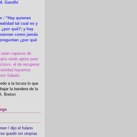
M. Gandhi
 : “Hay quienes
ealidad tal cual es y
 ¿por qué?; y hay
observan como jamás
 preguntan ¿por qué
s sean capaces de
topía serán aptos para
cisivo, el de recuperar
manidad hayamos
esto Sábato
edo a la locura lo que
bajar la bandera de la
A. Breton
logs
er / dijo el fulano
se quedó sin utopías