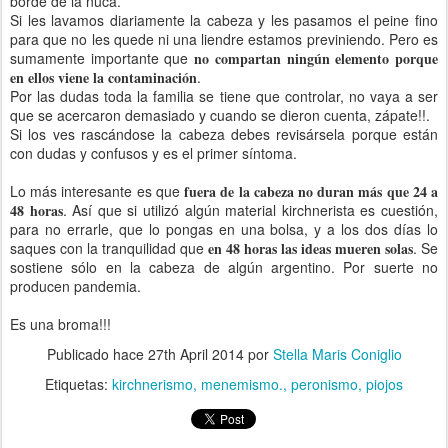
borde de la nuca.
Si les lavamos diariamente la cabeza y les pasamos el peine fino
para que no les quede ni una liendre estamos previniendo. Pero es
sumamente importante que
no compartan ningún elemento porque
en ellos viene la contaminación
.
Por las dudas toda la familia se tiene que controlar, no vaya a ser
que se acercaron demasiado y cuando se dieron cuenta, zápate!!.
Si los ves rascándose la cabeza debes revisársela porque están
con dudas y confusos y es el primer síntoma.
Lo más interesante es que
fuera de la cabeza no duran más que 24 a
48 horas
. Así que si utilizó algún material kirchnerista es cuestión,
para no errarle, que lo pongas en una bolsa, y a los dos días lo
saques con la tranquilidad que
en 48 horas las ideas mueren solas
. Se
sostiene sólo en la cabeza de algún argentino. Por suerte no
producen pandemia.
Es una broma!!!
Publicado hace
27th April 2014
por
Stella Maris Coniglio
Etiquetas:
kirchnerismo
menemismo.
peronismo
piojos