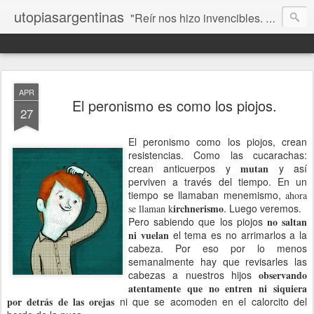
utopiasargentinas
"Reír nos hizo invencibles. No como los que siempre ganan, sino como aquellos que no se rinden”. Frida Kahlo
APR
El peronismo es como los piojos.
27
El peronismo como los piojos, crean
resistencias. Como las cucarachas:
crean anticuerpos y
mutan
y así
perviven a través del tiempo. En un
tiempo se llamaban menemismo,
ahora
irchnerismo
. Luego veremos.
se llaman k
Pero sabiendo que los piojos
no saltan
ni vuelan
el tema es no arrimarlos a la
cabeza. Por eso por lo menos
semanalmente hay que revisarles las
cabezas a nuestros hijos
observando
atentamente que no entren ni siquiera
por detrás de las orejas
ni que se acomoden en el calorcito del