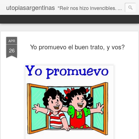
utopiasargentinas
"Reír nos hizo invencibles. No como los que siempre ganan, sino como aquellos que no se rinden”. Frida Kahlo
APR
Yo promuevo el buen trato, y vos?
26