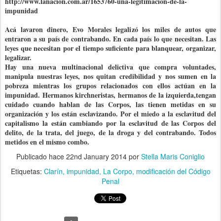
http://www.lanacion.com.ar/1653760-una-legitimacion-de-la-
impunidad
Acá lavaron dinero, Evo Morales legalizó los miles de autos que
entraron a su país de contrabando. En cada país lo que necesitan. Las
leyes que necesitan por el tiempo suficiente para blanquear, organizar,
legalizar.
Hay una nueva multinacional delictiva que compra voluntades,
manipula nuestras leyes, nos quitan credibilidad y nos sumen en la
pobreza mientras los grupos relacionados con ellos actúan en la
impunidad. Hermanos kirchneristas, hermanos de la izquierda,tengan
cuidado cuando hablan de las Corpos, las tienen metidas en su
organización y los están esclavizando. Por el miedo a la esclavitud del
capitalismo la están cambiando por la esclavitud de las Corpos del
delito, de la trata, del juego, de la droga y del contrabando. Todos
metidos en el mismo combo.
Publicado hace
22nd January 2014
por
Stella Maris Coniglio
Etiquetas:
Clarín
impunidad
La Corpo
modificación del Código
Penal