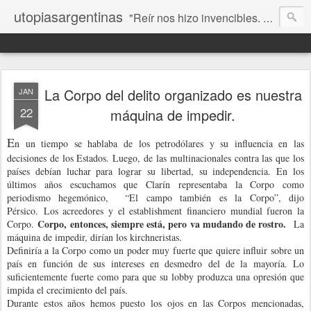
utopiasargentinas
"Reír nos hizo invencibles. No como los que siempre ganan, sino como aquellos que no se rinden”. Frida Kahlo
La Corpo del delito organizado es nuestra
JAN
22
máquina de impedir.
E
n un tiempo se hablaba de los petrodólares y su influencia en las
decisiones de los Estados. Luego, de las multinacionales contra las que los
países debían luchar para lograr su libertad, su independencia. En los
últimos años escuchamos que Clarín representaba la Corpo como
periodismo hegemónico, “El campo también es la Corpo”, dijo
Pérsico. Los acreedores y el establishment financiero mundial fueron la
Corpo, entonces, siempre está, pero va mudando de rostro.
Corpo.
La
máquina de impedir, dirían los kirchneristas.
Definiría a la Corpo como un poder muy fuerte que quiere influir sobre un
país en función de sus intereses en desmedro del de la mayoría. Lo
suficientemente fuerte como para que su lobby produzca una opresión que
impida el crecimiento del país.
Durante estos años hemos puesto los ojos en las Corpos mencionadas,