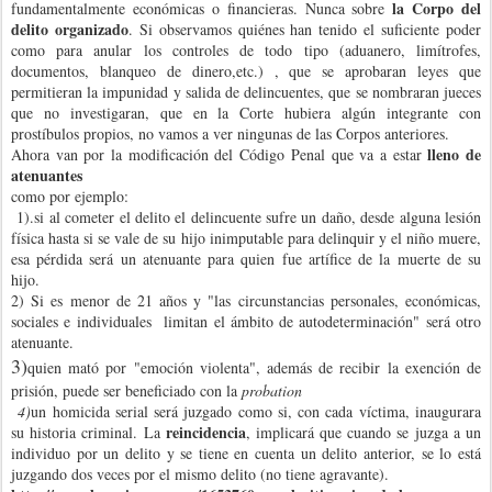
la Corpo del
fundamentalmente económicas o financieras. Nunca sobre
delito organizado
. Si observamos quiénes han tenido el suficiente poder
como para anular los controles de todo tipo (aduanero, limítrofes,
documentos, blanqueo de dinero,etc.) , que se aprobaran leyes que
permitieran la impunidad y salida de delincuentes, que se nombraran jueces
que no investigaran, que en la Corte hubiera algún integrante con
prostíbulos propios, no vamos a ver ningunas de las Corpos anteriores.
lleno de
Ahora van por la modificación del Código Penal que va a estar
atenuantes
como por ejemplo:
1).si al cometer el delito el delincuente sufre un daño, desde alguna lesión
física hasta si se vale de su hijo inimputable para delinquir y el niño muere,
esa pérdida será un atenuante para quien fue artífice de la muerte de su
hijo.
2) Si es menor de 21 años y "las circunstancias personales, económicas,
sociales e individuales limitan el ámbito de autodeterminación" será otro
atenuante.
3)
quien mató por "emoción violenta", además de recibir la exención de
prisión, puede ser beneficiado con la
probation
4)
un homicida serial será juzgado como si, con cada víctima, inaugurara
reincidencia
su historia criminal. La
, implicará que cuando se juzga a un
individuo por un delito y se tiene en cuenta un delito anterior, se lo está
juzgando dos veces por el mismo delito (no tiene agravante).