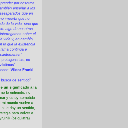
prender por nosotros
ambién enseñar a los
esesperados que en
 no importa que no
a de la vida, sino que
ere algo de nosotros.
nterrogarnos sobre el
la vida y, en cambio,
 lo que la existencia
clama continua e
esantemente."
 protagonistas, no
víctimas"
ndado:
Viktor Frankl
 busca de sentido
”
e un significado a la
i no lo entiendo, no
nar y estoy sometido
Si mi mundo vuelve a
 si le doy un sentido,
rategia para volver a
yrulnik (psiquiatra)