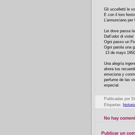
Gli uccelletti le v
E con il loro fest
L’annunciano per
Lei dove passa la
Dall’odor di viola!
Ogni passo un Fio
Ogni parola una gi
13 de mayo 1950. 
Una alegría ingen
ahora tus recuerd
emociona y conmu
perfume de las vi
especial.
Publicadas por
St
Etiquetas:
histori
No hay coment
Publicar un com