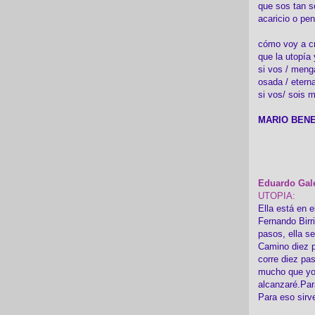
que sos tan s
acaricio o pen
cómo voy a cre
que la utopía 
si vos / meng
osada / etern
si vos/ sois m
MARIO BENE
Eduardo Gal
UTOPIA:
Ella está en e
Fernando Birr
pasos, ella s
Camino diez p
corre diez pa
mucho que yo
alcanzaré.Par
Para eso sirv