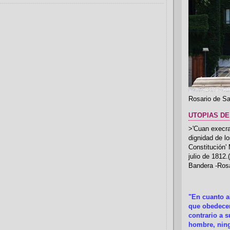
Rosario de Sa
UTOPIAS DE
>'Cuan execrab
dignidad de l
Constitución'
julio de 1812
Bandera -Rosa
"En cuanto 
que obedecer
contrario a 
hombre, ning