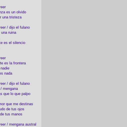
reer
nza es un olvido
r una tristeza
er / dijo el fulano
 una ruina
e es el silencio
reer
te es la frontera
 nadie
es nada
er / dijo el fulano
o / mengana
s que lo que palpo
mor que me destinas
udo de tus ojos
 de tus manos
eer / mengana austral