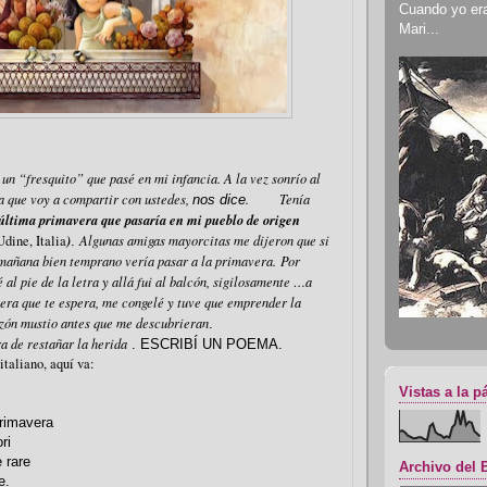
Cuando yo era 
Mari...
un “fresquito” que pasé en mi infancia. A la vez sonrío al
a que voy a compartir con ustedes,
.
Tenía
nos dice
 última primavera que pasaría en mi pueblo de origen
)
Udine, Italia
Algunas amigas mayorcitas me dijeron que si
.
a mañana bien temprano vería pasar a la primavera.
Por
 al pie de la letra y allá fui al balcón, sigilosamente …a
era que te espera, me congelé y tuve que emprender la
azón mustio antes que me descubrieran
.
a de restañar la herida
. ESCRIBÍ UN POEMA.
italiano, aquí va:
Vistas a la p
primavera
ri
 rare
Archivo del 
e.