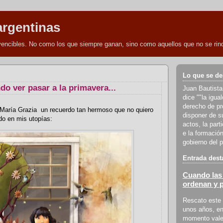
argentinas
nvencibles. No como los que siempre ganan, sino como aquellos que no se rind
Lo que se de
do ver pasar a la primavera...
Juan Bautista
dice ""la igua
derecho de pro
María Grazia un recuerdo tan hermoso que no quiero
disponer de s
rdo en mis utopías:
actos, la part
e la formación
gobierno del p
Entrada dest
Cuando las 
ordenan y 
Rescato este 
unos años, en
momento vale 