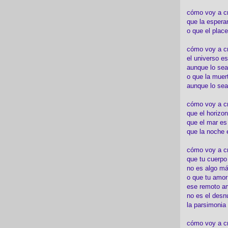
cómo voy a c
que la espera
o que el place
cómo voy a cre
el universo es
aunque lo sea
o que la muert
aunque lo sea
cómo voy a c
que el horizon
que el mar es
que la noche 
cómo voy a cre
que tu cuerp
no es algo má
o que tu amor
ese remoto a
no es el desn
la parsimonia
cómo voy a cr