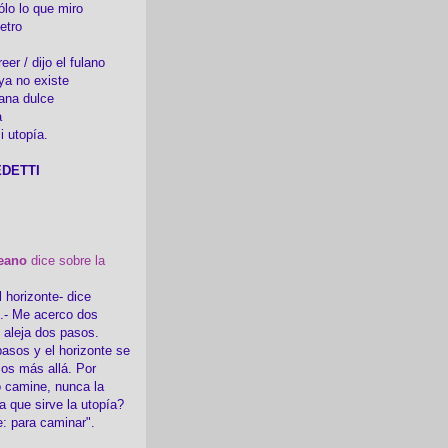
ólo lo que miro
etro
er / dijo el fulano
ya no existe
ana dulce
a
i utopía.
DETTI
eano
dice sobre la
l horizonte- dice
i.- Me acerco dos
e aleja dos pasos.
asos y el horizonte se
sos más allá. Por
 camine, nunca la
a que sirve la utopía?
e: para caminar".