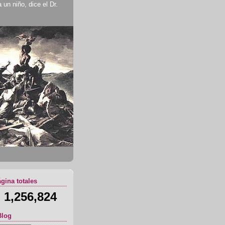
un niño, dice el Dr.
ágina totales
1,256,824
Blog