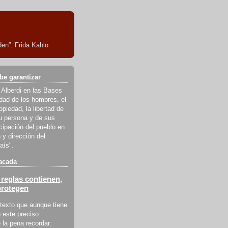
en”. Frida Kahlo
be garantizar
 Alberdi en las Bases
ldad de los hombres, el
piedad, la libertad de
u persona y de sus
icipación del pueblo en
 y dirección del
aís".
acada
reglas contienen,
protegen
texto que aunque tiene
 este preciso
la pena recordar: