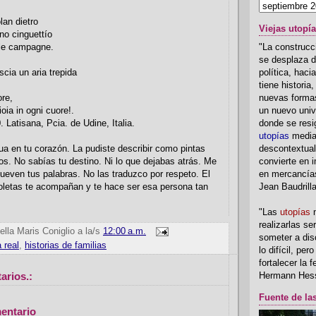
olan dietro
Viejas utopí
ono cinguettío
"La construcci
 le campagne.
se desplaza d
política, hac
scia un aria trepida
tiene historia
nuevas formas
re,
un nuevo univ
oia in ogni cuore!.
donde se resi
Latisana, Pcia. de Udine, Italia.
utopías
media
descontextual
ua en tu corazón. La pudiste describir como pintas
convierte en i
os. No sabías tu destino. Ni lo que dejabas atrás. Me
en mercancía
even tus palabras. No las traduzco por respeto. El
Jean Baudrill
oletas te acompañan y te hace ser esa persona tan
"Las
utopías
n
realizarlas se
ella Maris Coniglio
a la/s
12:00 a.m.
someter a disc
a real
,
historias de familias
lo difícil, per
fortalecer la 
arios.:
Hermann Hes
Fuente de la
entario