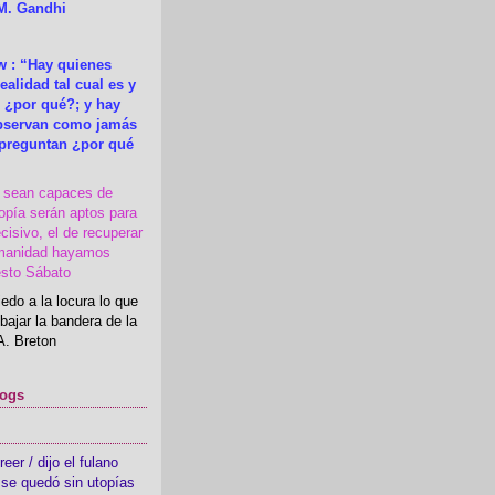
M. Gandhi
 : “Hay quienes
ealidad tal cual es y
 ¿por qué?; y hay
observan como jamás
 preguntan ¿por qué
s sean capaces de
topía serán aptos para
cisivo, el de recuperar
manidad hayamos
esto Sábato
edo a la locura lo que
bajar la bandera de la
A. Breton
logs
er / dijo el fulano
se quedó sin utopías