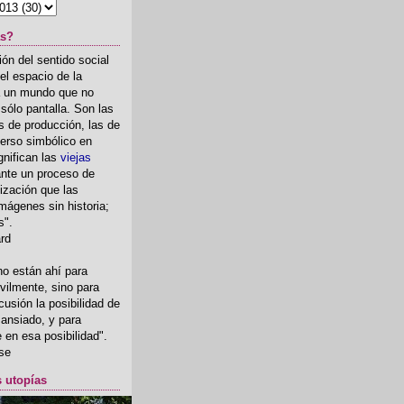
as?
ón del sentido social
el espacio de la
ia un mundo que no
, sólo pantalla. Son las
 de producción, las de
erso simbólico en
gnifican las
viejas
nte un proceso de
ización que las
mágenes sin historia;
s".
ard
o están ahí para
rvilmente, sino para
usión la posibilidad de
o ansiado, y para
fe en esa posibilidad".
se
s utopías