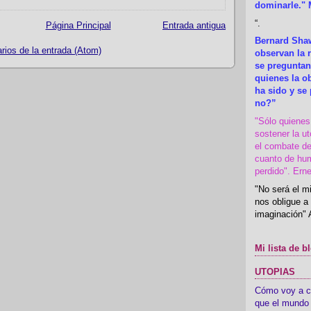
dominarle." 
“
.
Página Principal
Entrada antigua
Bernard Shaw
ios de la entrada (Atom)
observan la r
se preguntan
quienes la 
ha sido y se
no?”
"Sólo quiene
sostener la u
el combate de
cuanto de hu
perdido". Ern
"No será el mi
nos obligue a 
imaginación" 
Mi lista de b
UTOPIAS
Cómo voy a cre
que el mundo 