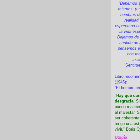
"Debemos a
mismos, y t
hombres d
realidad
esperemos nad
la vida esp
Dejemos de i
sentido de 
pensemos en
nos re
inc
"Sentirse
Libro recome
(1945):
“El hombre en
"
Hay que darl
desgracia
. S
puedo reaccio
al malestar. 
ser coherente,
tengo una est
vivir." Boris C
Utopía