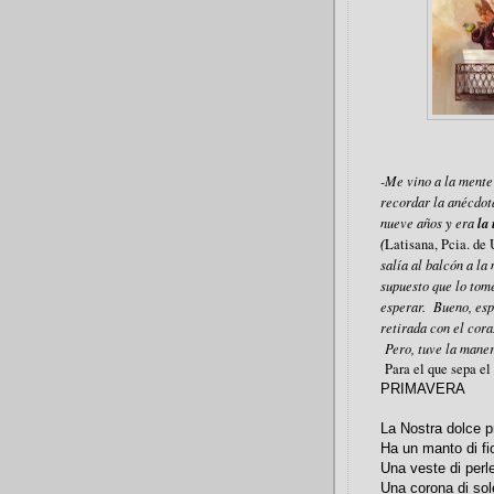
-Me vino a la mente 
recordar la anécdot
la
nueve años y era
(
Latisana, Pcia. de 
salía al balcón a l
supuesto que lo tomé
esperar. Bueno, esp
retirada con el cor
Pero, tuve la maner
Para el que sepa el 
PRIMAVERA
La Nostra dolce 
Ha un manto di fio
Una veste di perle
Una corona di sol