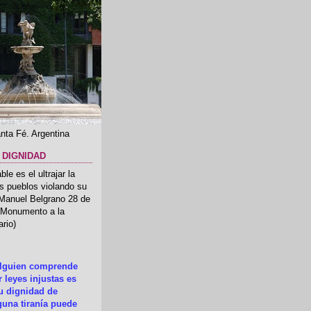
nta Fé. Argentina
 DIGNIDAD
le es el ultrajar la
os pueblos violando su
 Manuel Belgrano 28 de
.(Monumento a la
rio)
alguien comprende
 leyes injustas es
su dignidad de
una tiranía puede