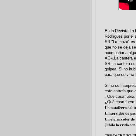
En la Revista La 
Rodríguez por el 
SR-"La maza" es u
que no se deja sed
acompañar a algun
AG-¿La cantera e
SR-La cantera es
golpea. Si no hub
para qué serviría
Si no se interpret
esta estrofa que 
¿Qué cosa fuera,
¿Qué cosa fuera 
Un testaferro del t
Un servidor de pas
Un eternizador de 
Júbilo hervido con 