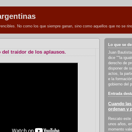
argentinas
nvencibles. No como los que siempre ganan, sino como aquellos que no se rind
Lo que se de
 del traidor de los aplausos.
Juan Bautista
dice ""la igua
derecho de pro
disponer de s
actos, la part
e la formación
gobierno del p
Entrada dest
Cuando las 
ordenan y 
Rescato este 
unos años, en
momento vale 