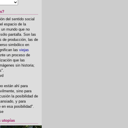
as?
ón del sentido social
el espacio de la
ia un mundo que no
, sólo pantalla. Son las
 de producción, las de
erso simbólico en
gnifican las
viejas
nte un proceso de
ización que las
mágenes sin historia;
s".
ard
o están ahí para
rvilmente, sino para
usión la posibilidad de
o ansiado, y para
fe en esa posibilidad".
se
s utopías