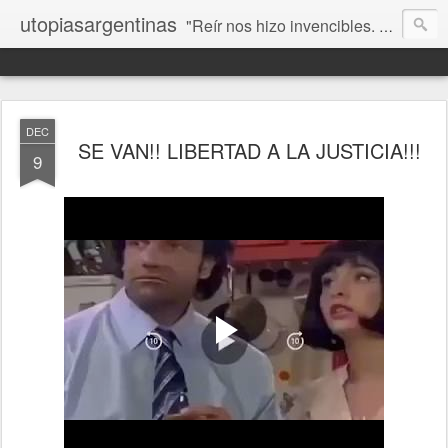
utopiasargentinas
"Reír nos hizo invencibles. No como los que siempre ganan, sino como aquellos que no se rinden”. Frida Kahlo
DEC
SE VAN!! LIBERTAD A LA JUSTICIA!!!
9