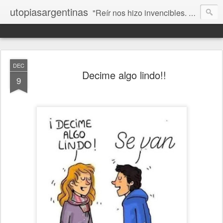
utopiasargentinas
"Reír nos hizo invencibles. No como los que siempre ganan, sino como aquellos que no se rinden”. Frida Kahlo
DEC
Decime algo lindo!!
9