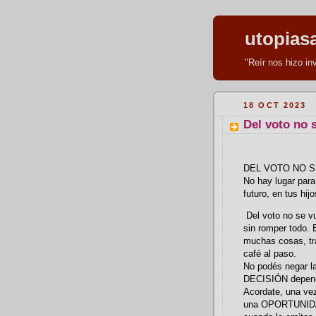
utopias
"Reír nos hizo i
18 OCT 2023
Del voto no 
DEL VOTO NO S
No hay lugar para
futuro, en tus hi
Del voto no se vu
sin romper todo.
muchas cosas, tr
café al paso.
No podés negar la
DECISIÓN depen
Acordate, una v
una OPORTUNIDAD