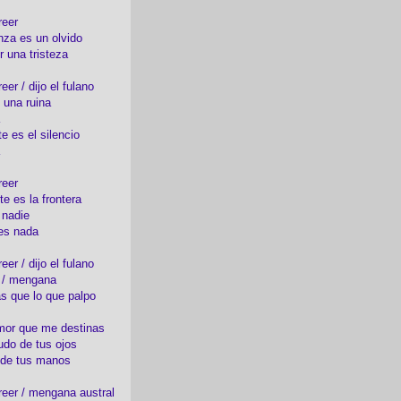
reer
nza es un olvido
r una tristeza
er / dijo el fulano
 una ruina
e es el silencio
reer
te es la frontera
 nadie
es nada
er / dijo el fulano
o / mengana
s que lo que palpo
mor que me destinas
udo de tus ojos
 de tus manos
eer / mengana austral