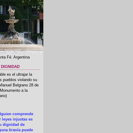
nta Fé. Argentina
 DIGNIDAD
le es el ultrajar la
os pueblos violando su
 Manuel Belgrano 28 de
.(Monumento a la
rio)
alguien comprende
 leyes injustas es
su dignidad de
una tiranía puede