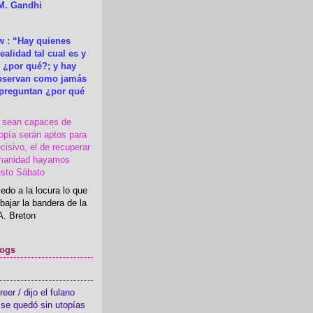
M. Gandhi
 : “Hay quienes
ealidad tal cual es y
 ¿por qué?; y hay
observan como jamás
 preguntan ¿por qué
s sean capaces de
topía serán aptos para
cisivo, el de recuperar
manidad hayamos
esto Sábato
edo a la locura lo que
bajar la bandera de la
A. Breton
logs
er / dijo el fulano
se quedó sin utopías