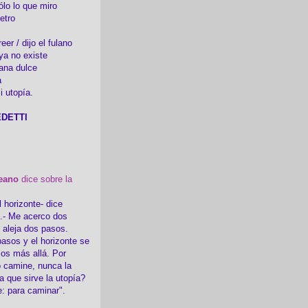
ólo lo que miro
etro
er / dijo el fulano
ya no existe
ana dulce
a
i utopía.
DETTI
eano
dice sobre la
l horizonte- dice
i.- Me acerco dos
e aleja dos pasos.
asos y el horizonte se
sos más allá. Por
 camine, nunca la
a que sirve la utopía?
e: para caminar".