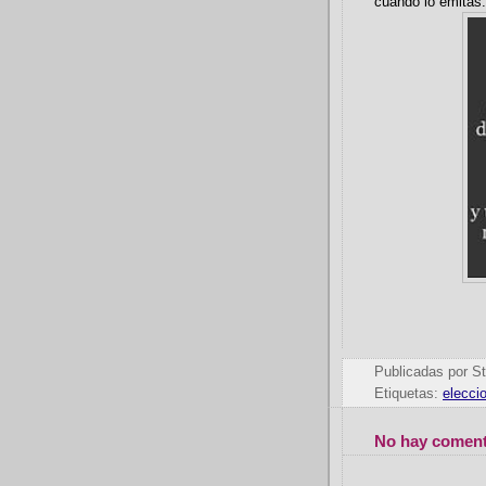
cuando lo emitas.
Publicadas por
St
Etiquetas:
elecci
No hay coment