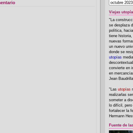
entario
Viejas utopí
"La construcci
se desplaza d
política, hac
tiene historia
nuevas formas
un nuevo univ
donde se resi
utopías
media
descontextual
convierte en i
en mercancía
Jean Baudrill
"Las
utopías
n
realizarlas se
someter a disc
lo difícil, per
fortalecer la 
Hermann Hes
Fuente de la