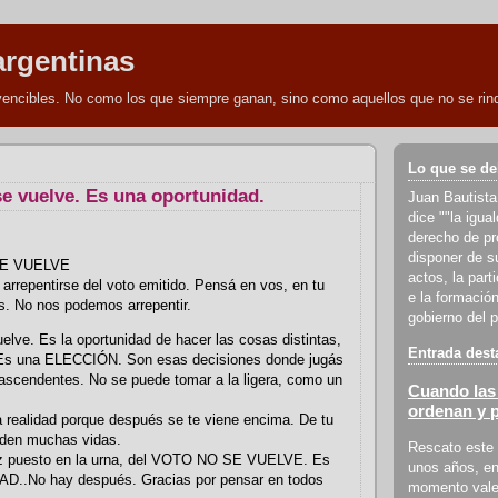
argentinas
nvencibles. No como los que siempre ganan, sino como aquellos que no se rind
Lo que se de
se vuelve. Es una oportunidad.
Juan Bautista
dice ""la igua
derecho de pro
disponer de s
E VUELVE
actos, la part
 arrepentirse del voto emitido. Pensá en vos, en tu
e la formación
jos. No nos podemos arrepentir.
gobierno del p
elve. Es la oportunidad de hacer las cosas distintas,
Entrada dest
 Es una ELECCIÓN. Son esas decisiones donde jugás
ascendentes. No se puede tomar a la ligera, como un
Cuando las 
ordenan y 
 realidad porque después se te viene encima. De tu
den muchas vidas.
Rescato este 
ez puesto en la urna, del VOTO NO SE VUELVE. Es
unos años, en
..No hay después. Gracias por pensar en todos
momento vale 