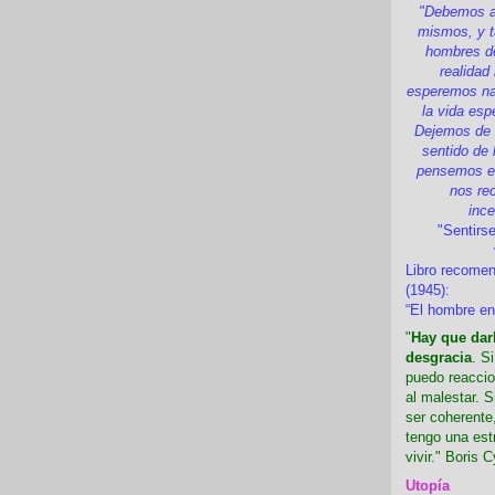
"Debemos a
mismos, y t
hombres d
realidad
esperemos nad
la vida esp
Dejemos de i
sentido de 
pensemos en
nos re
inc
"Sentirse
Libro recome
(1945):
“El hombre en
"
Hay que darl
desgracia
. S
puedo reaccio
al malestar. 
ser coherente,
tengo una est
vivir." Boris C
Utopía