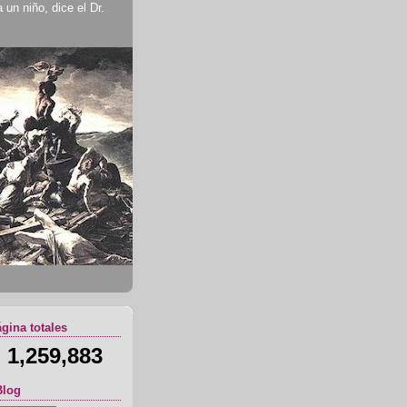
un niño, dice el Dr.
ágina totales
1,259,883
Blog