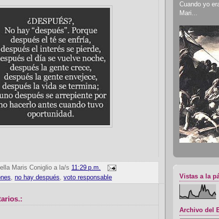
Cuando yo era 
Mari...
ella Maris Coniglio
a la/s
11:29 p.m.
Vistas a la p
ones
,
no hay después
,
voto responsable
arios.:
Archivo del 