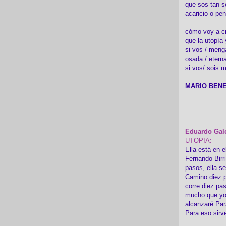
que sos tan s
acaricio o pen
cómo voy a cre
que la utopía 
si vos / meng
osada / etern
si vos/ sois m
MARIO BENE
Eduardo Gal
UTOPIA:
Ella está en e
Fernando Birr
pasos, ella s
Camino diez p
corre diez pa
mucho que yo
alcanzaré.Par
Para eso sirv