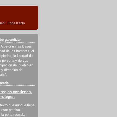
en”. Frida Kahlo
be garantizar
 Alberdi en las Bases
ldad de los hombres, el
piedad, la libertad de
u persona y de sus
icipación del pueblo en
 y dirección del
aís".
acada
reglas contienen,
protegen
texto que aunque tiene
 este preciso
la pena recordar: