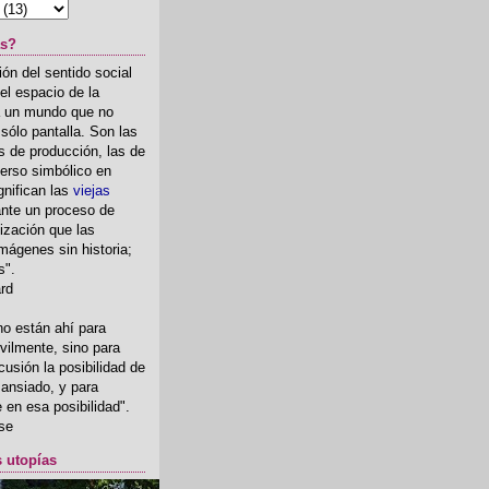
as?
ón del sentido social
el espacio de la
ia un mundo que no
, sólo pantalla. Son las
 de producción, las de
erso simbólico en
gnifican las
viejas
nte un proceso de
ización que las
mágenes sin historia;
s".
ard
o están ahí para
rvilmente, sino para
usión la posibilidad de
o ansiado, y para
fe en esa posibilidad".
se
s utopías