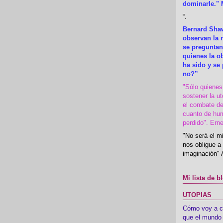
dominarle." 
“
.
Bernard Shaw
observan la r
se preguntan
quienes la 
ha sido y se
no?”
"Sólo quiene
sostener la u
el combate de
cuanto de hu
perdido". Ern
"No será el mi
nos obligue a 
imaginación" 
Mi lista de b
UTOPIAS
Cómo voy a cre
que el mundo 