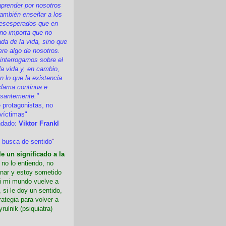
prender por nosotros
ambién enseñar a los
esesperados que en
 no importa que no
a de la vida, sino que
ere algo de nosotros.
nterrogarnos sobre el
la vida y, en cambio,
 lo que la existencia
clama continua e
esantemente."
 protagonistas, no
víctimas"
ndado:
Viktor Frankl
 busca de sentido
”
e un significado a la
i no lo entiendo, no
nar y estoy sometido
Si mi mundo vuelve a
 si le doy un sentido,
rategia para volver a
yrulnik (psiquiatra)