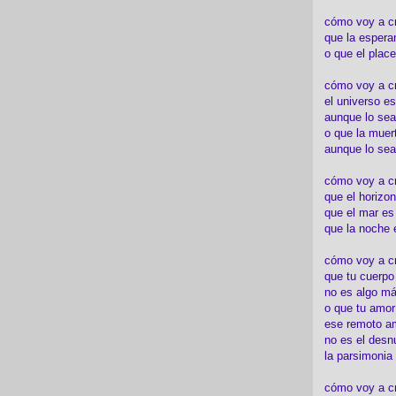
cómo voy a c
que la espera
o que el place
cómo voy a cre
el universo es
aunque lo sea
o que la muert
aunque lo sea
cómo voy a c
que el horizon
que el mar es
que la noche 
cómo voy a cre
que tu cuerp
no es algo má
o que tu amor
ese remoto a
no es el desn
la parsimonia
cómo voy a cr