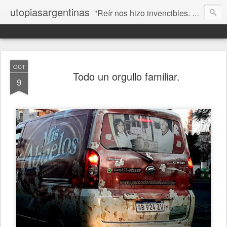
utopiasargentinas
"Reír nos hizo invencibles. No como los que siempre ganan, sino como aquellos que no se rinden”. Frida Kahlo
OCT
Todo un orgullo familiar.
9