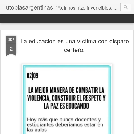
utopiasargentinas
"Reír nos hizo invencibles. No como los que siempre ganan, sino como aquellos que no se rinden”. Frida Kahlo
La educación es una víctima con disparo
SEP
2
certero.