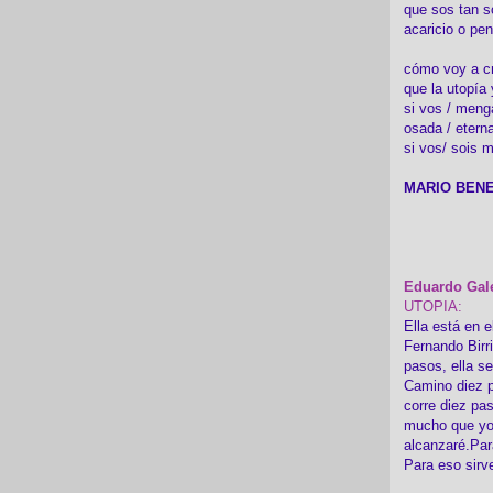
que sos tan s
acaricio o pen
cómo voy a cre
que la utopía 
si vos / meng
osada / etern
si vos/ sois m
MARIO BENE
Eduardo Gal
UTOPIA:
Ella está en e
Fernando Birr
pasos, ella s
Camino diez p
corre diez pa
mucho que yo
alcanzaré.Par
Para eso sirv