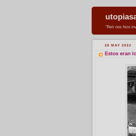
utopias
"Reír nos hizo i
26 MAY 2022
Estos eran lo