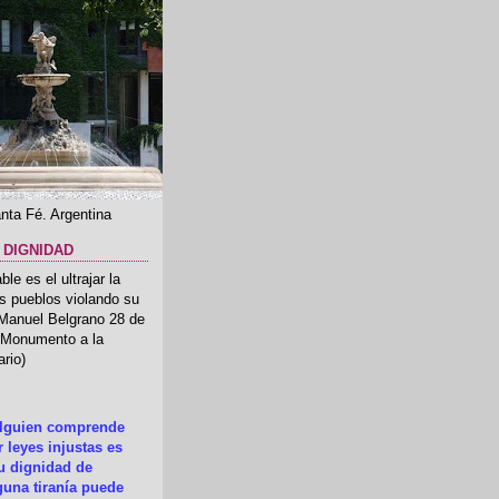
nta Fé. Argentina
 DIGNIDAD
le es el ultrajar la
os pueblos violando su
 Manuel Belgrano 28 de
.(Monumento a la
rio)
alguien comprende
 leyes injustas es
su dignidad de
una tiranía puede