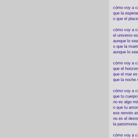
cómo voy a c
que la espera
o que el place
cómo voy a cre
el universo es
aunque lo sea
o que la muert
aunque lo sea
cómo voy a c
que el horizon
que el mar es
que la noche 
cómo voy a cre
que tu cuerp
no es algo má
o que tu amor
ese remoto a
no es el desn
la parsimonia
cómo voy a cr