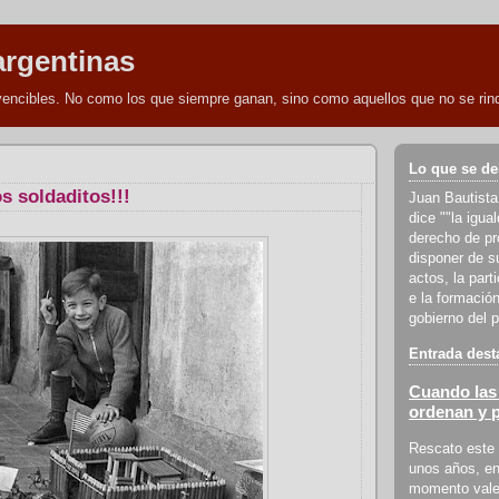
argentinas
nvencibles. No como los que siempre ganan, sino como aquellos que no se rind
Lo que se de
s soldaditos!!!
Juan Bautista
dice ""la igua
derecho de pro
disponer de s
actos, la part
e la formación
gobierno del p
Entrada dest
Cuando las 
ordenan y 
Rescato este 
unos años, en
momento vale 