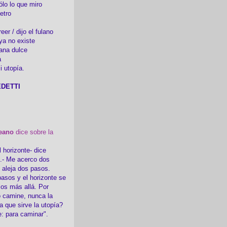
ólo lo que miro
etro
er / dijo el fulano
ya no existe
ana dulce
a
i utopía.
DETTI
eano
dice sobre la
l horizonte- dice
i.- Me acerco dos
e aleja dos pasos.
asos y el horizonte se
sos más allá. Por
 camine, nunca la
a que sirve la utopía?
e: para caminar".