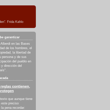
en”. Frida Kahlo
be garantizar
 Alberdi en las Bases
ldad de los hombres, el
piedad, la libertad de
u persona y de sus
icipación del pueblo en
 y dirección del
aís".
acada
reglas contienen,
protegen
texto que aunque tiene
 este preciso
la pena recordar: