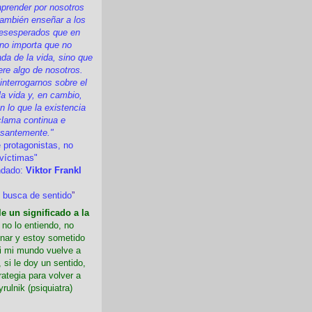
prender por nosotros
ambién enseñar a los
esesperados que en
 no importa que no
a de la vida, sino que
ere algo de nosotros.
nterrogarnos sobre el
la vida y, en cambio,
 lo que la existencia
clama continua e
esantemente."
 protagonistas, no
víctimas"
ndado:
Viktor Frankl
 busca de sentido
”
e un significado a la
i no lo entiendo, no
nar y estoy sometido
Si mi mundo vuelve a
 si le doy un sentido,
rategia para volver a
yrulnik (psiquiatra)