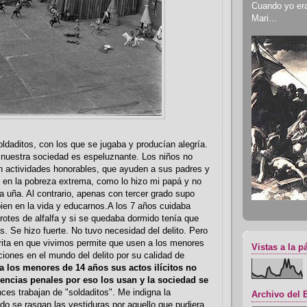
Cuando yo era 
Mari...
ldaditos, con los que se jugaba y producían alegría.
 nuestra sociedad es espeluznante. Los niños no
n actividades honorables, que ayuden a sus padres y
 en la pobreza extrema, como lo hizo mi papá y no
a uña. Al contrario, apenas con tercer grado supo
en en la vida y educarnos.A los 7 años cuidaba
rotes de alfalfa y si se quedaba dormido tenía que
s. Se hizo fuerte. No tuvo necesidad del delito. Pero
rita en que vivimos permite que usen a los menores
Vistas a la p
nciones en el mundo del delito por su calidad de
a los menores de 14 años sus actos ilícitos no
encias penales por eso los usan y la sociedad se
nces trabajan de "soldaditos". Me indigna la
Archivo del 
do se rasgan las vestiduras por aquello que pudiera