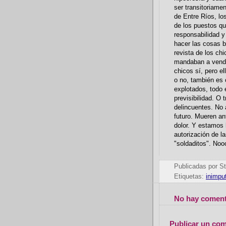
ser transitoriame
de Entre Ríos, lo
de los puestos q
responsabilidad y
hacer las cosas bi
revista de los ch
mandaban a vender
chicos sí, pero el
o no, también es 
explotados, todo 
previsibilidad. O 
delincuentes. No 
futuro. Mueren an
dolor. Y estamos h
autorización de l
"soldaditos". Noo
Publicadas por
St
Etiquetas:
inimpu
No hay coment
Publicar un com