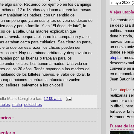
nte algo sano. Recuerdo por ejemplo en los campings
s niños de 12 o 13 años ayudaban a servir las mesas
Viejas utopí
ue manejaban los padres, con un sentido de
"La construcci
 un empeño que ya en sus ojitos se veía su deseo de
se desplaza d
en con y por la familia. Y en "El ángel de lata", la
política, hac
icos de la calle, unas madres explicaban que
tiene historia
 la revista porque a ellas no les compraban y a los
nuevas formas
las estaban cerca para cuidarlos. Sea cierto en parte,
un nuevo univ
cierto que por esa razón los chicos pueden ser
donde se resi
es posible. Hay una mirada arbitraria y desprovista de
utopías
media
trabajan por las buenas o trabajan para los
descontextual
aprenden oficios. Los tienen armados. Una vida sin
convierte en i
tes de los 20 años. Tenés boyando a las madres del
en mercancía
ablando de los billetes nuevos, el valor del dólar, la
Jean Baudrill
as exportaciones mientras la infancia se vuelve
oo, señores, salvemos a los chicos!!
"Las
utopías
n
realizarlas se
ella Maris Coniglio
a la/s
12:00 a.m.
someter a disc
tables
,
mafia
,
soldaditos
lo difícil, per
fortalecer la 
Hermann Hes
arios.:
Fuente de la
entario