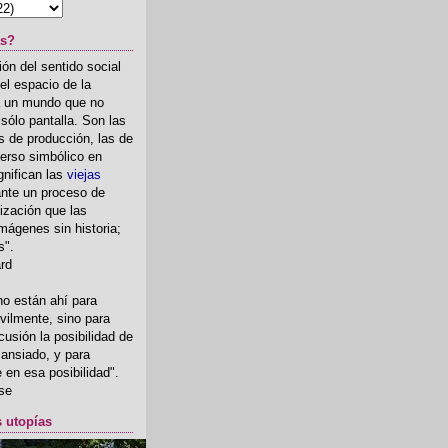
as?
ón del sentido social
el espacio de la
ia un mundo que no
, sólo pantalla. Son las
 de producción, las de
erso simbólico en
gnifican las
viejas
nte un proceso de
ización que las
mágenes sin historia;
s".
ard
o están ahí para
rvilmente, sino para
usión la posibilidad de
o ansiado, y para
fe en esa posibilidad".
se
s utopías