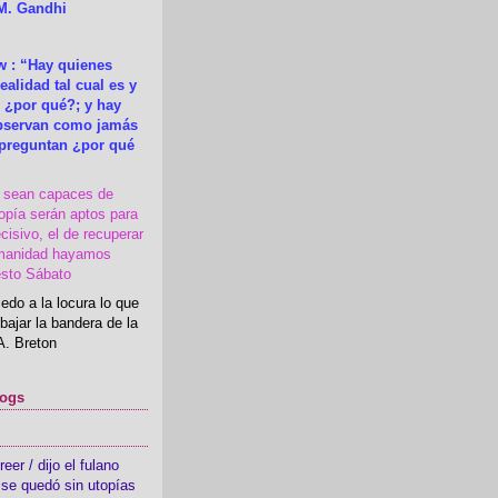
M. Gandhi
 : “Hay quienes
ealidad tal cual es y
 ¿por qué?; y hay
observan como jamás
 preguntan ¿por qué
s sean capaces de
topía serán aptos para
cisivo, el de recuperar
manidad hayamos
esto Sábato
edo a la locura lo que
bajar la bandera de la
A. Breton
logs
er / dijo el fulano
se quedó sin utopías