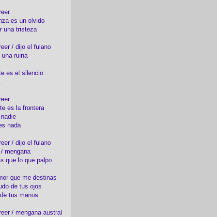
reer
nza es un olvido
r una tristeza
er / dijo el fulano
 una ruina
e es el silencio
reer
te es la frontera
 nadie
es nada
er / dijo el fulano
o / mengana
s que lo que palpo
mor que me destinas
udo de tus ojos
 de tus manos
eer / mengana austral