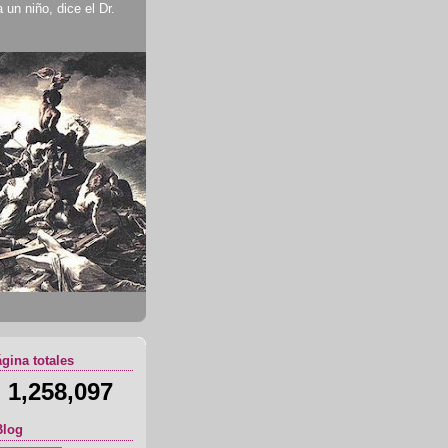
un niño, dice el Dr.
ágina totales
1,258,097
Blog