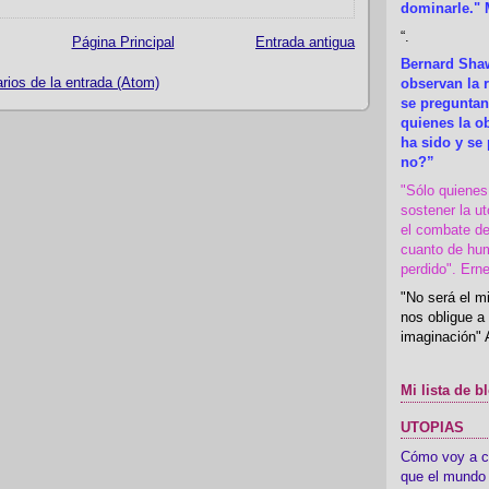
dominarle." 
“
.
Página Principal
Entrada antigua
Bernard Shaw
ios de la entrada (Atom)
observan la r
se preguntan
quienes la 
ha sido y se
no?”
"Sólo quiene
sostener la u
el combate de
cuanto de hu
perdido". Ern
"No será el mi
nos obligue a 
imaginación" 
Mi lista de b
UTOPIAS
Cómo voy a cre
que el mundo 