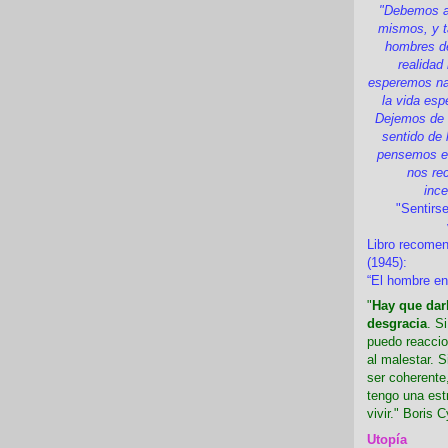
"Debemos a
mismos, y t
hombres d
realidad
esperemos nad
la vida esp
Dejemos de i
sentido de 
pensemos en
nos re
inc
"Sentirse
Libro recome
(1945):
“El hombre en
"
Hay que darl
desgracia
. S
puedo reaccio
al malestar. 
ser coherente,
tengo una est
vivir." Boris C
Utopía