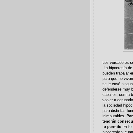
Los verdaderos so
La hipocresía de
pueden trabajar e
para que no vivan
se le cayó ningun
defenderse muy bi
caballos, comía b
volver a agruparlo
la sociedad hipóc
para distintas fu
inimputables.
Par
tendrán consecu
lo permite
. Ento
hipocresía y cuan