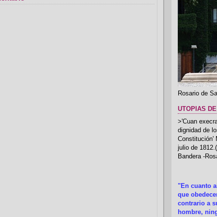
Rosario de Sa
UTOPIAS DE
>'Cuan execrab
dignidad de l
Constitución'
julio de 1812
Bandera -Rosa
"En cuanto 
que obedecer
contrario a 
hombre, ning