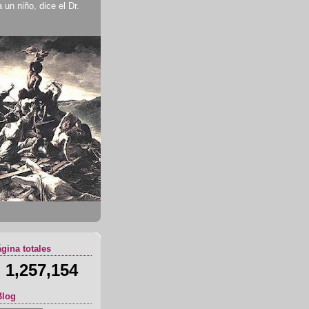
un niño, dice el Dr.
ágina totales
1,257,154
Blog