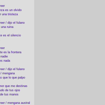
reer
nza es un olvido
r una tristeza
er / dijo el fulano
 una ruina
e es el silencio
reer
te es la frontera
 nadie
es nada
er / dijo el fulano
o / mengana
s que lo que palpo
mor que me destinas
udo de tus ojos
 de tus manos
eer / mengana austral