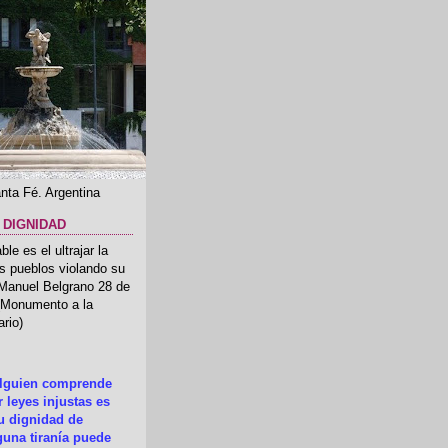
nta Fé. Argentina
 DIGNIDAD
le es el ultrajar la
os pueblos violando su
 Manuel Belgrano 28 de
.(Monumento a la
rio)
alguien comprende
 leyes injustas es
su dignidad de
una tiranía puede