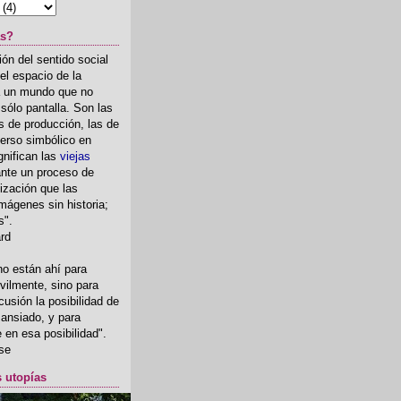
as?
ón del sentido social
el espacio de la
ia un mundo que no
, sólo pantalla. Son las
 de producción, las de
erso simbólico en
gnifican las
viejas
nte un proceso de
ización que las
mágenes sin historia;
s".
ard
o están ahí para
rvilmente, sino para
usión la posibilidad de
o ansiado, y para
fe en esa posibilidad".
se
s utopías