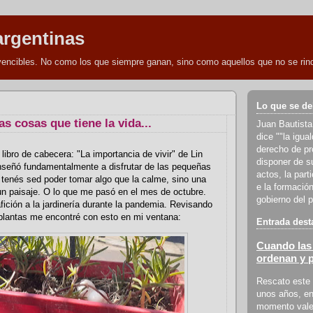
argentinas
nvencibles. No como los que siempre ganan, sino como aquellos que no se rind
Lo que se de
s cosas que tiene la vida...
Juan Bautista
dice ""la igua
derecho de pro
libro de cabecera: "La importancia de vivir" de Lin
disponer de s
señó fundamentalmente a disfrutar de las pequeñas
actos, la part
 tenés sed poder tomar algo que la calme, sino una
e la formación
 un paisaje. O lo que me pasó en el mes de octubre.
gobierno del p
fición a la jardinería durante la pandemia. Revisando
plantas me encontré con esto en mi ventana:
Entrada dest
Cuando las 
ordenan y 
Rescato este 
unos años, en
momento vale 