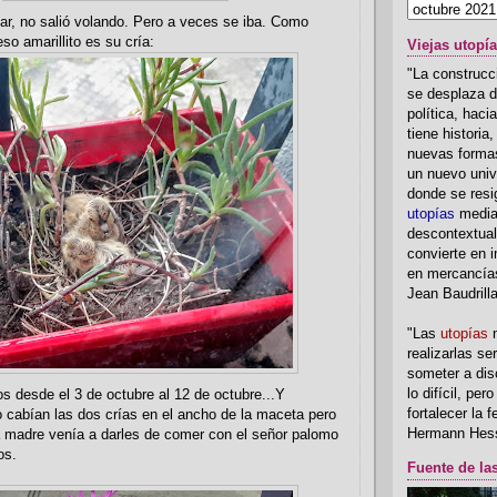
fiar, no salió volando. Pero a veces se iba. Como
so amarillito es su cría:
Viejas utopí
"La construcci
se desplaza d
política, hac
tiene historia
nuevas formas
un nuevo univ
donde se resi
utopías
media
descontextual
convierte en i
en mercancía
Jean Baudrill
"Las
utopías
n
realizarlas se
someter a disc
lo difícil, per
os desde el 3 de octubre al 12 de octubre...Y
fortalecer la 
o cabían las dos crías en el ancho de la maceta pero
Hermann Hes
a madre venía a darles de comer con el señor palomo
os.
Fuente de la