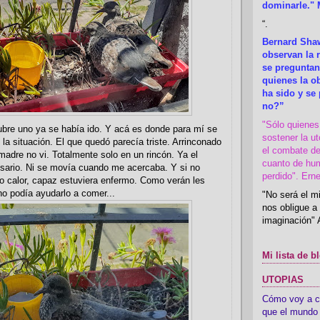
dominarle." 
“
.
Bernard Shaw
observan la r
se preguntan
quienes la 
ha sido y se
no?”
"Sólo quiene
ubre uno ya se había ido. Y acá es donde para mí se
sostener la u
la situación. El que quedó parecía triste. Arrinconado
el combate de
 madre no vi. Totalmente solo en un rincón. Ya el
cuanto de hu
esario. Ni se movía cuando me acercaba. Y si no
perdido". Ern
o calor, capaz estuviera enfermo. Como verán les
o podía ayudarlo a comer...
"No será el mi
nos obligue a 
imaginación" 
Mi lista de b
UTOPIAS
Cómo voy a cre
que el mundo 