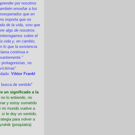
prender por nosotros
ambién enseñar a los
esesperados que en
 no importa que no
a de la vida, sino que
ere algo de nosotros.
nterrogarnos sobre el
la vida y, en cambio,
 lo que la existencia
clama continua e
esantemente."
 protagonistas, no
víctimas"
ndado:
Viktor Frankl
 busca de sentido
”
e un significado a la
i no lo entiendo, no
nar y estoy sometido
Si mi mundo vuelve a
 si le doy un sentido,
rategia para volver a
yrulnik (psiquiatra)