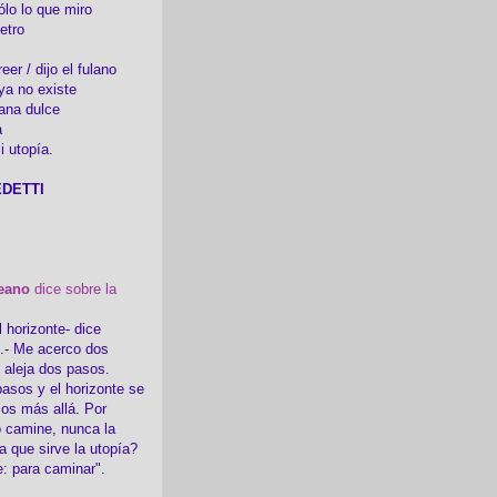
ólo lo que miro
etro
er / dijo el fulano
ya no existe
ana dulce
a
i utopía.
DETTI
eano
dice sobre la
l horizonte- dice
i.- Me acerco dos
e aleja dos pasos.
asos y el horizonte se
sos más allá. Por
 camine, nunca la
a que sirve la utopía?
e: para caminar".