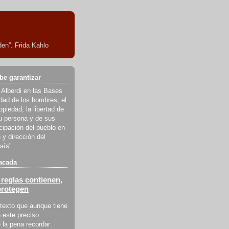
en”. Frida Kahlo
be garantizar
 Alberdi en las Bases
ldad de los hombres, el
piedad, la libertad de
u persona y de sus
icipación del pueblo en
 y dirección del
aís".
acada
reglas contienen,
protegen
texto que aunque tiene
 este preciso
la pena recordar: