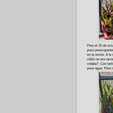
Pero el 25 de oct
puso preocupante 
en la noche. A la
vidrio no era nec
volaba?. Con tant
puse agua. Pero n