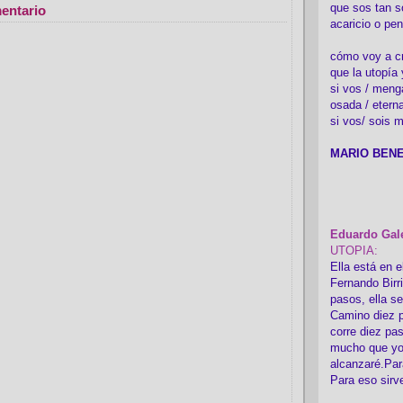
que sos tan s
entario
acaricio o pen
cómo voy a cre
que la utopía 
si vos / meng
osada / etern
si vos/ sois m
MARIO BENE
Eduardo Gal
UTOPIA:
Ella está en e
Fernando Birr
pasos, ella s
Camino diez p
corre diez pa
mucho que yo
alcanzaré.Par
Para eso sirv