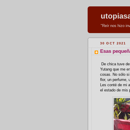
utopias
"Reír nos hizo i
30 OCT 2021
Esas pequeña
De chica tuve de 
Yutang que me en
cosas. No sólo si
flor, un perfume,
Les conté de mi a
el estado de mis 