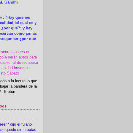
M. Gandhi
 : “Hay quienes
ealidad tal cual es y
 ¿por qué?; y hay
observan como jamás
 preguntan ¿por qué
s sean capaces de
topía serán aptos para
cisivo, el de recuperar
manidad hayamos
esto Sábato
edo a la locura lo que
bajar la bandera de la
A. Breton
logs
er / dijo el fulano
se quedó sin utopías