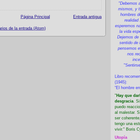
"Debemos a
mismos, y t
hombres d
Página Principal
Entrada antigua
realidad
esperemos nad
ios de la entrada (Atom)
la vida esp
Dejemos de i
sentido de 
pensemos en
nos re
inc
"Sentirse
Libro recome
(1945):
“El hombre en
"
Hay que darl
desgracia
. S
puedo reaccio
al malestar. 
ser coherente,
tengo una est
vivir." Boris C
Utopía