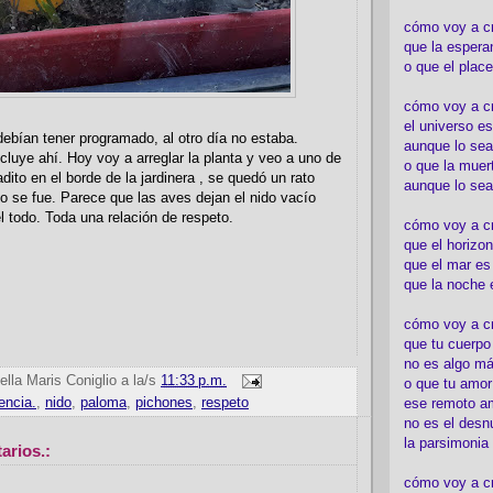
cómo voy a c
que la espera
o que el place
cómo voy a cre
el universo es
debían tener programado, al otro día no estaba.
aunque lo sea
ncluye ahí. Hoy voy a arreglar la planta y veo a uno de
o que la muert
ito en el borde de la jardinera , se quedó un rato
aunque lo sea
 se fue. Parece que las aves dejan el nido vacío
l todo. Toda una relación de respeto.
cómo voy a c
que el horizon
que el mar es
que la noche 
cómo voy a cre
que tu cuerp
no es algo má
ella Maris Coniglio
a la/s
11:33 p.m.
o que tu amor
encia.
,
nido
,
paloma
,
pichones
,
respeto
ese remoto a
no es el desn
la parsimonia
arios.:
cómo voy a cr