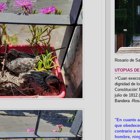
Rosario de Sa
UTOPIAS DE
>'Cuan execrab
dignidad de l
Constitución'
julio de 1812
Bandera -Rosa
"En cuanto 
que obedecer
contrario a 
hombre, ning