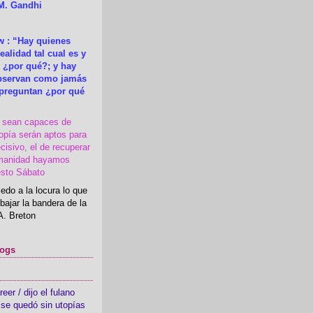
M. Gandhi
 : “Hay quienes
ealidad tal cual es y
 ¿por qué?; y hay
observan como jamás
 preguntan ¿por qué
s sean capaces de
topía serán aptos para
cisivo, el de recuperar
manidad hayamos
esto Sábato
edo a la locura lo que
bajar la bandera de la
A. Breton
logs
er / dijo el fulano
se quedó sin utopías