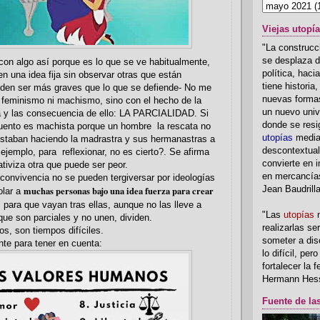
Viejas utopí
"La construcci
se desplaza d
 con algo así porque es lo que se ve habitualmente,
política, hac
en una idea fija sin observar otras que están
tiene historia
eden ser más graves que lo que se defiende- No me
nuevas formas
 feminismo ni machismo, sino con el hecho de la
un nuevo univ
y las consecuencia de ello: LA PARCIALIDAD. Si
donde se resi
uento es machista porque un hombre la rescata no
utopías
media
estaban haciendo la madrastra y sus hermanastras a
descontextual
 ejemplo, para reflexionar, no es cierto?. Se afirma
convierte en i
ativiza otra que puede ser peor.
en mercancía
 convivencia no se pueden tergiversar por ideologías
muchas personas bajo una idea fuerza para crear
Jean Baudrill
olar a
s para que vayan tras ellas, aunque no las lleve a
"Las
utopías
n
que son parciales y no unen, dividen.
realizarlas se
s, son tiempos difíciles.
someter a disc
nte para tener en cuenta:
lo difícil, per
fortalecer la 
Hermann Hes
Fuente de la