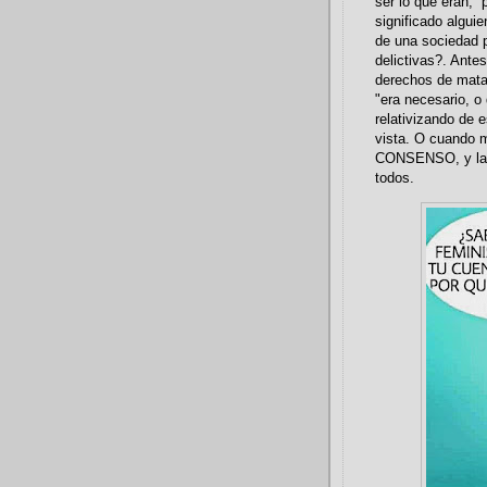
ser lo que eran, 
significado alguie
de una sociedad 
delictivas?. Ante
derechos de matar
"era necesario, o
relativizando de 
vista. O cuando
CONSENSO, y la t
todos.