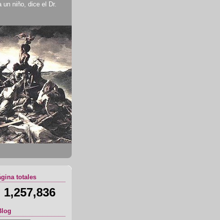
un niño, dice el Dr.
ágina totales
1,257,836
Blog