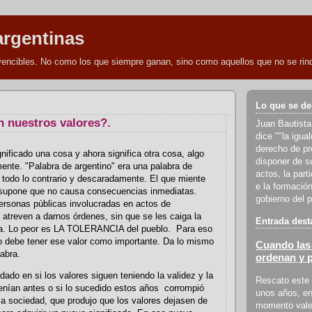
argentinas
nvencibles. No como los que siempre ganan, sino como aquellos que no se rind
Lo que se de
 nuestros valores?.
Juan Bautista
dice ""la igua
derecho de pro
gnificado una cosa y ahora significa otra cosa, algo
disponer de s
ente. "Palabra de argentino" era una palabra de
actos, la part
 todo lo contrario y descaradamente. El que miente
e la formación
upone que no causa consecuencias inmediatas.
gobierno del p
ersonas públicas involucradas en actos de
 atreven a darnos órdenes, sin que se les caiga la
Entrada dest
a. Lo peor es LA TOLERANCIA del pueblo. Para eso
o debe tener ese valor como importante. Da lo mismo
Cuando las 
abra.
ordenan y 
dado en si los valores siguen teniendo la validez y la
Rescato este 
enían antes o si lo sucedido estos años corrompió
unos años, en
a sociedad, que produjo que los valores dejasen de
momento vale 