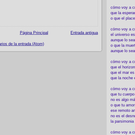
cómo voy a c
que la espera
o que el place
cómo voy a cre
Página Principal
Entrada antigua
el universo es
aunque lo sea
ios de la entrada (Atom)
o que la muert
aunque lo sea
cómo voy a c
que el horizon
que el mar es
que la noche 
cómo voy a cre
que tu cuerp
no es algo má
o que tu amor
ese remoto a
no es el desn
la parsimonia
cómo voy a cr