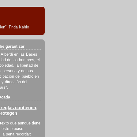
en”. Frida Kahlo
be garantizar
 Alberdi en las Bases
ldad de los hombres, el
piedad, la libertad de
u persona y de sus
icipación del pueblo en
 y dirección del
aís".
acada
reglas contienen,
protegen
texto que aunque tiene
 este preciso
la pena recordar: