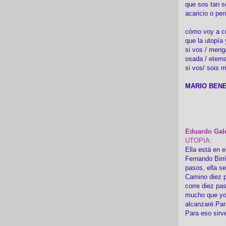
que sos tan s
acaricio o pen
cómo voy a cre
que la utopía 
si vos / meng
osada / etern
si vos/ sois m
MARIO BENE
Eduardo Gal
UTOPIA:
Ella está en e
Fernando Birr
pasos, ella s
Camino diez p
corre diez pa
mucho que yo
alcanzaré.Par
Para eso sirv