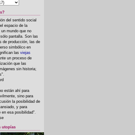
as?
ón del sentido social
el espacio de la
ia un mundo que no
, sólo pantalla. Son las
 de producción, las de
erso simbólico en
gnifican las
viejas
nte un proceso de
ización que las
mágenes sin historia;
s".
ard
o están ahí para
rvilmente, sino para
usión la posibilidad de
o ansiado, y para
fe en esa posibilidad".
se
s utopías