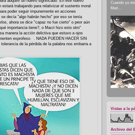
para adquirir un nuevo significado. En ese nuevo
Cuando yo era 
n estará trabajando para relativizar el sustento moral
Mari...
para poder seguir impunemente en acciones
s se decía "algo habrán hecho" por eso se tenía
los, ahora se dice "capaz no fue cierto" o peor aún
 qué importancia tiene?, o Macri hizo esto otro"
esa manera la acción delictiva que estuvo a ojos
 mienten exprofeso. . NADA PUEDEN HACER SIN
olerancia de la pérdida de la palabra nos embarra a
Vistas a la p
Archivo del 