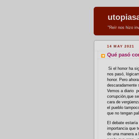
utopias
"Reír nos hizo i
14 MAY 2021
Qué pasó con
Si el honor ha si
nos pasó, lógicam
honor. Pero ahora
descaradamente s
Vemos a diario p
corrupción,que se
cara de vergüenz
el pueblo tampoc
que no tengan pal
El debate estaría 
importancia que t
de una manera a l