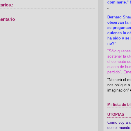
dominarle." 
arios.:
“
.
Bernard Shaw
entario
observan la r
se preguntan
quienes la 
ha sido y se
no?”
"Sólo quiene
sostener la u
el combate de
cuanto de hu
perdido". Ern
"No será el mi
nos obligue a 
imaginación" 
Mi lista de b
UTOPIAS
Cómo voy a cre
que el mundo 