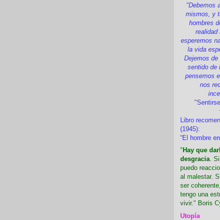
"Debemos a
mismos, y t
hombres d
realidad
esperemos nad
la vida esp
Dejemos de i
sentido de 
pensemos en
nos re
inc
"Sentirse
Libro recome
(1945):
“El hombre en
"
Hay que darl
desgracia
. S
puedo reaccio
al malestar. 
ser coherente,
tengo una est
vivir." Boris C
Utopía