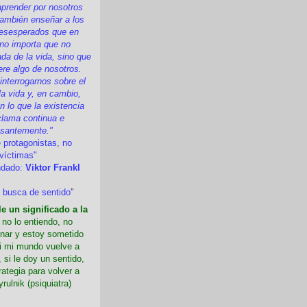
prender por nosotros
ambién enseñar a los
esesperados que en
 no importa que no
a de la vida, sino que
ere algo de nosotros.
nterrogarnos sobre el
la vida y, en cambio,
 lo que la existencia
clama continua e
esantemente."
 protagonistas, no
víctimas"
ndado:
Viktor Frankl
 busca de sentido
”
e un significado a la
i no lo entiendo, no
nar y estoy sometido
Si mi mundo vuelve a
 si le doy un sentido,
rategia para volver a
yrulnik (psiquiatra)