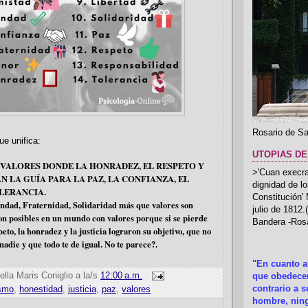
Rosario de Sa
ue unifica:
UTOPIAS DE
VALORES DONDE LA HONRADEZ, EL RESPETO Y
>'Cuan execrab
AN LA GUÍA PARA LA PAZ, LA CONFIANZA, EL
dignidad de l
LERANCIA.
Constitución'
ndad, Fraternidad, Solidaridad más que valores son
julio de 1812
on posibles en un mundo con valores porque si se pierde
Bandera -Rosa
peto, la honradez y la justicia lograron su objetivo, que no
nadie y que todo te de igual. No te parece?.
"En cuanto 
ella Maris Coniglio
a la/s
12:00 a.m.
que obedecer
contrario a 
smo
,
honestidad
,
justicia
,
paz
,
valores
hombre, ning