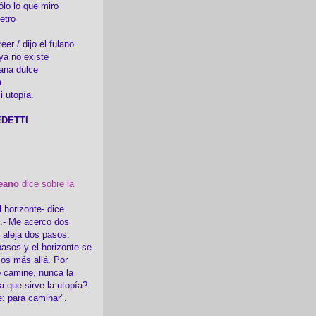
ólo lo que miro
etro
er / dijo el fulano
ya no existe
ana dulce
a
i utopía.
DETTI
eano
dice sobre la
l horizonte- dice
i.- Me acerco dos
e aleja dos pasos.
asos y el horizonte se
sos más allá. Por
 camine, nunca la
a que sirve la utopía?
e: para caminar".