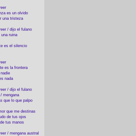
reer
nza es un olvido
r una tristeza
er / dijo el fulano
 una ruina
e es el silencio
reer
te es la frontera
 nadie
es nada
er / dijo el fulano
o / mengana
s que lo que palpo
mor que me destinas
udo de tus ojos
 de tus manos
eer / mengana austral