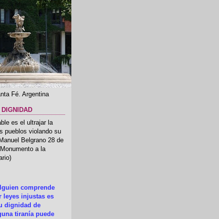
nta Fé. Argentina
 DIGNIDAD
le es el ultrajar la
os pueblos violando su
 Manuel Belgrano 28 de
.(Monumento a la
rio)
alguien comprende
 leyes injustas es
su dignidad de
una tiranía puede