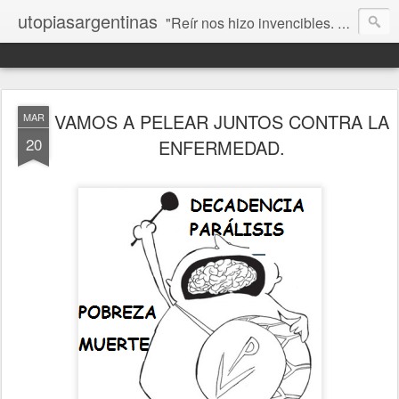
utopiasargentinas
"Reír nos hizo invencibles. No como los que siempre ganan, sino como aquellos que no se rinden”. Frida Kahlo
VAMOS A PELEAR JUNTOS CONTRA LA
MAR
20
ENFERMEDAD.