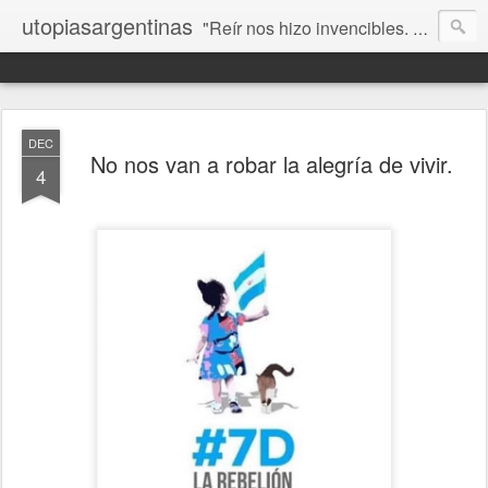
utopiasargentinas
"Reír nos hizo invencibles. No como los que siempre ganan, sino como aquellos que no se rinden”. Frida Kahlo
DEC
No nos van a robar la alegría de vivir.
4