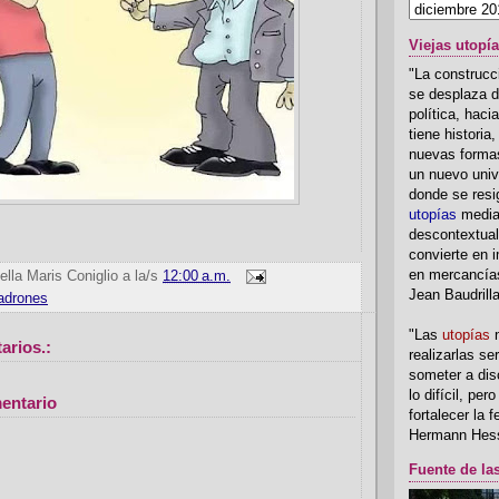
Viejas utopí
"La construcci
se desplaza d
política, hac
tiene historia
nuevas formas
un nuevo univ
donde se resi
utopías
media
descontextual
convierte en i
en mercancía
ella Maris Coniglio
a la/s
12:00 a.m.
Jean Baudrill
ladrones
"Las
utopías
n
arios.:
realizarlas se
someter a disc
lo difícil, per
entario
fortalecer la 
Hermann Hes
Fuente de la