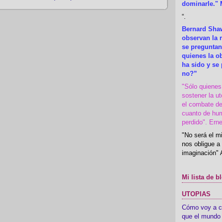
dominarle." 
“
.
Bernard Shaw
observan la r
se preguntan
quienes la 
ha sido y se
no?”
"Sólo quiene
sostener la u
el combate de
cuanto de hu
perdido". Ern
"No será el mi
nos obligue a 
imaginación" 
Mi lista de b
UTOPIAS
Cómo voy a cre
que el mundo 