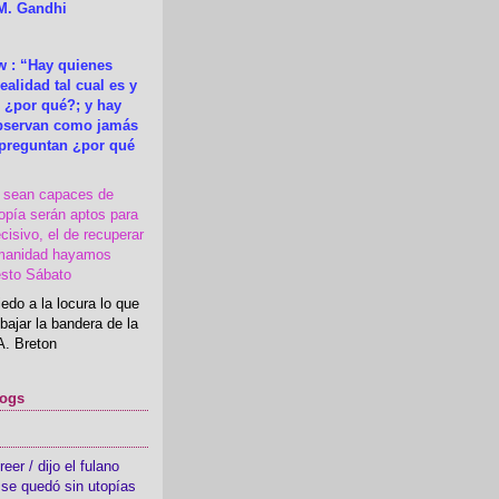
M. Gandhi
 : “Hay quienes
ealidad tal cual es y
 ¿por qué?; y hay
observan como jamás
 preguntan ¿por qué
s sean capaces de
topía serán aptos para
cisivo, el de recuperar
manidad hayamos
esto Sábato
edo a la locura lo que
bajar la bandera de la
A. Breton
logs
er / dijo el fulano
se quedó sin utopías