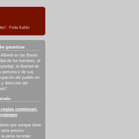
en”. Frida Kahlo
be garantizar
 Alberdi en las Bases
ldad de los hombres, el
piedad, la libertad de
u persona y de sus
icipación del pueblo en
 y dirección del
aís".
acada
reglas contienen,
protegen
texto que aunque tiene
 este preciso
la pena recordar: