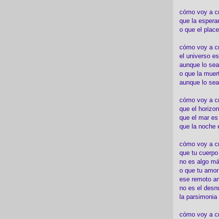
cómo voy a c
que la espera
o que el place
cómo voy a cre
el universo es
aunque lo sea
o que la muert
aunque lo sea
cómo voy a c
que el horizon
que el mar es
que la noche 
cómo voy a cre
que tu cuerp
no es algo má
o que tu amor
ese remoto a
no es el desn
la parsimonia
cómo voy a cr