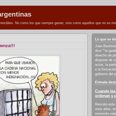
argentinas
nvencibles. No como los que siempre ganan, sino como aquellos que no se rind
Lo que se de
enza!!!
Juan Bautista
dice ""la igua
derecho de pro
disponer de s
actos, la part
e la formación
gobierno del p
Entrada dest
Cuando las 
ordenan y 
Rescato este 
unos años, en
momento vale 