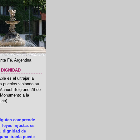
nta Fé. Argentina
 DIGNIDAD
le es el ultrajar la
os pueblos violando su
 Manuel Belgrano 28 de
.(Monumento a la
rio)
alguien comprende
 leyes injustas es
su dignidad de
una tiranía puede