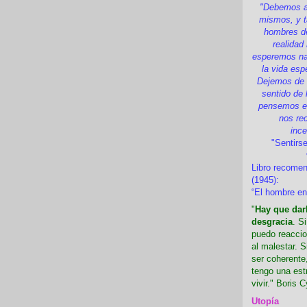
"Debemos a
mismos, y t
hombres d
realidad
esperemos nad
la vida esp
Dejemos de i
sentido de 
pensemos en
nos re
inc
"Sentirse
Libro recome
(1945):
“El hombre en
"
Hay que darl
desgracia
. S
puedo reaccio
al malestar. 
ser coherente,
tengo una est
vivir." Boris C
Utopía