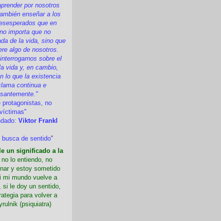
prender por nosotros
ambién enseñar a los
esesperados que en
 no importa que no
a de la vida, sino que
ere algo de nosotros.
nterrogarnos sobre el
la vida y, en cambio,
 lo que la existencia
clama continua e
esantemente."
 protagonistas, no
víctimas"
ndado:
Viktor Frankl
 busca de sentido
”
e un significado a la
i no lo entiendo, no
nar y estoy sometido
Si mi mundo vuelve a
 si le doy un sentido,
rategia para volver a
yrulnik (psiquiatra)