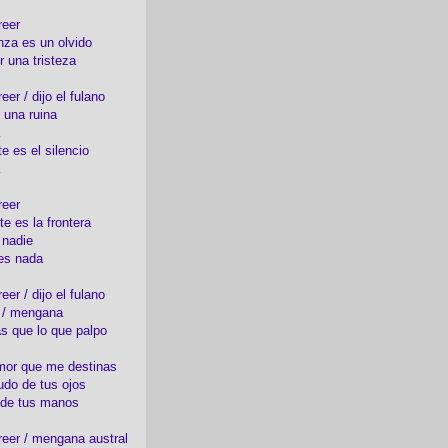
reer
nza es un olvido
r una tristeza
er / dijo el fulano
 una ruina
e es el silencio
reer
te es la frontera
 nadie
es nada
er / dijo el fulano
o / mengana
s que lo que palpo
mor que me destinas
udo de tus ojos
 de tus manos
eer / mengana austral