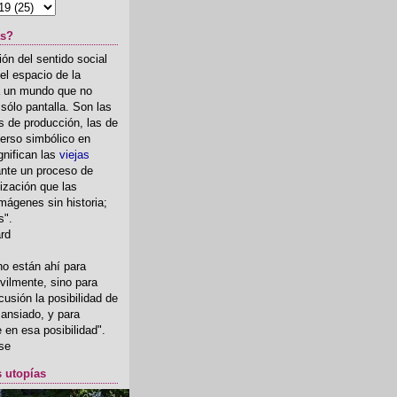
as?
ón del sentido social
el espacio de la
ia un mundo que no
, sólo pantalla. Son las
 de producción, las de
erso simbólico en
gnifican las
viejas
nte un proceso de
ización que las
mágenes sin historia;
s".
ard
o están ahí para
rvilmente, sino para
usión la posibilidad de
o ansiado, y para
fe en esa posibilidad".
se
s utopías