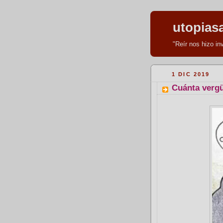
utopias
"Reír nos hizo i
1 DIC 2019
Cuánta vergü