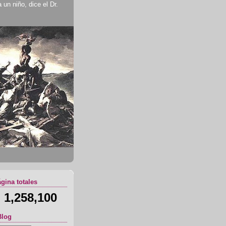
un niño, dice el Dr.
ágina totales
1,258,100
Blog