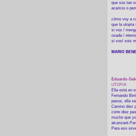
que sos tan s
acaricio o pen
cómo voy a cre
que la utopía 
si vos / meng
osada / etern
si vos/ sois m
MARIO BENE
Eduardo Gal
UTOPIA:
Ella está en e
Fernando Birr
pasos, ella s
Camino diez p
corre diez pa
mucho que yo
alcanzaré.Par
Para eso sirv