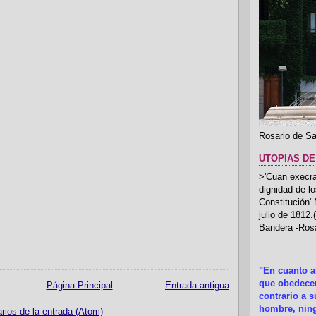
Rosario de Sa
UTOPIAS DE
>'Cuan execrab
dignidad de l
Constitución'
julio de 1812
Bandera -Rosa
"En cuanto 
que obedecer
Página Principal
Entrada antigua
contrario a 
hombre, ning
ios de la entrada (Atom)