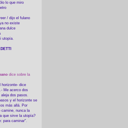
ólo lo que miro
etro
er / dijo el fulano
ya no existe
ana dulce
a
i utopía.
DETTI
eano
dice sobre la
l horizonte- dice
i.- Me acerco dos
e aleja dos pasos.
asos y el horizonte se
sos más allá. Por
 camine, nunca la
a que sirve la utopía?
e: para caminar".