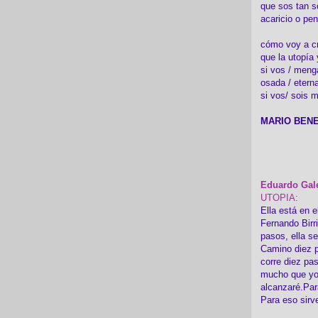
que sos tan s
acaricio o pen
cómo voy a cre
que la utopía 
si vos / meng
osada / etern
si vos/ sois m
MARIO BENE
Eduardo Gal
UTOPIA:
Ella está en e
Fernando Birr
pasos, ella s
Camino diez p
corre diez pa
mucho que yo
alcanzaré.Par
Para eso sirv