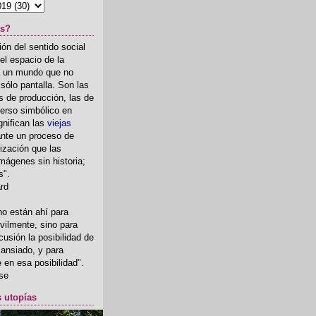
as?
ón del sentido social
el espacio de la
ia un mundo que no
, sólo pantalla. Son las
 de producción, las de
erso simbólico en
gnifican las
viejas
nte un proceso de
ización que las
mágenes sin historia;
s".
ard
o están ahí para
rvilmente, sino para
usión la posibilidad de
o ansiado, y para
fe en esa posibilidad".
se
s utopías