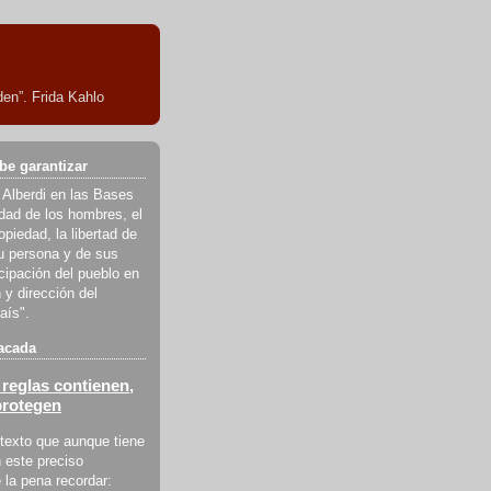
en”. Frida Kahlo
be garantizar
 Alberdi en las Bases
ldad de los hombres, el
piedad, la libertad de
u persona y de sus
icipación del pueblo en
 y dirección del
aís".
acada
reglas contienen,
protegen
texto que aunque tiene
 este preciso
la pena recordar: