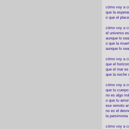
cómo voy a c
que la espera
o que el place
cómo voy a cre
el universo es
aunque lo sea
o que la muert
aunque lo sea
cómo voy a c
que el horizon
que el mar es
que la noche 
cómo voy a cre
que tu cuerp
no es algo má
o que tu amor
ese remoto a
no es el desn
la parsimonia
cómo voy a cr