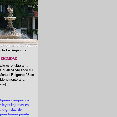
nta Fé. Argentina
 DIGNIDAD
le es el ultrajar la
os pueblos violando su
 Manuel Belgrano 28 de
.(Monumento a la
rio)
alguien comprende
 leyes injustas es
su dignidad de
una tiranía puede