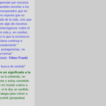
prender por nosotros
ambién enseñar a los
esesperados que en
 no importa que no
a de la vida, sino que
ere algo de nosotros.
nterrogarnos sobre el
la vida y, en cambio,
 lo que la existencia
clama continua e
esantemente."
 protagonistas, no
víctimas"
ndado:
Viktor Frankl
 busca de sentido
”
e un significado a la
i no lo entiendo, no
nar y estoy sometido
Si mi mundo vuelve a
 si le doy un sentido,
rategia para volver a
yrulnik (psiquiatra)