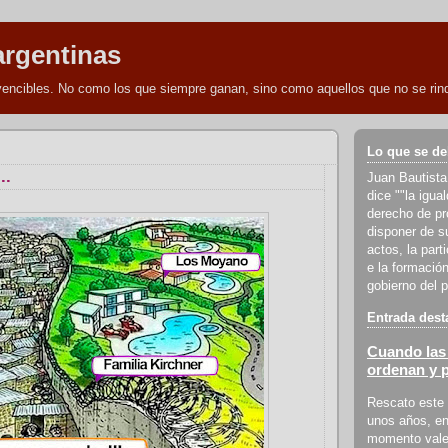
argentinas
nvencibles. No como los que siempre ganan, sino como aquellos que no se rind
Lo que se de
..
Juan Bautista
dice ""la igua
derecho de pro
disponer de s
actos, la part
e la formación
gobierno del p
Entrada dest
Cuando las 
ordenan y 
Rescato este 
unos años, en
momento vale 