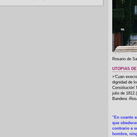
Rosario de Sa
UTOPIAS DE
>'Cuan execrab
dignidad de l
Constitución'
julio de 1812
Bandera -Rosa
"En cuanto 
que obedecer
contrario a 
hombre, ning