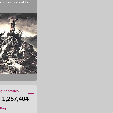
un niño, dice el Dr.
ágina totales
1,257,404
Blog