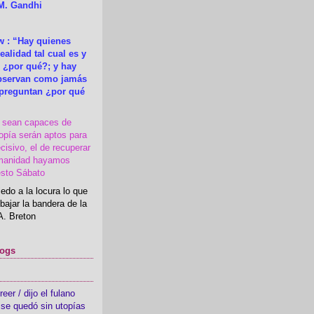
M. Gandhi
 : “Hay quienes
ealidad tal cual es y
 ¿por qué?; y hay
observan como jamás
 preguntan ¿por qué
s sean capaces de
topía serán aptos para
cisivo, el de recuperar
manidad hayamos
esto Sábato
edo a la locura lo que
bajar la bandera de la
A. Breton
logs
er / dijo el fulano
se quedó sin utopías