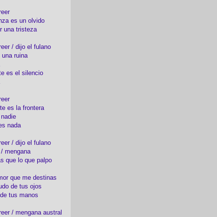
reer
nza es un olvido
r una tristeza
er / dijo el fulano
 una ruina
e es el silencio
reer
te es la frontera
 nadie
es nada
er / dijo el fulano
o / mengana
s que lo que palpo
mor que me destinas
udo de tus ojos
 de tus manos
eer / mengana austral