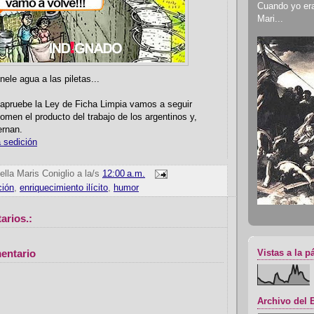
Cuando yo era 
Mari...
nele agua a las piletas...
apruebe la Ley de Ficha Limpia vamos a seguir
men el producto del trabajo de los argentinos y,
ernan.
a sedición
ella Maris Coniglio
a la/s
12:00 a.m.
ción
,
enriquecimiento ilícito
,
humor
arios.:
entario
Vistas a la p
Archivo del 