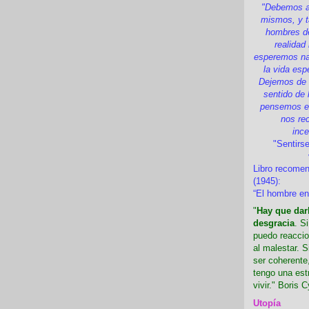
"Debemos a
mismos, y t
hombres d
realidad
esperemos nad
la vida esp
Dejemos de i
sentido de 
pensemos en
nos re
inc
"Sentirse
Libro recome
(1945):
“El hombre en
"
Hay que darl
desgracia
. S
puedo reaccio
al malestar. 
ser coherente,
tengo una est
vivir." Boris C
Utopía