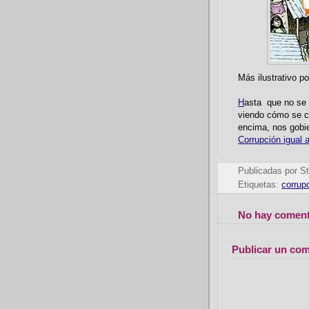
Más ilustrativo po
H
asta que no se 
viendo cómo se co
encima, nos gobi
Corrupción igual 
Publicadas por
St
Etiquetas:
corrup
No hay coment
Publicar un com