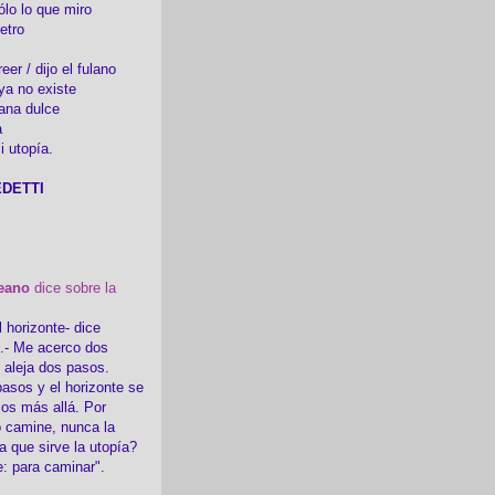
ólo lo que miro
etro
er / dijo el fulano
ya no existe
ana dulce
a
i utopía.
DETTI
eano
dice sobre la
l horizonte- dice
i.- Me acerco dos
e aleja dos pasos.
asos y el horizonte se
sos más allá. Por
 camine, nunca la
a que sirve la utopía?
e: para caminar".