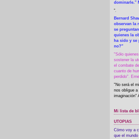
dominarle." 
“
.
Bernard Shaw
observan la r
se preguntan
quienes la 
ha sido y se
no?”
"Sólo quiene
sostener la u
el combate de
cuanto de hu
perdido". Ern
"No será el mi
nos obligue a 
imaginación" 
Mi lista de b
UTOPIAS
Cómo voy a cre
que el mundo 