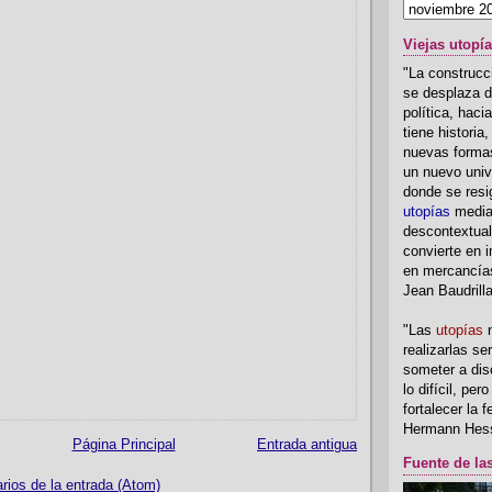
Viejas utopí
"La construcci
se desplaza d
política, hac
tiene historia
nuevas formas
un nuevo univ
donde se resi
utopías
media
descontextual
convierte en i
en mercancía
Jean Baudrill
"Las
utopías
n
realizarlas se
someter a disc
lo difícil, per
fortalecer la 
Hermann Hes
Página Principal
Entrada antigua
Fuente de la
ios de la entrada (Atom)