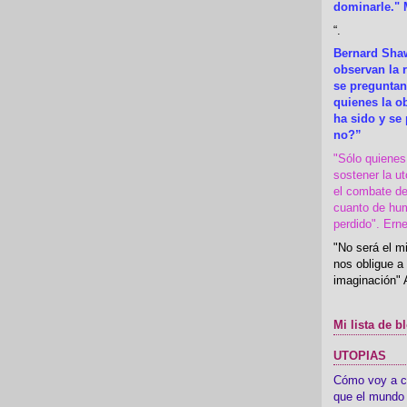
dominarle." 
“
.
Bernard Shaw
observan la r
se preguntan
quienes la 
ha sido y se
no?”
"Sólo quiene
sostener la u
el combate de
cuanto de hu
perdido". Ern
"No será el mi
nos obligue a 
imaginación" 
Mi lista de b
UTOPIAS
Cómo voy a cre
que el mundo 