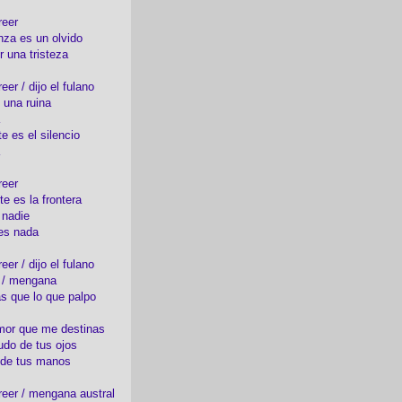
reer
nza es un olvido
r una tristeza
er / dijo el fulano
 una ruina
e es el silencio
reer
te es la frontera
 nadie
es nada
er / dijo el fulano
o / mengana
s que lo que palpo
mor que me destinas
udo de tus ojos
 de tus manos
eer / mengana austral