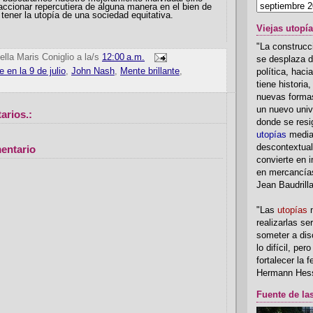
accionar repercut
iera
de alguna manera en el bien de
tener la utopía de una sociedad equitativa.
Viejas utopí
"La construcci
ella Maris Coniglio
a la/s
12:00 a.m.
se desplaza d
 en la 9 de julio
,
John Nash
,
Mente brillante
,
política, hac
tiene historia
nuevas formas
un nuevo univ
arios.:
donde se resi
utopías
media
descontextual
entario
convierte en i
en mercancía
Jean Baudrill
"Las
utopías
n
realizarlas se
someter a disc
lo difícil, per
fortalecer la 
Hermann Hes
Fuente de la