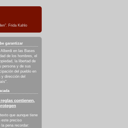
en”. Frida Kahlo
be garantizar
 Alberdi en las Bases
ldad de los hombres, el
piedad, la libertad de
u persona y de sus
icipación del pueblo en
 y dirección del
aís".
acada
reglas contienen,
protegen
texto que aunque tiene
 este preciso
la pena recordar: