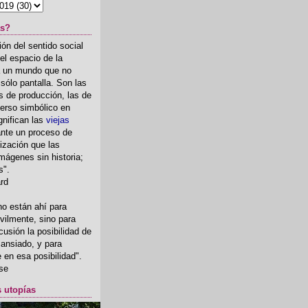
as?
ón del sentido social
el espacio de la
ia un mundo que no
, sólo pantalla. Son las
 de producción, las de
erso simbólico en
gnifican las
viejas
nte un proceso de
ización que las
mágenes sin historia;
s".
ard
o están ahí para
rvilmente, sino para
usión la posibilidad de
o ansiado, y para
fe en esa posibilidad".
se
s utopías