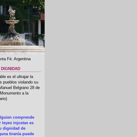
nta Fé. Argentina
 DIGNIDAD
le es el ultrajar la
os pueblos violando su
 Manuel Belgrano 28 de
.(Monumento a la
rio)
alguien comprende
 leyes injustas es
su dignidad de
una tiranía puede