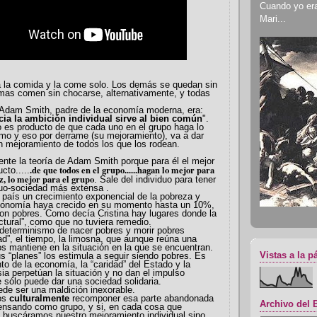
Cuando yo era 
Mari...
va la comida y la come solo. Los demás se quedan sin
mas comen sin chocarse, alternativamente, y todas
 Adam Smith, padre de la economía moderna, era:
ia la ambición individual sirve al bien común
".
o es producto de que cada uno en el grupo haga lo
mo y eso por derrame (su mejoramiento), va a dar
n mejoramiento de todos los que los rodean.
nte la teoría de Adam Smith porque para él el mejor
.de que todos en el grupo......hagan lo mejor para
cto.....
z, lo mejor para el grupo
. Sale del individuo para tener
duo-sociedad más extensa .
país un crecimiento exponencial de la pobreza y
economía haya crecido en su momento
hasta
un 10%,
ro
n pobres. Como d
ecía
Cristina
hay lugares donde la
ctural”, como que no tuviera remedio.
l determinismo de nacer pobres y morir pobres
dad”, el tiempo, la limosna, que aunque reúna una
os mantiene en la situación en la que se encuentran.
Vistas a la p
s “planes” los estimula a seguir siendo pobres. Es
nto de la economía, la “caridad” del Estado y la
sia perpetúan la situación y no dan el impulso
 sólo puede dar una sociedad solidaria.
de ser una maldición inexorable.
os
culturalmente
recomponer esa parte abandonada
Archivo del 
pensando como grupo, y si, en cada cosa que
 buscáramos nuestro mejoramiento individual sino