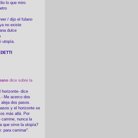
ólo lo que miro
etro
er / dijo el fulano
ya no existe
ana dulce
a
i utopía.
DETTI
eano
dice sobre la
l horizonte- dice
i.- Me acerco dos
e aleja dos pasos.
asos y el horizonte se
sos más allá. Por
 camine, nunca la
a que sirve la utopía?
e: para caminar".