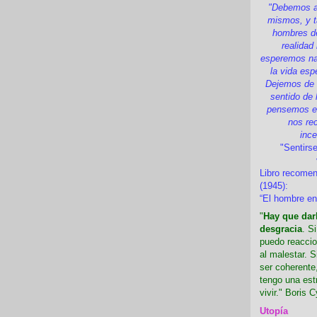
"Debemos a
mismos, y t
hombres d
realidad
esperemos nad
la vida esp
Dejemos de i
sentido de 
pensemos en
nos re
inc
"Sentirse
Libro recome
(1945):
“El hombre en
"
Hay que darl
desgracia
. S
puedo reaccio
al malestar. 
ser coherente,
tengo una est
vivir." Boris C
Utopía