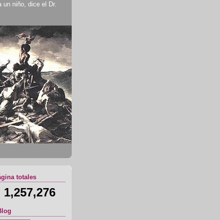
un niño, dice el Dr.
ágina totales
1,257,276
Blog