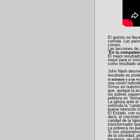
El gorrión se lle
comida. Las palo
comen.
Las lecciones de
“
En la competenc
El mejor resultad
mejor para sí mis
como resultado u
John Nash desmie
resultado es produ
sí mismos y a su ve
una visión indivi
Vi
mos en nuestro 
que, aunque la 
los pobres sigu
i
e
pobreza es “estru
La iglesia ante e
estimula la “cari
buena intención l
El Estado, con su
decir, el crecimie
caridad de la Igle
transformador que
La pobreza no pue
Si nos proponem
de la sociedad, 
hacemos, no sólo