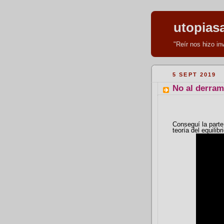
utopias
"Reír nos hizo i
5 SEPT 2019
No al derram
Conseguí la parte 
teoría del equili