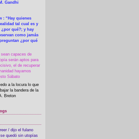
M. Gandhi
 : “Hay quienes
ealidad tal cual es y
 ¿por qué?; y hay
observan como jamás
 preguntan ¿por qué
s sean capaces de
topía serán aptos para
cisivo, el de recuperar
manidad hayamos
esto Sábato
edo a la locura lo que
bajar la bandera de la
A. Breton
logs
er / dijo el fulano
se quedó sin utopías