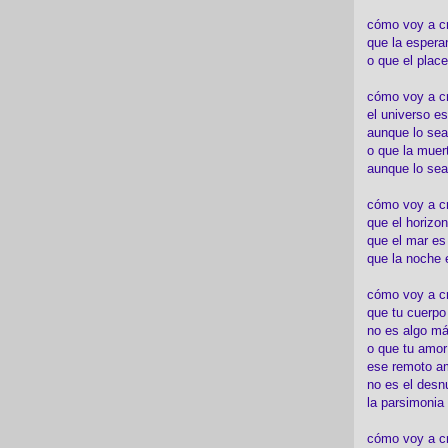
cómo voy a c
que la espera
o que el place
cómo voy a cre
el universo es
aunque lo sea
o que la muert
aunque lo sea
cómo voy a c
que el horizon
que el mar es
que la noche 
cómo voy a cre
que tu cuerp
no es algo má
o que tu amor
ese remoto a
no es el desn
la parsimonia
cómo voy a cr