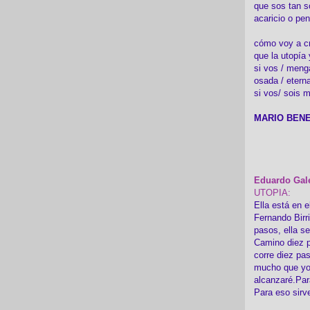
que sos tan s
acaricio o pen
cómo voy a cre
que la utopía 
si vos / meng
osada / etern
si vos/ sois m
MARIO BENE
Eduardo Gal
UTOPIA:
Ella está en e
Fernando Birr
pasos, ella s
Camino diez p
corre diez pa
mucho que yo
alcanzaré.Par
Para eso sirv