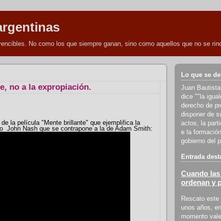
argentinas
nvencibles. No como los que siempre ganan, sino como aquellos que no se rind
Lo que se de
e, no a la expropiación.
Juan Bautista
dice ""la igua
derecho de pro
disponer de s
de la película "Mente brillante" que ejemplifica la
actos, la part
brio John Nash que se contrapone a la de Adam Smith:
e la formación
gobierno del p
Entrada dest
Cuando las 
ordenan y 
Rescato este 
unos años, en
momento vale 