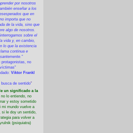
prender por nosotros
ambién enseñar a los
esesperados que en
 no importa que no
a de la vida, sino que
ere algo de nosotros.
nterrogarnos sobre el
la vida y, en cambio,
 lo que la existencia
clama continua e
esantemente."
 protagonistas, no
víctimas"
ndado:
Viktor Frankl
 busca de sentido
”
e un significado a la
i no lo entiendo, no
nar y estoy sometido
Si mi mundo vuelve a
 si le doy un sentido,
rategia para volver a
yrulnik (psiquiatra)