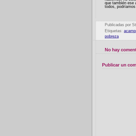
que también ese 
todos, podr
ía
mos 
Publicadas por
St
Etiquetas:
acampe
pobreza
No hay coment
Publicar un com