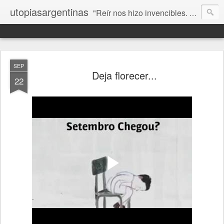
utopiasargentinas
"Reír nos hizo invencibles. No como los que siempre ganan, sino como aquellos que no se rinden”. Frida Kahlo
SEP
Deja florecer...
22