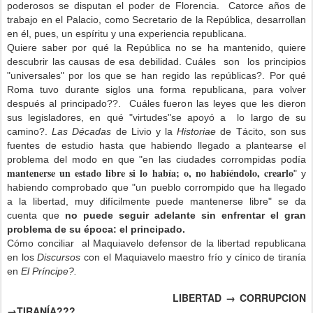
poderosos se disputan el poder de Florencia. Catorce años de
trabajo en el Palacio, como Secretario de la República, desarrollan
en él, pues, un espíritu y una experiencia republicana.
Quiere saber por qué la República no se ha mantenido, quiere
descubrir las causas de esa debilidad. Cuáles son los principios
"universales" por los que se han regido las repúblicas?. Por qué
Roma tuvo durante siglos una forma republicana, para volver
después al principado??. Cuáles fueron las leyes que les dieron
sus legisladores, en qué "virtudes"se apoyó a lo largo de su
camino?.
Las Décadas
de Livio y la
Historiae
de Tácito, son sus
fuentes de estudio hasta que habiendo llegado a plantearse el
problema del modo en que "en las ciudades corrompidas podía
mantenerse un estado libre si lo había; o, no habiéndolo, crearlo
" y
habiendo comprobado que "un pueblo corrompido que ha llegado
a la libertad, muy difícilmente puede mantenerse libre" se da
cuenta que
no puede seguir adelante sin enfrentar el gran
problema de su época: el principado.
Cómo conciliar al Maquiavelo defensor de la libertad republicana
en los
Discursos
con el Maquiavelo maestro frío y cínico de tiranía
en
El Príncipe?.
LIBERTAD → CORRUPCION
→TIRANÍA???