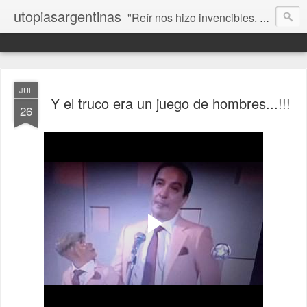
utopiasargentinas
"Reír nos hizo invencibles. No como los que siempre ganan, sino como aquellos que no se rinden”. Frida Kahlo
JUL
Y el truco era un juego de hombres...!!!
26