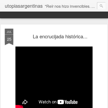
utopiasargentinas
"Reír nos hizo invencibles. No como los que siempre ganan, sino como aquellos que no se rinden”. Frida Kahlo
JUL
La encrucijada histórica...
25