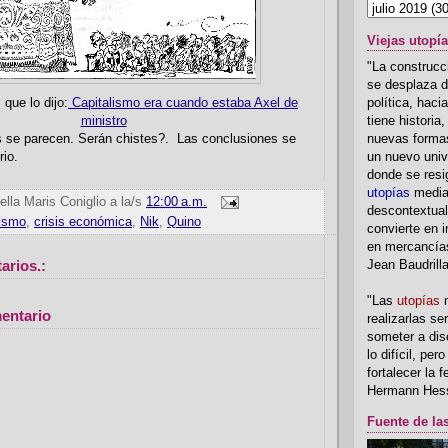
Viejas utopí
"La construcci
se desplaza d
política, hac
que lo dijo:
Capitalismo era cuando estaba Axel de
tiene historia
ministro
nuevas formas
s se parecen. Serán chistes?. Las conclusiones se
un nuevo univ
rio.
donde se resi
utopías
media
ella Maris Coniglio
a la/s
12:00 a.m.
descontextual
lismo
,
crisis económica
,
Nik
,
Quino
convierte en i
en mercancía
arios.:
Jean Baudrill
"Las
utopías
n
entario
realizarlas se
someter a disc
lo difícil, per
fortalecer la 
Hermann Hes
Fuente de la