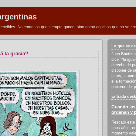
argentinas
nvencibles. No como los que siempre ganan, sino como aquellos que no se rind
Lo que se de
 la gracia?...
Juan Bautista
dice ""la igua
derecho de pro
disponer de s
actos, la part
e la formación
gobierno del p
Entrada dest
Cuando las 
ordenan y 
Rescato este 
unos años, en
momento vale 