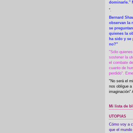
dominarle." 
“
.
Bernard Shaw
observan la r
se preguntan
quienes la 
ha sido y se
no?”
"Sólo quiene
sostener la u
el combate de
cuanto de hu
perdido". Ern
"No será el mi
nos obligue a 
imaginación" 
Mi lista de b
UTOPIAS
Cómo voy a cre
que el mundo 