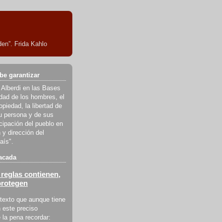
en”. Frida Kahlo
be garantizar
 Alberdi en las Bases
ldad de los hombres, el
piedad, la libertad de
u persona y de sus
icipación del pueblo en
 y dirección del
aís".
acada
reglas contienen,
protegen
texto que aunque tiene
 este preciso
la pena recordar: