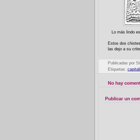
Lo más lindo es 
Estos dos chiste
las dejo a su crite
Publicadas por
St
Etiquetas:
capita
No hay coment
Publicar un com