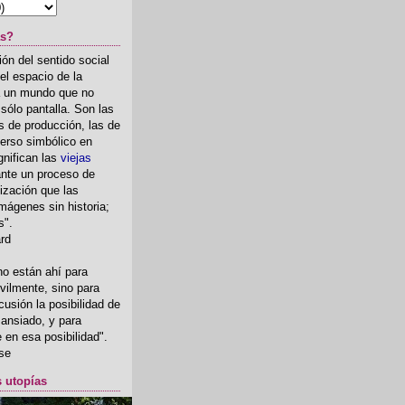
as?
ón del sentido social
el espacio de la
ia un mundo que no
, sólo pantalla. Son las
 de producción, las de
erso simbólico en
gnifican las
viejas
nte un proceso de
ización que las
mágenes sin historia;
s".
ard
o están ahí para
rvilmente, sino para
usión la posibilidad de
o ansiado, y para
fe en esa posibilidad".
se
s utopías