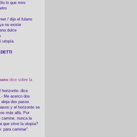
ólo lo que miro
etro
er / dijo el fulano
ya no existe
ana dulce
a
i utopía.
DETTI
eano
dice sobre la
l horizonte- dice
i.- Me acerco dos
e aleja dos pasos.
asos y el horizonte se
sos más allá. Por
 camine, nunca la
a que sirve la utopía?
e: para caminar".