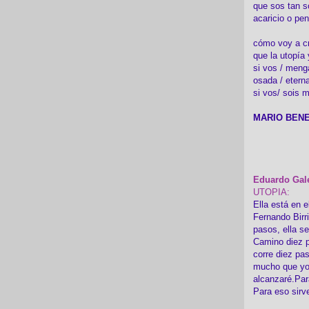
que sos tan s
acaricio o pen
cómo voy a cre
que la utopía 
si vos / meng
osada / etern
si vos/ sois m
MARIO BENE
Eduardo Gal
UTOPIA:
Ella está en e
Fernando Birr
pasos, ella s
Camino diez p
corre diez pa
mucho que yo
alcanzaré.Par
Para eso sirv