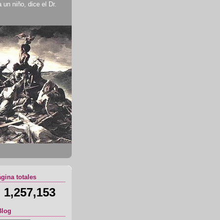
un niño, dice el Dr.
ágina totales
1,257,153
Blog