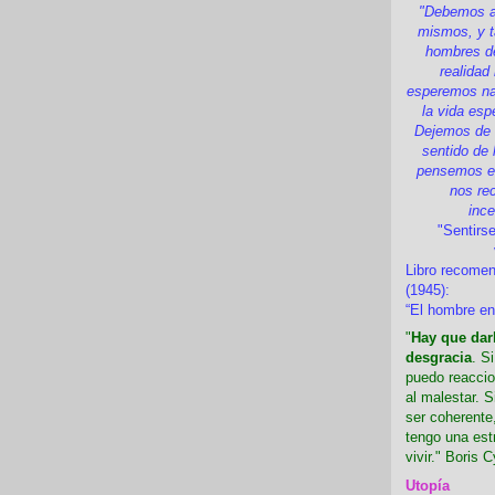
"Debemos a
mismos, y t
hombres d
realidad
esperemos nad
la vida esp
Dejemos de i
sentido de 
pensemos en
nos re
inc
"Sentirse
Libro recome
(1945):
“El hombre en
"
Hay que darl
desgracia
. S
puedo reaccio
al malestar. 
ser coherente,
tengo una est
vivir." Boris C
Utopía