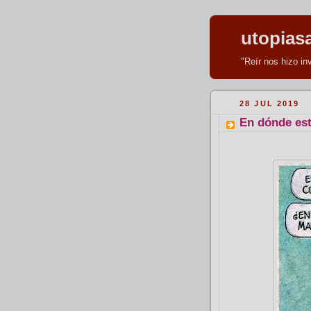
utopias
"Reír nos hizo i
28 JUL 2019
En dónde está