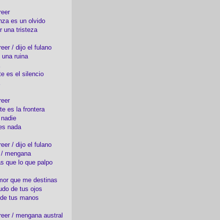
reer
nza es un olvido
r una tristeza
er / dijo el fulano
 una ruina
e es el silencio
reer
te es la frontera
 nadie
es nada
er / dijo el fulano
o / mengana
s que lo que palpo
mor que me destinas
udo de tus ojos
 de tus manos
eer / mengana austral