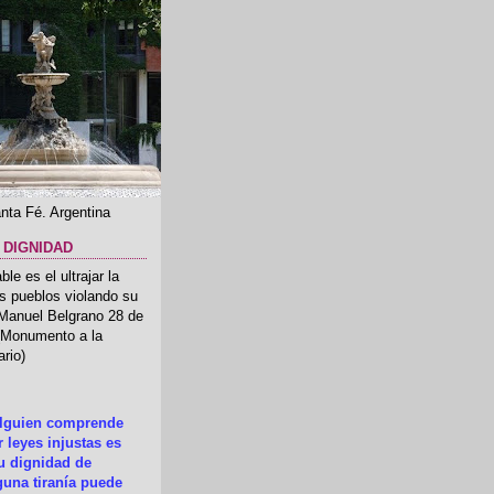
nta Fé. Argentina
 DIGNIDAD
le es el ultrajar la
os pueblos violando su
 Manuel Belgrano 28 de
.(Monumento a la
rio)
alguien comprende
 leyes injustas es
su dignidad de
una tiranía puede