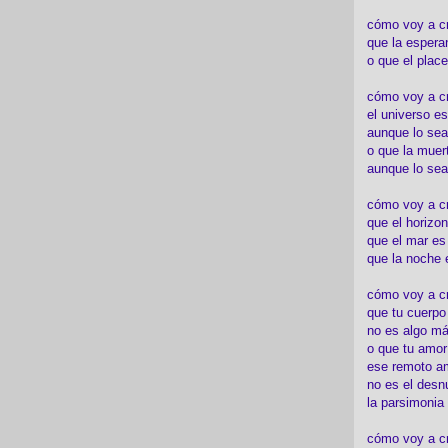
cómo voy a c
que la espera
o que el place
cómo voy a cre
el universo es
aunque lo sea
o que la muert
aunque lo sea
cómo voy a c
que el horizon
que el mar es
que la noche 
cómo voy a cre
que tu cuerp
no es algo má
o que tu amor
ese remoto a
no es el desn
la parsimonia
cómo voy a cr