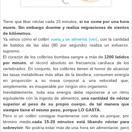
Tiene que libar néctar cada 15 minutos,
si no come por una hora
muere. Sin embargo duerme y realiza migraciones de cientos
de kilómetros.
)
,
Ya vimos cómo el colibrí
vuela y se alimenta (ver
con
la cantidad
de batidos de las alas (80 por segundo) realiza un esfuerzo
supremo.
El corazón de los colibríes bombea sangre a más de
1200 latidos
por minuto
, el récord absoluto en frecuencia cardíaca de los
vertebrados. En conjunto, los colibríes tienen el honor de alcanzar
las tasas metabólicas más altas de la biosfera: consumen energía
en proporción a su masa corporal a una velocidad que,
simplemente, es insuperable por ningún otro organismo.
Inevitablemente, toda esa energía debe reponerse a un ritmo
equivalente con la ingesta de alimentos,
una cantidad de néctar
superior al peso de su propio cuerpo, de tal manera que
siempre tiene el mismo peso, porque LO GASTA.
Pero si un colibrí consigue mantenerse con vida es porque, por
término medio,
cada 15-20 minutos está libando néctar para
sobrevivir
. No podría estar más de una hora sin alimentarse, pero