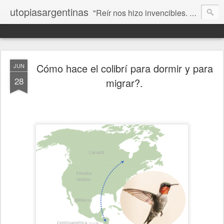
utopiasargentinas
"Reír nos hizo invencibles. No como los que siempre ganan, sino como aquellos que no se rinden”. Frida Kahlo
Cómo hace el colibrí para dormir y para
JUN
28
migrar?.