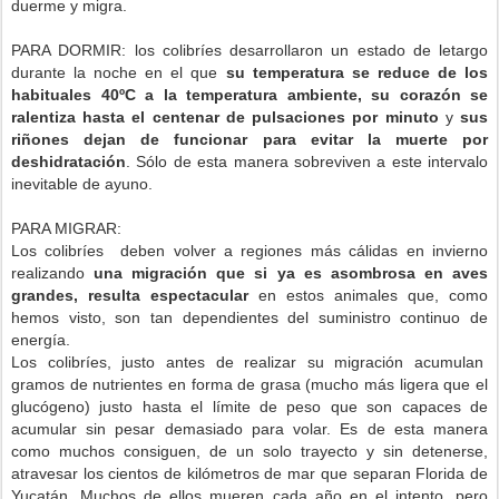
duerme y migra.
PARA DORMIR: los colibríes desarrollaron un estado de letargo
durante la noche en el que
su temperatura se reduce de los
habituales 40ºC a la temperatura ambiente,
su corazón se
ralentiza hasta el centenar de pulsaciones por minuto
y
sus
riñones dejan de funcionar para evitar la muerte por
deshidratación
. Sólo de esta manera sobreviven a este intervalo
inevitable de ayuno.
PARA MIGRAR:
Los colibríes deben volver a regiones más cálidas en invierno
realizando
una migración que si ya es asombrosa en aves
grandes, resulta espectacular
en estos animales que, como
hemos visto, son tan dependientes del suministro continuo de
energía.
Los colibríes, justo antes de realizar su migración acumulan
gramos de nutrientes en forma de grasa (mucho más ligera que el
glucógeno) justo hasta el límite de peso que son capaces de
acumular sin pesar demasiado para volar. Es de esta manera
como muchos consiguen, de un solo trayecto y sin detenerse,
atravesar los cientos de kilómetros de mar que separan Florida de
Yucatán. Muchos de ellos mueren cada año en el intento, pero