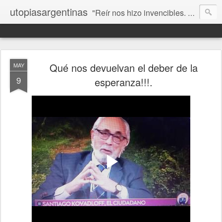
utopiasargentinas
"Reír nos hizo invencibles. No como los que siempre ganan, sino como aquellos que no se rinden”. Frida Kahlo
Qué nos devuelvan el deber de la
MAY
9
esperanza!!!.