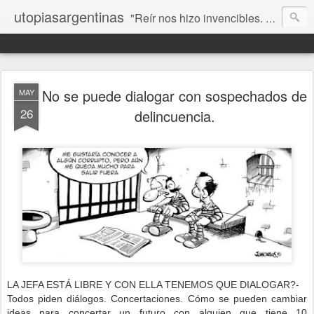
utopiasargentinas
"Reír nos hizo invencibles. No como los que siempre ganan, sino como aquellos que no se rinden”. Frida Kahlo
No se puede dialogar con sospechados de
MAY
26
delincuencia.
LA JEFA ESTÁ LIBRE Y CON ELLA TENEMOS QUE DIALOGAR?-
Todos piden diálogos. Concertaciones. Cómo se pueden cambiar
ideas para concertar un futuro con alguien que tiene 10