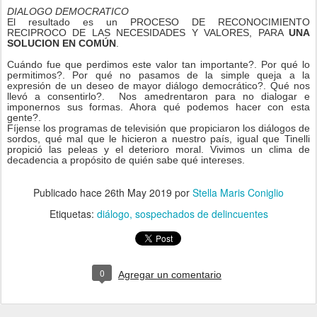
DIALOGO DEMOCRATICO
El resultado es un PROCESO DE RECONOCIMIENTO
RECIPROCO DE LAS NECESIDADES Y VALORES, PARA
UNA
SOLUCION EN COMÚN
.
Cu
á
ndo fue que perdimos este valor tan importante?. Por qué lo
permitimos?. Por qué no pasamos de la simple queja a la
expresión de un deseo de mayor diálogo democrático?. Qué nos
llevó a consentirlo?. Nos amedrentaron para no dialogar e
imponernos sus formas. Ahora qué podemos hacer con esta
gente?.
Fíjense los programas de televisión que propiciaron los diálogos de
sordos, qué mal que le hicieron a nuestro país, igual que Tinelli
propició las peleas y el deterioro moral. Vivimos un clima de
decadencia a propósito de quién sabe qué intereses.
Publicado hace
26th May 2019
por
Stella Maris Coniglio
Etiquetas:
diálogo
sospechados de delincuentes
0
Agregar un comentario