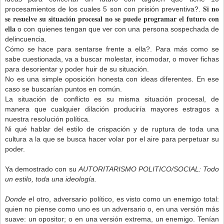
Si no
procesamientos de los cuales 5 son con prisión preventiva?.
se resuelve su situación procesal no se puede programar el futuro con
ella
o con quienes tengan que ver con una persona sospechada de
delincuencia.
Cómo se hace para sentarse frente a ella?. Para más como se
sabe cuestionada, va a buscar molestar, incomodar, o mover fichas
para desorientar y poder huir de su situación.
No es una simple oposición honesta con ideas diferentes. En ese
caso se buscarían puntos en común.
La situación de conflicto es su misma situación procesal, de
manera que cualquier dilación produciría mayores estragos a
nuestra resolución política.
Ni qué hablar del estilo de crispación y de ruptura de toda una
cultura a la que se busca hacer volar por el aire para perpetuar su
poder.
Ya demostrado con su
AUTORITARISMO POLITICO/SOCIAL: Todo
un estilo, toda una ideología.
Donde e
l otro, adversario político, es visto como un enemigo total:
quien no piense como uno es un adversario o, en una versión más
suave: un opositor; o en una versión extrema, un enemigo. Tenían