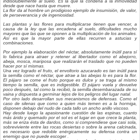
indisolublemente al suelo. Es la que la condena a la inmovilidad
desde que nace hasta que muere.
La flor da al hombre un prodigioso ejemplo de insumisión, de valor,
de perseverancia y de ingeniosidad.
Las plantas y las flores para multiplicarse tienen que vencer, a
causa de la ley que las encadena al suelo, dificultades mucho
mayores que las que se oponen a la multiplicación de los animales.
Así es que la mayor parte de ellas recurren a astucias y
combinaciones.
Por ejemplo la elaboración del néctar, absolutamente inútil para sí
lo fabrica para atraer y retener al libertador como el abejorro,
abeja, mosca, mariposa que realizarán el traslado que no pueden
hacer por sí mismas.
Una vez logrado el fruto, el envoltorio azucarado es tan inútil para
la semilla como el néctar, que atrae a las abejas lo es para la flor.
El pájaro se come el fruto porque es dulce y se traga al mismo
tiempo la semilla, que es indigestible. El pájaro vuela y devuelve
poco después, tal como la recibió, la semilla desembarazada de su
vaina y dispuesta a germinar lejos de los peligros del lugar natal.
Por otro lado desarrollan sus mecanismos de defensas. Como el
caso de silenas que como a quien más temen es a la hormiga,
disponen debajo del nudo de cada tallo un ancho anillo viscoso.
Hay desde luego la apasionante cuestión de las espinas, cuanto
más árido y quemado por el sol es el lugar en que crece la planta,
más se eriza ésta de dardos, como si comprendiese que casi sola,
sobreviviente entre las rocas desiertas o sobre la arena calcinada,
es necesario que redoble enérgicamente su defensa contra un
enemigo que no puede escoger .