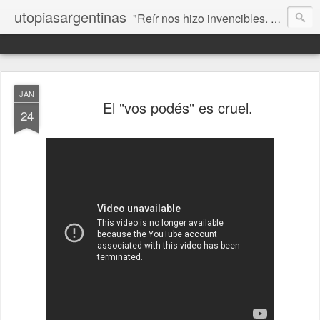
utopiasargentinas
"Reír nos hizo invencibles. No como los que siempre ganan, sino como aquellos que no se rinden”. Frida Kahlo
JAN
El "vos podés" es cruel.
24