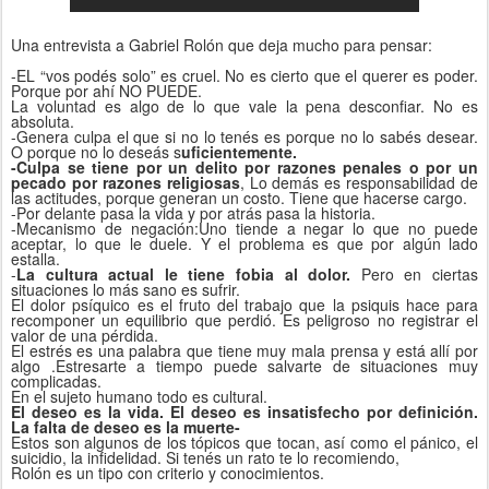
Una entrevista a Gabriel Rolón que deja mucho para pensar:
-EL “vos podés solo” es cruel. No es cierto que el querer es poder.
Porque por ahí NO PUEDE.
La voluntad es algo de lo que vale la pena desconfiar. No es
absoluta.
-Genera culpa el que si no lo tenés es porque no lo sabés desear.
O porque no lo deseás s
uficientemente.
-Culpa se tiene por un delito por razones penales o por un
pecado por razones religiosas
, Lo demás es responsabilidad de
las actitudes, porque generan un costo. Tiene que hacerse cargo.
-Por delante pasa la vida y por atrás pasa la historia.
-Mecanismo de negación:Uno tiende a negar lo que no puede
aceptar, lo que le duele. Y el problema es que por algún lado
estalla.
-
La cultura actual le tiene fobia al dolor.
Pero en ciertas
situaciones lo más sano es sufrir.
El dolor psíquico es el fruto del trabajo que la psiquis hace para
recomponer un equilibrio que perdió. Es peligroso no registrar el
valor de una pérdida.
El estrés es una palabra que tiene muy mala prensa y está allí por
algo .Estresarte a tiempo puede salvarte de situaciones muy
complicadas.
En el sujeto humano todo es cultural.
El deseo es la vida. El deseo es insatisfecho por definición.
La falta de deseo es la muerte-
Estos son algunos de los tópicos que tocan, así como el pánico, el
suicidio, la infidelidad. Si tenés un rato te lo recomiendo,
Rolón es un tipo con criterio y conocimientos.