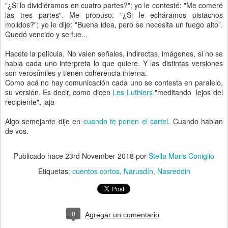
"¿Si lo dividiéramos en cuatro partes?"; yo le contesté: "Me comeré
las tres partes". Me propuso: "¿Si le echáramos pistachos
molidos?"; yo le dije: "Buena idea, pero se necesita un fuego alto”.
Quedó vencido y se fue...
Hacete la película. No valen señales, indirectas, imágenes, si no se
habla cada uno interpreta lo que quiere. Y las distintas versiones
son verosímiles y tienen coherencia interna.
Como acá no hay comunicación cada uno se contesta en paralelo,
su versión. Es decir, como dicen
Les Luthiers
"meditando lejos del
recipiente", jaja
Algo semejante dije en
cuando te ponen el cartel.
Cuando hablan
de vos.
Publicado hace
23rd November 2018
por
Stella Maris Coniglio
Etiquetas:
cuentos cortos
Narusdín
Nasreddin
0
Agregar un comentario