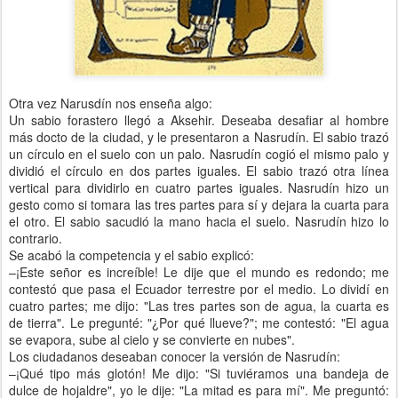
Otra vez Narusdín nos enseña algo:
Un sabio forastero llegó a Aksehir. Deseaba desafiar al hombre
más docto de la ciudad, y le presentaron a Nasrudín. El sabio trazó
un círculo en el suelo con un palo. Nasrudín cogió el mismo palo y
dividió el círculo en dos partes iguales. El sabio trazó otra línea
vertical para dividirlo en cuatro partes iguales. Nasrudín hizo un
gesto como si tomara las tres partes para sí y dejara la cuarta para
el otro. El sabio sacudió la mano hacia el suelo. Nasrudín hizo lo
contrario.
Se acabó la competencia y el sabio explicó:
–¡Este señor es increíble! Le dije que el mundo es redondo; me
contestó que pasa el Ecuador terrestre por el medio. Lo dividí en
cuatro partes; me dijo: "Las tres partes son de agua, la cuarta es
de tierra". Le pregunté: "¿Por qué llueve?"; me contestó: "El agua
se evapora, sube al cielo y se convierte en nubes".
Los ciudadanos deseaban conocer la versión de Nasrudín:
–¡Qué tipo más glotón! Me dijo: "Si tuviéramos una bandeja de
dulce de hojaldre", yo le dije: "La mitad es para mí". Me preguntó: