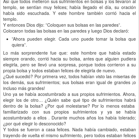
Así que todos metieron sus sufrimientos en bolsas y los llevaron al
templo, se sentían muy felices; había llegado el día, su oración
había sido escuchada. Y este hombre también corrió hacia el
templo.
Y entonces Dios dijo: ”Coloquen sus bolsas en las paredes”.
Colocaron todas las bolsas en las paredes y luego Dios declaró:
”Ahora pueden elegir. Cada uno puede tomar la bolsa que
quiera”.
Lo más sorprendente fue que: este hombre que había estado
siempre orando, corrió hacia su bolsa, antes que alguien pudiera
elegirla, pero se llevó una sorpresa, porque todos corrieron a su
propia bolsa y todos estaban felices de elegirla de nuevo.
¿Qué sucedió? Por primera vez, todos habían visto las miserias de
los demás, sus sufrimientos; sus bolsas eran igual de grandes ¡o
incluso más grandes!
Uno ya se había acostumbrado a sus propios sufrimientos. Ahora,
elegir los de otro… ¿Quién sabe qué tipo de sufrimientos habrá
dentro de la bolsa? ¿Por qué molestarse? Por lo menos estaba
familiarizado con sus propios sufrimientos y ya se había
acostumbrado a ellos . Durante muchos años los había tolerado;
¿por qué elegir lo desconocido?
Y todos se fueron a casa felices. Nada había cambiado, estaban
trayendo de vuelta el mismo sufrimiento, pero todos estaban felices