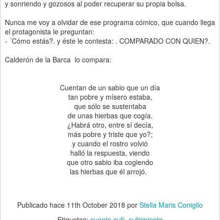
y sonriendo y gozosos al poder recuperar su propia bolsa.
Nunca me voy a olvidar de ese programa cómico, que cuando llega
el protagonista le preguntan:
- ´Cómo estás?. y éste le contesta: . COMPARADO CON QUIEN?.
Calderón de la Barca lo compara:
Cuentan de un sabio que un día
tan pobre y mísero estaba,
que sólo se sustentaba
de unas hierbas que cogía.
¿Habrá otro, entre sí decía,
más pobre y triste que yo?;
y cuando el rostro volvió
halló la respuesta, viendo
que otro sabio iba cogiendo
las hierbas que él arrojó.
Publicado hace
11th October 2018
por
Stella Maris Coniglio
Etiquetas:
cuento sufí
sufrimiento