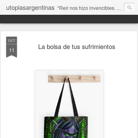
utopiasargentinas
"Reír nos hizo invencibles. No como los que siempre ganan, sino como aquellos que no se rinden”. Frida Kahlo
OCT
La bolsa de tus sufrimientos
11