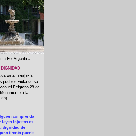
nta Fé. Argentina
 DIGNIDAD
le es el ultrajar la
os pueblos violando su
 Manuel Belgrano 28 de
.(Monumento a la
rio)
alguien comprende
 leyes injustas es
su dignidad de
una tiranía puede