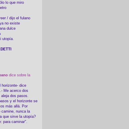
ólo lo que miro
etro
er / dijo el fulano
ya no existe
ana dulce
a
i utopía.
DETTI
eano
dice sobre la
l horizonte- dice
i.- Me acerco dos
e aleja dos pasos.
asos y el horizonte se
sos más allá. Por
 camine, nunca la
a que sirve la utopía?
e: para caminar".