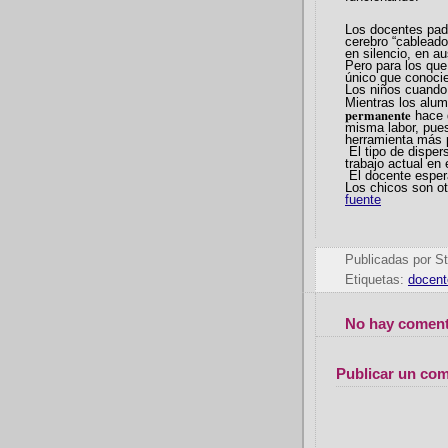
Los docentes pade
cerebro “cableado
en silencio, en a
Pero para los que
único que conocie
Los niños cuando 
Mientras los alu
permanente
hace q
misma labor, pues
herramienta más p
El tipo de dispers
trabajo actual en 
El docente espera
Los chicos son ot
fuente
Publicadas por
St
Etiquetas:
docent
No hay coment
Publicar un com