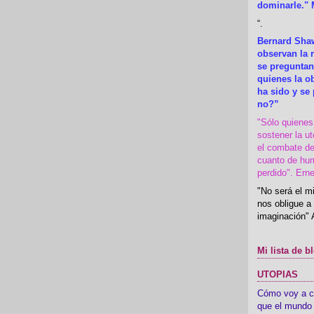
dominarle." 
“
.
Bernard Shaw
observan la r
se preguntan
quienes la 
ha sido y se
no?”
"Sólo quiene
sostener la u
el combate de
cuanto de hu
perdido". Ern
"No será el mi
nos obligue a 
imaginación" 
Mi lista de b
UTOPIAS
Cómo voy a cre
que el mundo 