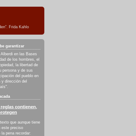
en”. Frida Kahlo
be garantizar
 Alberdi en las Bases
ldad de los hombres, el
piedad, la libertad de
u persona y de sus
icipación del pueblo en
 y dirección del
aís".
acada
reglas contienen,
protegen
texto que aunque tiene
 este preciso
la pena recordar: