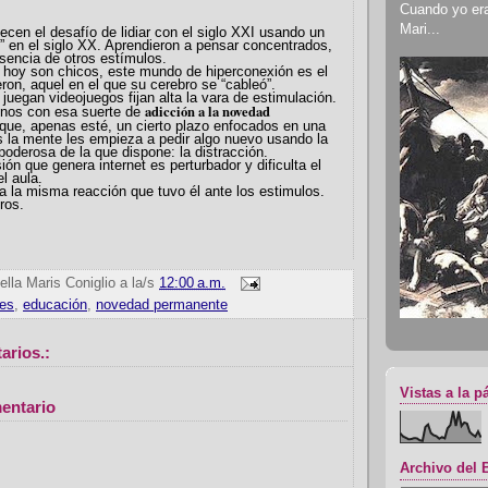
Cuando yo era 
Mari...
cen el desafío de lidiar con el siglo XXI usando un
” en el siglo XX. Aprendieron a pensar concentrados,
usencia de otros estímulos.
 hoy son chicos, este mundo de hiperconexión es el
ron, aquel en el que su cerebro se “cableó”.
juegan videojuegos fijan alta la vara de estimulación.
adicción a la novedad
mnos con esa suerte de
ue, apenas esté, un cierto plazo enfocados en una
 la mente les empieza a pedir algo nuevo usando la
oderosa de la que dispone: la distracción.
ión que genera internet es perturbador y dificulta el
el aula.
 la misma reacción que tuvo él ante los estimulos.
ros.
ella Maris Coniglio
a la/s
12:00 a.m.
es
,
educación
,
novedad permanente
arios.:
Vistas a la p
entario
Archivo del 