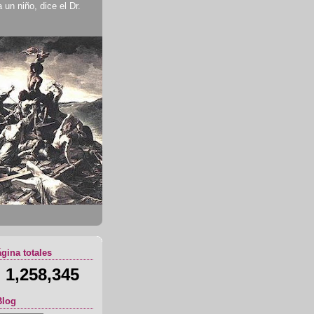
un niño, dice el Dr.
ágina totales
1,258,345
Blog