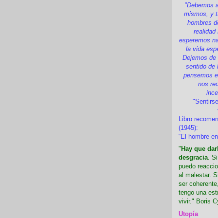
"Debemos a
mismos, y t
hombres d
realidad
esperemos nad
la vida esp
Dejemos de i
sentido de 
pensemos en
nos re
inc
"Sentirse
Libro recome
(1945):
“El hombre en
"
Hay que darl
desgracia
. S
puedo reaccio
al malestar. 
ser coherente,
tengo una est
vivir." Boris C
Utopía