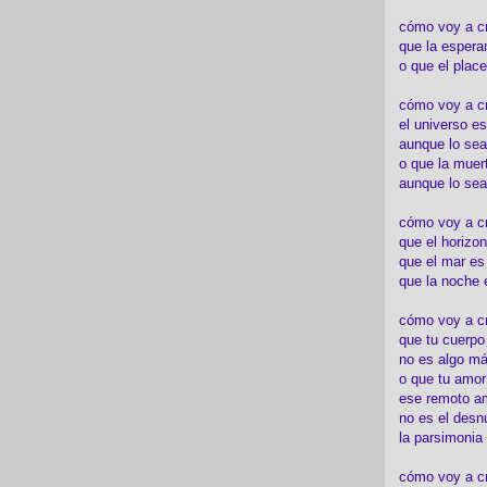
cómo voy a c
que la espera
o que el place
cómo voy a cre
el universo es
aunque lo sea
o que la muert
aunque lo sea
cómo voy a c
que el horizon
que el mar es
que la noche 
cómo voy a cre
que tu cuerp
no es algo má
o que tu amor
ese remoto a
no es el desn
la parsimonia
cómo voy a cr