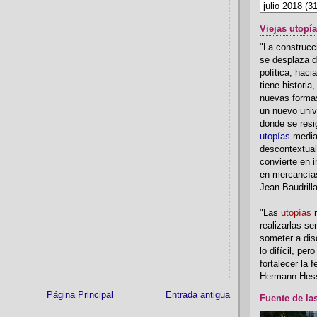
Viejas utopí
"La construcci
se desplaza d
política, hac
tiene historia
nuevas formas
un nuevo univ
donde se resi
utopías
media
descontextual
convierte en i
en mercancía
Jean Baudrill
"Las
utopías
n
realizarlas se
someter a disc
lo difícil, per
fortalecer la 
Hermann Hes
Página Principal
Entrada antigua
Fuente de la