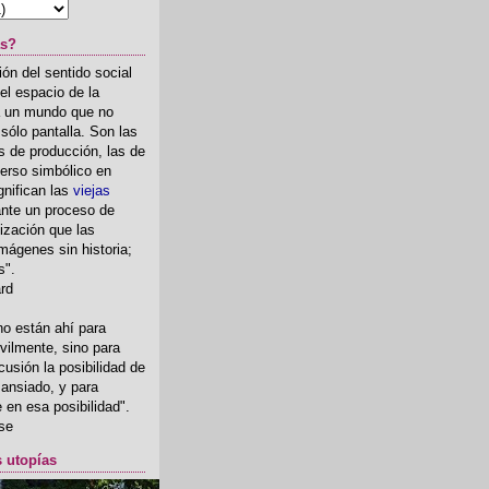
as?
ón del sentido social
el espacio de la
ia un mundo que no
, sólo pantalla. Son las
 de producción, las de
erso simbólico en
gnifican las
viejas
nte un proceso de
ización que las
mágenes sin historia;
s".
ard
o están ahí para
rvilmente, sino para
usión la posibilidad de
o ansiado, y para
fe en esa posibilidad".
se
s utopías