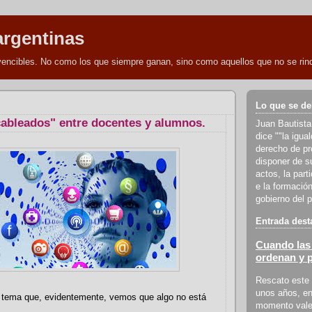
argentinas
nvencibles. No como los que siempre ganan, sino como aquellos que no se rind
Lo que se de
cableados" entre docentes y alumnos.
Juan Bautista
dice ""la igua
derecho de pro
disponer de s
actos, la part
e la formación
gobierno del p
Entrada dest
Cuando las 
ordenan y 
Rescato este 
unos años, en
tema que, evidentemente, vemos que algo no está
momento vale 