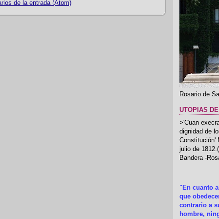
ios de la entrada (Atom)
Rosario de Sa
UTOPIAS DE
>'Cuan execrab
dignidad de l
Constitución'
julio de 1812
Bandera -Rosa
"En cuanto 
que obedecer
contrario a 
hombre, ning