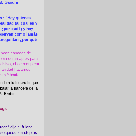
M. Gandhi
 : “Hay quienes
ealidad tal cual es y
 ¿por qué?; y hay
observan como jamás
 preguntan ¿por qué
s sean capaces de
topía serán aptos para
cisivo, el de recuperar
manidad hayamos
esto Sábato
edo a la locura lo que
bajar la bandera de la
A. Breton
logs
er / dijo el fulano
se quedó sin utopías