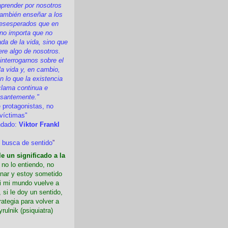
prender por nosotros
ambién enseñar a los
esesperados que en
 no importa que no
a de la vida, sino que
ere algo de nosotros.
nterrogarnos sobre el
la vida y, en cambio,
 lo que la existencia
clama continua e
esantemente."
 protagonistas, no
víctimas"
ndado:
Viktor Frankl
 busca de sentido
”
e un significado a la
i no lo entiendo, no
nar y estoy sometido
Si mi mundo vuelve a
 si le doy un sentido,
rategia para volver a
yrulnik (psiquiatra)