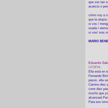
que sos tan s
acaricio o pen
cómo voy a cre
que la utopía 
si vos / meng
osada / etern
si vos/ sois m
MARIO BENE
Eduardo Gal
UTOPIA:
Ella está en e
Fernando Birr
pasos, ella s
Camino diez p
corre diez pa
mucho que yo
alcanzaré.Par
Para eso sirv