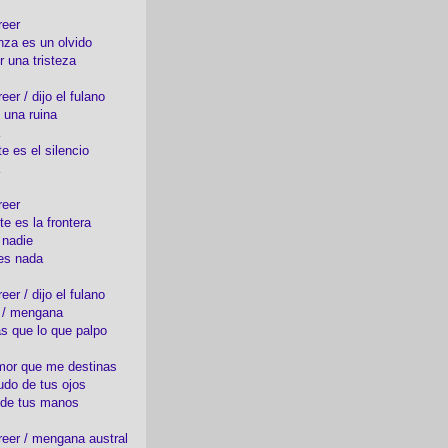
reer
nza es un olvido
r una tristeza
er / dijo el fulano
 una ruina
e es el silencio
reer
te es la frontera
 nadie
es nada
er / dijo el fulano
o / mengana
s que lo que palpo
mor que me destinas
udo de tus ojos
 de tus manos
eer / mengana austral