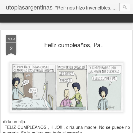
utopiasargentinas
"Reír nos hizo invencibles. No como los que siempre ganan, sino como aquellos que no se rinden”. Frida Kahlo
MAR
Feliz cumpleaños, Pa..
2
diría un hijo.
-FELIZ CUMPLEAÑOS , HIJO!!!, diría una madre. No se puede no
quererlo. Se lo quiere con todo el corazón.