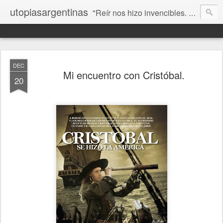
utopiasargentinas
"Reír nos hizo invencibles. No como los que siempre ganan, sino como aquellos que no se rinden”. Frida Kahlo
DEC
Mi encuentro con Cristóbal.
20