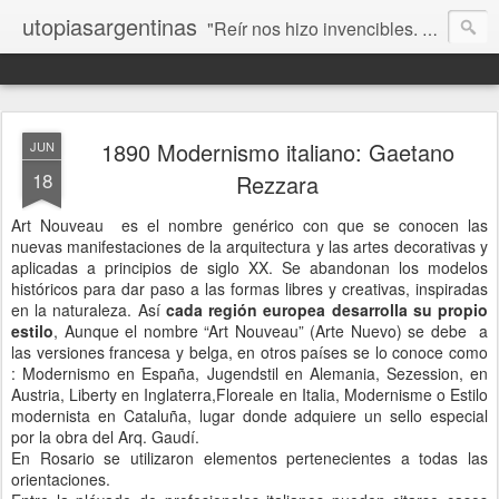
utopiasargentinas
"Reír nos hizo invencibles. No como los que siempre ganan, sino como aquellos que no se rinden”. Frida Kahlo
1890 Modernismo italiano: Gaetano
JUN
18
Rezzara
Art Nouveau es el nombre genérico con que se conocen las
nuevas manifestaciones de la arquitectura y las artes decorativas y
aplicadas a principios de siglo XX. Se abandonan los modelos
históricos para dar paso a las formas libres y creativas, inspiradas
en la naturaleza. Así
cada región europea desarrolla su propio
estilo
, Aunque el nombre “Art Nouveau” (Arte Nuevo) se debe a
las versiones francesa y belga, en otros países se lo conoce como
: Modernismo en España, Jugendstil en Alemania, Sezession, en
Austria, Liberty en Inglaterra,Floreale en Italia, Modernisme o Estilo
modernista en Cataluña, lugar donde adquiere un sello especial
por la obra del Arq. Gaudí.
En Rosario se utilizaron elementos pertenecientes a todas las
orientaciones.