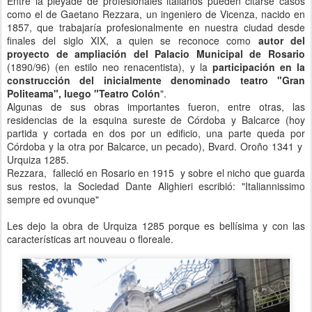
Entre la pléyade de profesionales italianos pueden citarse casos
como el de Gaetano Rezzara, un ingeniero de Vicenza, nacido en
1857, que trabajaría profesionalmente en nuestra ciudad desde
finales del siglo XIX, a quien se reconoce como
autor del
proyecto de ampliación del Palacio Municipal de Rosario
(1890/96) (en estilo neo renacentista), y la
participación en la
construcción del inicialmente denominado teatro "Gran
Politeama", luego "Teatro Colón
".
Algunas de sus obras importantes fueron, entre otras, las
residencias de la esquina sureste de Córdoba y Balcarce (hoy
partida y cortada en dos por un edificio, una parte queda por
Córdoba y la otra por Balcarce, un pecado), Bvard. Oroño 1341 y
Urquiza 1285.
Rezzara, falleció en Rosario en 1915 y sobre el nicho que guarda
sus restos, la Sociedad Dante Alighieri escribió: "Italiannissimo
sempre ed ovunque"
Les dejo la obra de Urquiza 1285 porque es bellísima y con las
características art nouveau o floreale.