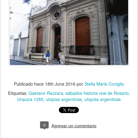
Publicado hace
18th June 2016
por
Stella Maris Coniglio
Etiquetas:
Gaetano Rezzara
sábados historia real de Rosario
Urquiza 1285
utopias argentinas
utopías argentinas
0
Agregar un comentario