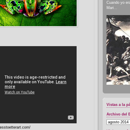
Cuando yo era 
Mari...
Vistas a la p
Archivo del 
esstoetterart.com/