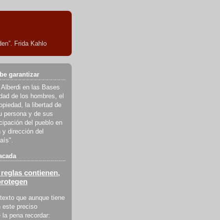
en”. Frida Kahlo
be garantizar
 Alberdi en las Bases
ldad de los hombres, el
piedad, la libertad de
u persona y de sus
icipación del pueblo en
 y dirección del
aís".
acada
reglas contienen,
protegen
texto que aunque tiene
 este preciso
la pena recordar: