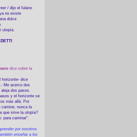
er / dijo el fulano
ya no existe
ana dulce
a
i utopía.
DETTI
eano
dice sobre la
l horizonte- dice
i.- Me acerco dos
e aleja dos pasos.
asos y el horizonte se
sos más allá. Por
 camine, nunca la
a que sirve la utopía?
e: para caminar".
prender por nosotros
ambién enseñar a los