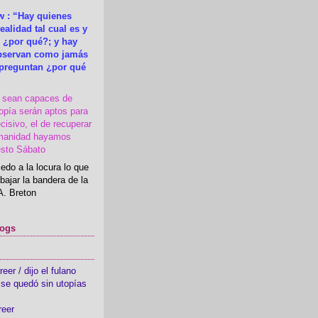
 : “Hay quienes
ealidad tal cual es y
 ¿por qué?; y hay
observan como jamás
 preguntan ¿por qué
s sean capaces de
topía serán aptos para
cisivo, el de recuperar
manidad hayamos
esto Sábato
edo a la locura lo que
bajar la bandera de la
A. Breton
logs
er / dijo el fulano
se quedó sin utopías
reer