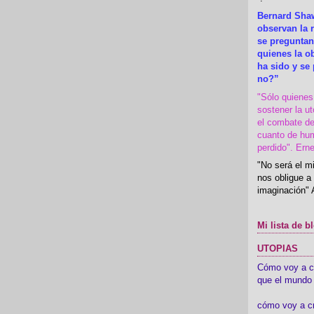
Bernard Shaw
observan la r
se preguntan
quienes la 
ha sido y se
no?”
"Sólo quiene
sostener la u
el combate de
cuanto de hu
perdido". Ern
"No será el mi
nos obligue a 
imaginación" 
Mi lista de b
UTOPIAS
Cómo voy a cre
que el mundo 
cómo voy a c