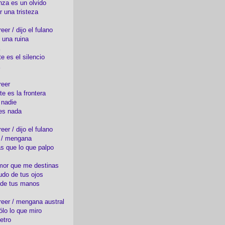
nza es un olvido
r una tristeza
er / dijo el fulano
 una ruina
e es el silencio
reer
te es la frontera
 nadie
es nada
er / dijo el fulano
o / mengana
s que lo que palpo
mor que me destinas
udo de tus ojos
 de tus manos
eer / mengana austral
ólo lo que miro
etro