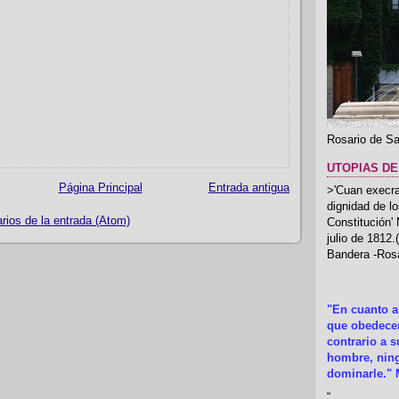
Rosario de Sa
UTOPIAS DE
Página Principal
Entrada antigua
>'Cuan execrab
dignidad de l
ios de la entrada (Atom)
Constitución'
julio de 1812
Bandera -Rosa
"En cuanto 
que obedecer
contrario a 
hombre, ning
dominarle." 
“
.