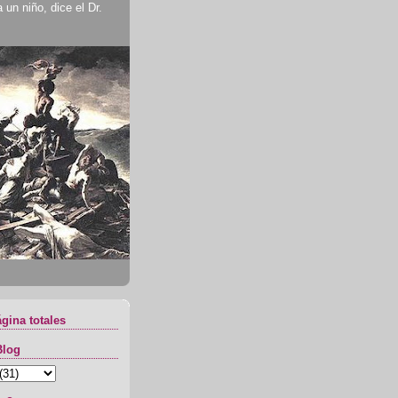
un niño, dice el Dr.
ágina totales
Blog