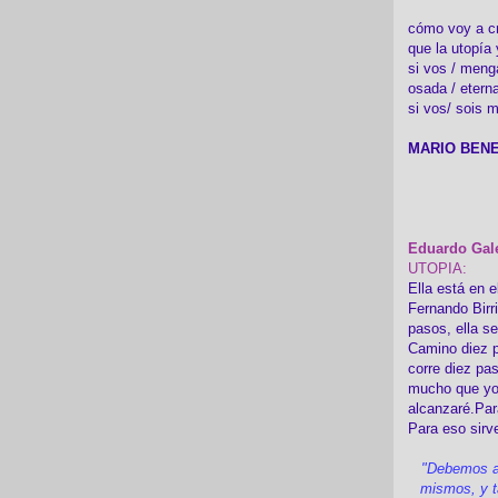
cómo voy a cre
que la utopía 
si vos / meng
osada / etern
si vos/ sois m
MARIO BENE
Eduardo Gal
UTOPIA:
Ella está en e
Fernando Birr
pasos, ella s
Camino diez p
corre diez pa
mucho que yo
alcanzaré.Par
Para eso sirv
"Debemos a
mismos, y t