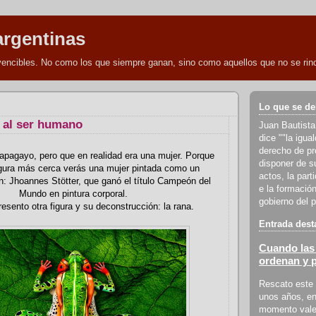
argentinas
nvencibles. No como los que siempre ganan, sino como aquellos que no se rind
Lo que se de
 al ser humano
Juan Bautista
dice ""la igua
derecho de pro
apagayo, pero que en realidad era una mujer. Porque
disponer de s
figura más cerca verás una mujer pintada como un
actos, la part
: Jhoannes Stötter, que ganó el título Campeón del
e la formación
Mundo en pintura corporal.
gobierno del p
resento otra figura y su deconstrucción: la rana.
Entrada dest
Cuando las 
ordenan y 
Rescato este 
unos años, en
momento vale 