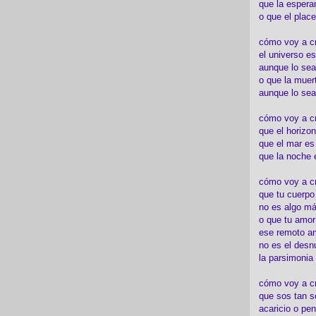
que la espera
o que el place
cómo voy a cre
el universo es
aunque lo sea
o que la muert
aunque lo sea
cómo voy a c
que el horizon
que el mar es
que la noche 
cómo voy a cre
que tu cuerp
no es algo má
o que tu amor
ese remoto a
no es el desn
la parsimonia
cómo voy a cr
que sos tan s
acaricio o pen