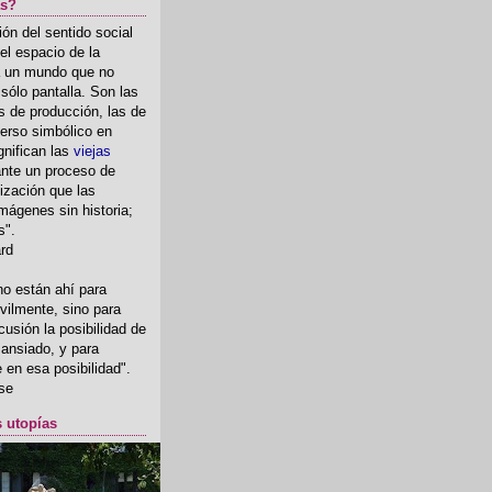
as?
ón del sentido social
el espacio de la
ia un mundo que no
, sólo pantalla. Son las
 de producción, las de
erso simbólico en
gnifican las
viejas
nte un proceso de
ización que las
mágenes sin historia;
s".
ard
o están ahí para
rvilmente, sino para
usión la posibilidad de
o ansiado, y para
fe en esa posibilidad".
se
s utopías