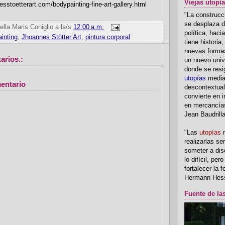
Viejas utopí
esstoetterart.com/bodypainting-fine-art-gallery.html
"La construcci
se desplaza d
ella Maris Coniglio
a la/s
12:00 a.m.
política, hac
inting
,
Jhoannes Stötter Art
,
pintura corporal
tiene historia
nuevas formas
arios.:
un nuevo univ
donde se resi
utopías
media
entario
descontextual
convierte en i
en mercancía
Jean Baudrill
"Las
utopías
n
realizarlas se
someter a disc
lo difícil, per
fortalecer la 
Hermann Hes
Fuente de la