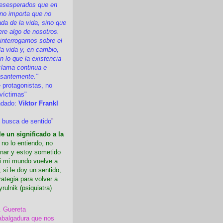
esesperados que en
 no importa que no
a de la vida, sino que
ere algo de nosotros.
nterrogarnos sobre el
la vida y, en cambio,
 lo que la existencia
clama continua e
esantemente."
 protagonistas, no
víctimas"
ndado:
Viktor Frankl
 busca de sentido
”
e un significado a la
i no lo entiendo, no
nar y estoy sometido
Si mi mundo vuelve a
 si le doy un sentido,
rategia para volver a
yrulnik (psiquiatra)
. Guereta
abalgadura que nos