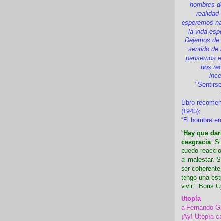
hombres d
realidad
esperemos nad
la vida esp
Dejemos de i
sentido de 
pensemos en
nos re
inc
"Sentirse
Libro recome
(1945):
“El hombre en
"
Hay que darl
desgracia
. S
puedo reaccio
al malestar. 
ser coherente,
tengo una est
vivir." Boris C
Utopía
a Fernando G
¡Ay! Utopía c