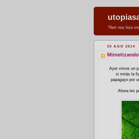
utopias
"Reír nos hizo i
30 AGO 2014
Mimetizando
Ayer vimos un p
si mirás la 
papagayo por un
Ahora les p