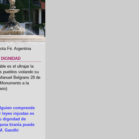
nta Fé. Argentina
 DIGNIDAD
le es el ultrajar la
os pueblos violando su
 Manuel Belgrano 28 de
.(Monumento a la
rio)
alguien comprende
 leyes injustas es
su dignidad de
una tiranía puede
M. Gandhi