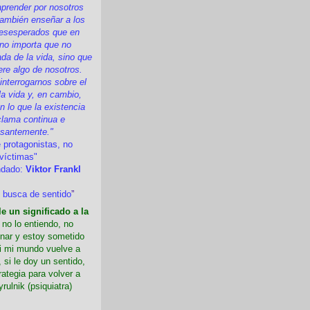
prender por nosotros
ambién enseñar a los
esesperados que en
 no importa que no
a de la vida, sino que
ere algo de nosotros.
nterrogarnos sobre el
la vida y, en cambio,
 lo que la existencia
clama continua e
esantemente."
 protagonistas, no
víctimas"
ndado:
Viktor Frankl
 busca de sentido
”
e un significado a la
i no lo entiendo, no
nar y estoy sometido
Si mi mundo vuelve a
 si le doy un sentido,
rategia para volver a
yrulnik (psiquiatra)