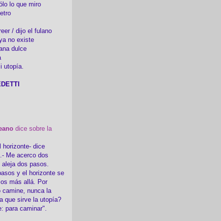
ólo lo que miro
etro
er / dijo el fulano
ya no existe
ana dulce
a
i utopía.
DETTI
eano
dice sobre la
l horizonte- dice
i.- Me acerco dos
e aleja dos pasos.
asos y el horizonte se
sos más allá. Por
 camine, nunca la
a que sirve la utopía?
e: para caminar".