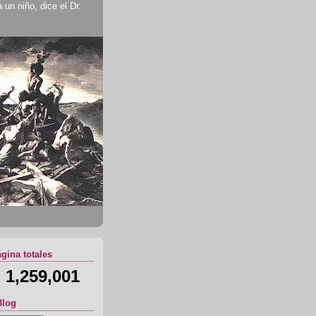
un niño, dice el Dr.
ágina totales
1,259,001
Blog