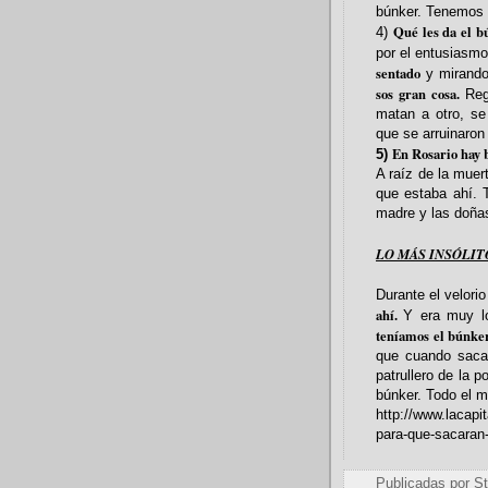
búnker. Tenemos
Qué les da el b
4)
por el entusiasm
sentado
y mirando
sos gran cosa.
Rege
matan a otro, se
que se arruinaron 
En Rosario hay 
5)
A raíz de la mue
que estaba ahí. 
madre y las doña
LO MÁS INSÓLIT
Durante el velor
ahí.
Y era muy 
teníamos el búnker
que cuando saca
patrullero de la 
búnker. Todo el 
http://www.lacapi
para-que-sacaran
Publicadas por
St