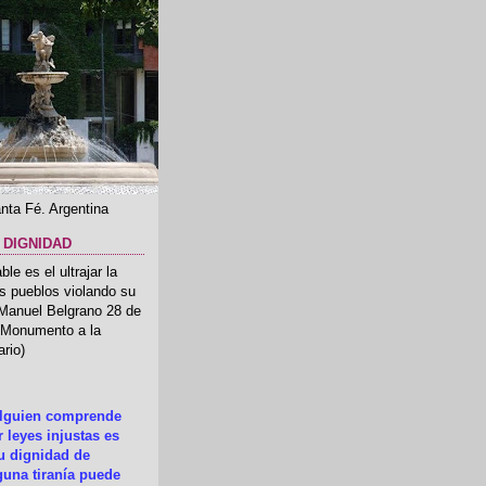
nta Fé. Argentina
 DIGNIDAD
le es el ultrajar la
os pueblos violando su
 Manuel Belgrano 28 de
.(Monumento a la
rio)
alguien comprende
 leyes injustas es
su dignidad de
una tiranía puede