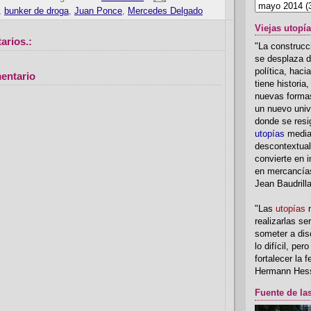
,
bunker de droga
,
Juan Ponce
,
Mercedes Delgado
Viejas utopí
arios.:
"La construcci
se desplaza d
política, hac
entario
tiene historia
nuevas formas
un nuevo univ
donde se resi
utopías
media
descontextual
convierte en i
en mercancía
Jean Baudrill
"Las
utopías
n
realizarlas se
someter a disc
lo difícil, per
fortalecer la 
Hermann Hes
Fuente de la