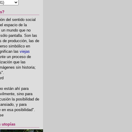
as?
ón del sentido social
el espacio de la
ia un mundo que no
, sólo pantalla. Son las
 de producción, las de
erso simbólico en
gnifican las
viejas
nte un proceso de
ización que las
mágenes sin historia;
s".
ard
o están ahí para
rvilmente, sino para
usión la posibilidad de
o ansiado, y para
fe en esa posibilidad".
se
s utopías