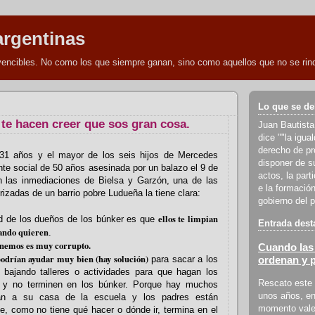
argentinas
nvencibles. No como los que siempre ganan, sino como aquellos que no se rind
Lo que se de
 te hacen creer que sos gran cosa.
Juan Bautista
dice ""la igua
derecho de pro
31 años y el mayor de los seis hijos de Mercedes
disponer de s
ante social de 50 años asesinada por un balazo el 9 de
actos, la part
 las inmediaciones de Bielsa y Garzón, una de las
e la formación
zadas de un barrio pobre Ludueña la tiene clara:
gobierno del p
ellos te limpian
dad de los dueños de los búnker es que
Entrada dest
ando quieren
.
enemos es muy corrupto.
Cuando las 
odrían ayudar muy bien (hay solución)
ordenan y 
para sacar a los
e bajando talleres o actividades para que hagan los
Rescato este 
io y no terminen en los búnker. Porque hay muchos
unos años, en
gan a su casa de la escuela y los padres están
momento vale 
be, como no tiene qué hacer o dónde ir, termina en el