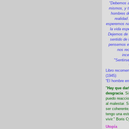
"Debemos a
mismos, y t
hombres d
realidad
esperemos nad
la vida esp
Dejemos de i
sentido de 
pensemos en
nos re
inc
"Sentirse
Libro recome
(1945):
“El hombre en
"
Hay que darl
desgracia
. S
puedo reaccio
al malestar. 
ser coherente,
tengo una est
vivir." Boris C
Utopía