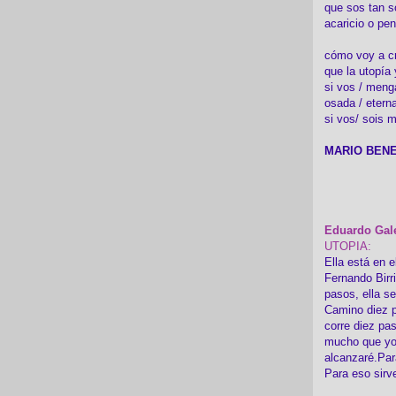
que sos tan s
acaricio o pen
cómo voy a cre
que la utopía 
si vos / meng
osada / etern
si vos/ sois m
MARIO BENE
Eduardo Gal
UTOPIA:
Ella está en e
Fernando Birr
pasos, ella s
Camino diez p
corre diez pa
mucho que yo
alcanzaré.Par
Para eso sirv