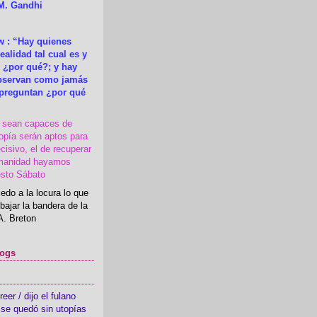
M. Gandhi
 : “Hay quienes
ealidad tal cual es y
 ¿por qué?; y hay
observan como jamás
 preguntan ¿por qué
s sean capaces de
topía serán aptos para
cisivo, el de recuperar
manidad hayamos
esto Sábato
edo a la locura lo que
bajar la bandera de la
A. Breton
logs
er / dijo el fulano
se quedó sin utopías