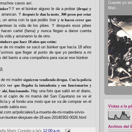
Cuando yo era 
 muchos casos así.
Mari...
únker
droga)
?:Y en el búnker alguno le da a probar (
y
después le dan la moto
300 pesos por estar
o arrancan. Y
,
te hacen creer que
, un arma con la que podés tirar y
ntean la vida de los pibes. Y después esos pibes
 hacen cartel (fama) y nunca llegan a darse cuenta
la vida y arruinaron la de otro.
búnkers que hace 18 años que están
:
rte de mi madre se sacó un búnker que hacía 18 años
Tuvimos que llegar al punto de que yo perdiera a mi
s del barrio a una compañera para sacar ese búnker.
O:
siguieron vendiendo drogas. Con la policía
io de mi madre
ver que llegaba la intendenta y sus funcionarios y
loco
 ahí, funcionando.
Hay una foto que salió en el diario,
n el cajón de mi mamá del San Cayetano se ve el
policía y al fondo una moto que se va de comprar en el
Vistas a la p
mundo sabía eso.
tal.com.ar/policiales/La-muerte-de-mi-madre-sirvio-
-un-bunker-despues-de-18-aos-20140302-0026.html
Archivo del 
ella Maris Coniglio
a la/s
12:00 a.m.