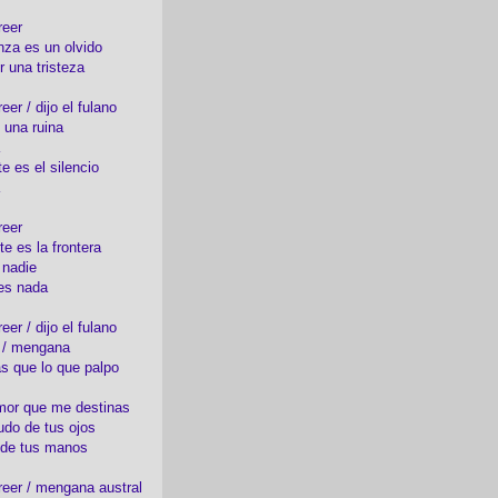
reer
nza es un olvido
r una tristeza
er / dijo el fulano
 una ruina
e es el silencio
reer
te es la frontera
 nadie
es nada
er / dijo el fulano
o / mengana
s que lo que palpo
mor que me destinas
udo de tus ojos
 de tus manos
eer / mengana austral