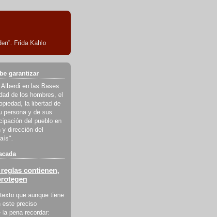
en”. Frida Kahlo
be garantizar
 Alberdi en las Bases
ldad de los hombres, el
piedad, la libertad de
u persona y de sus
icipación del pueblo en
 y dirección del
aís".
acada
reglas contienen,
protegen
texto que aunque tiene
 este preciso
la pena recordar: