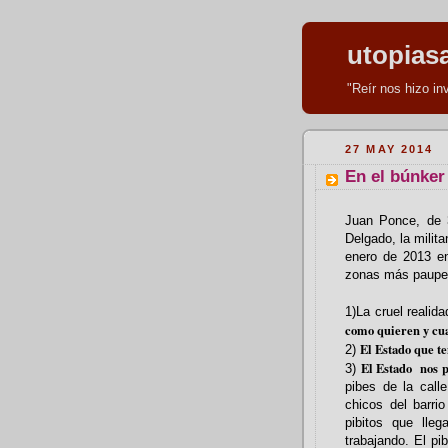
utopias
"Reír nos hizo i
27 MAY 2014
En el búnker
Juan Ponce, de 
Delgado, la milit
enero de 2013 en
zonas más pauperi
1)La cruel reali
como quieren y cu
El Estado que t
2)
El Estado nos p
3)
pibes de la call
chicos del barr
pibitos que lle
trabajando. El pi