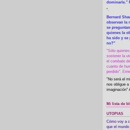
dominarle." 
“
.
Bernard Shaw
observan la r
se preguntan
quienes la 
ha sido y se
no?”
"Sólo quiene
sostener la u
el combate de
cuanto de hu
perdido". Ern
"No será el mi
nos obligue a 
imaginación" 
Mi lista de b
UTOPIAS
Cómo voy a cre
que el mundo 