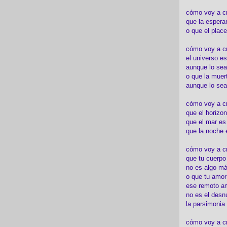
cómo voy a c
que la espera
o que el place
cómo voy a cre
el universo es
aunque lo sea
o que la muert
aunque lo sea
cómo voy a c
que el horizon
que el mar es
que la noche 
cómo voy a cre
que tu cuerp
no es algo má
o que tu amor
ese remoto a
no es el desn
la parsimonia
cómo voy a cr