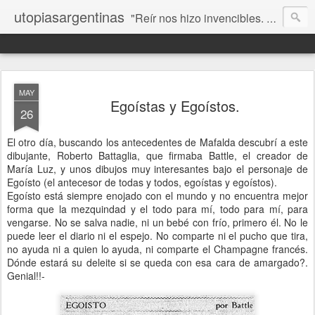
utopiasargentinas
"Reír nos hizo invencibles. No como los que siempre ganan, sino como aquellos que no se rinden”. Frida Kahlo
MAY
Egoístas y Egoístos.
26
El otro día, buscando los antecedentes de Mafalda descubrí a este
dibujante, Roberto Battaglia, que firmaba Battle, el creador de
María Luz, y unos dibujos muy interesantes bajo el personaje de
Egoísto (el antecesor de todas y todos, egoístas y egoístos).
Egoísto está siempre enojado con el mundo y no encuentra mejor
forma que la mezquindad y el todo para mí, todo para mí, para
vengarse. No se salva nadie, ni un bebé con frío, primero él. No le
puede leer el diario ni el espejo. No comparte ni el pucho que tira,
no ayuda ni a quien lo ayuda, ni comparte el Champagne francés.
Dónde estará su deleite si se queda con esa cara de amargado?.
Genial!!-