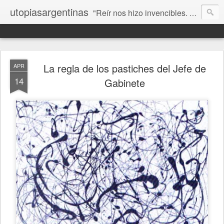
utopiasargentinas
"Reír nos hizo invencibles. No como los que siempre ganan, sino como aquellos que no se rinden”. Frida Kahlo
La regla de los pastiches del Jefe de
APR
14
Gabinete