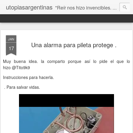
utopiasargentinas
"Reír nos hizo invencibles. No como los que siempre ganan, sino como aquellos que no se rinden”. Frida Kahlo
JAN
Una alarma para pileta protege .
17
Muy buena idea. la comparto porque así lo pide el que lo
hizo
@Tito9k9
Instrucciones para hacerla.
. Para salvar vidas.