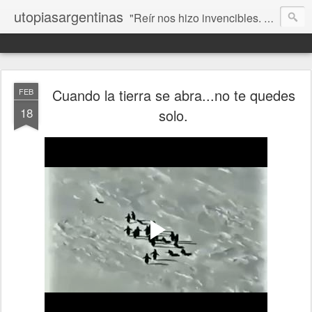
utopiasargentinas
"Reír nos hizo invencibles. No como los que siempre ganan, sino como aquellos que no se rinden”. Frida Kahlo
Cuando la tierra se abra...no te quedes
FEB
18
solo.