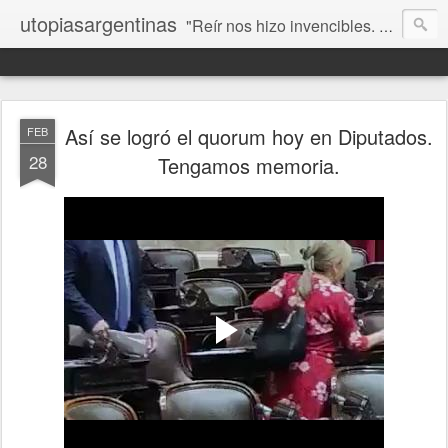
utopiasargentinas
"Reír nos hizo invencibles. No como los que siempre ganan, sino como aquellos que no se rinden”. Frida Kahlo
Así se logró el quorum hoy en Diputados.
FEB
28
Tengamos memoria.