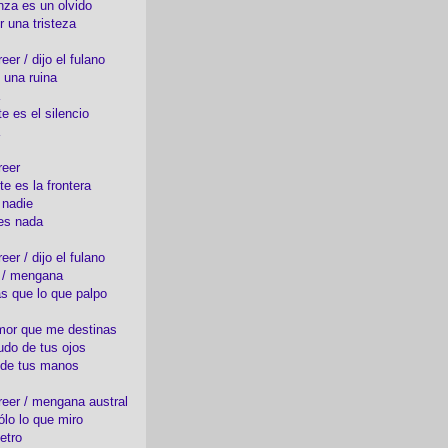
nza es un olvido
r una tristeza
er / dijo el fulano
 una ruina
e es el silencio
reer
te es la frontera
 nadie
es nada
er / dijo el fulano
o / mengana
s que lo que palpo
mor que me destinas
udo de tus ojos
 de tus manos
eer / mengana austral
ólo lo que miro
etro