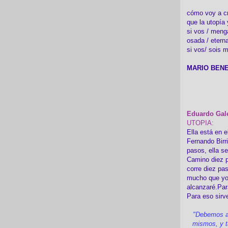
cómo voy a cre
que la utopía 
si vos / meng
osada / etern
si vos/ sois m
MARIO BENE
Eduardo Gal
UTOPIA:
Ella está en e
Fernando Birr
pasos, ella s
Camino diez p
corre diez pa
mucho que yo
alcanzaré.Par
Para eso sirv
"Debemos a
mismos, y t