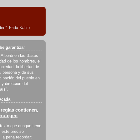
en”. Frida Kahlo
be garantizar
 Alberdi en las Bases
ldad de los hombres, el
piedad, la libertad de
u persona y de sus
icipación del pueblo en
 y dirección del
aís".
acada
reglas contienen,
protegen
texto que aunque tiene
 este preciso
la pena recordar: