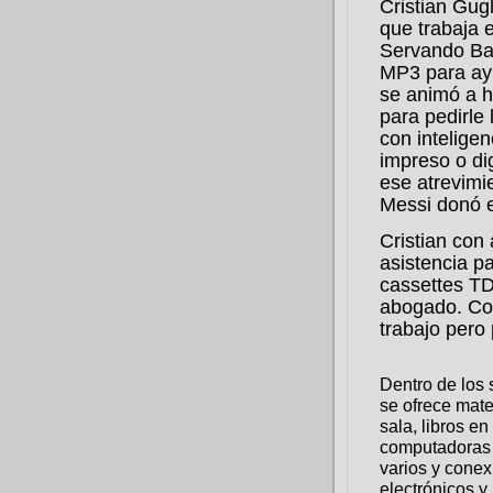
Cristian Gugl
que trabaja 
Servando Bay
MP3 para ayu
se animó a h
para pedirle 
con inteligen
impreso o dig
ese atrevimi
Messi donó e
Cristian con
asistencia p
cassettes TD
abogado. Con
trabajo pero
Dentro de los 
se ofrece mate
sala, libros en
computadoras 
varios y conex
electrónicos y 