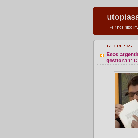
utopias
"Reír nos hizo i
17 JUN 2022
Esos argenti
gestionan: C