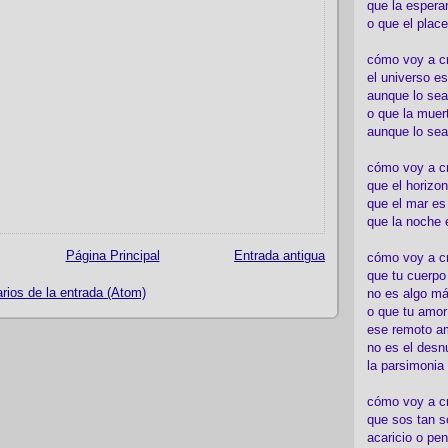
que la espera
o que el place
cómo voy a cre
el universo es
aunque lo sea
o que la muert
aunque lo sea
cómo voy a c
que el horizon
que el mar es
que la noche 
Página Principal
Entrada antigua
cómo voy a cre
que tu cuerp
ios de la entrada (Atom)
no es algo má
o que tu amor
ese remoto a
no es el desn
la parsimonia
cómo voy a cr
que sos tan s
acaricio o pen