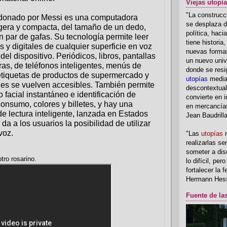
Viejas utopí
"La construcci
o donado por Messi es una computadora
se desplaza d
igera y compacta, del tamaño de un dedo,
política, hac
 par de gafas. Su tecnología permite leer
tiene historia
s y digitales de cualquier superficie en voz
nuevas formas
 del dispositivo. Periódicos, libros, pantallas
un nuevo univ
s, de teléfonos inteligentes, menús de
donde se resi
etiquetas de productos de supermercado y
utopías
media
lles se vuelven accesibles. También permite
descontextual
 facial instantáneo e identificación de
convierte en i
onsumo, colores y billetes, y hay una
en mercancía
 de lectura inteligente, lanzada en Estados
Jean Baudrill
da a los usuarios la posibilidad de utilizar
voz.
"Las
utopías
n
realizarlas se
someter a disc
otro rosarino.
lo difícil, per
fortalecer la 
Hermann Hes
Fuente de la