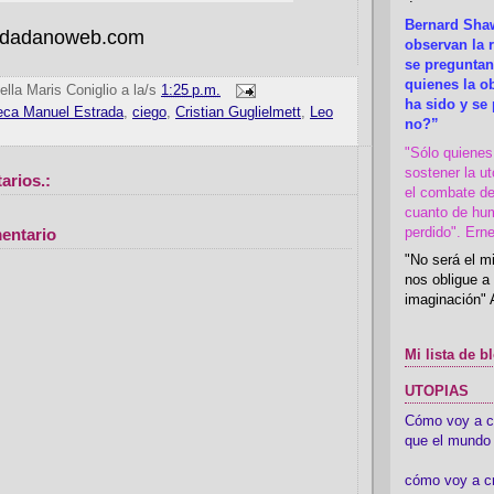
Bernard Shaw
iudadanoweb.com
observan la r
se preguntan
quienes la 
ella Maris Coniglio
a la/s
1:25 p.m.
ha sido y se
teca Manuel Estrada
,
ciego
,
Cristian Guglielmett
,
Leo
no?”
"Sólo quiene
sostener la u
arios.:
el combate de
cuanto de hu
perdido". Ern
entario
"No será el mi
nos obligue a 
imaginación" 
Mi lista de b
UTOPIAS
Cómo voy a cre
que el mundo 
cómo voy a c