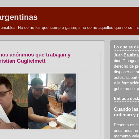
argentinas
nvencibles. No como los que siempre ganan, sino como aquellos que no se rind
Lo que se de
nos anónimos que trabajan y
Juan Bautista
ristian Guglielmett
dice ""la igua
derecho de pro
disponer de s
actos, la part
e la formación
gobierno del p
Entrada dest
Cuando las 
ordenan y 
Rescato este 
unos años, en
momento vale 