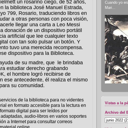
ielmett un rosarino ciego, de 52 años,
Cuando yo era 
en la biblioteca José Manuel Estrada,
Mari...
o 799, Rosario, traduciendo libros en
dar a otras personas con poca visión,
acerle llegar una carta a Leo Messi
la donación de un dispositivo portátil
cia artificial que lee cualquier texto
ital con tan solo pulsar un botón. Y
ento tuvo una merecida recompensa.
se dispositivo para la Biblioteca.
 ayuda de su madre, que le brindaba
ara estudiar derecho grabando
K, el hombre logró recibirse de
 ese antecedente, él realiza el mismo
 para su comunidad.
servicios de la biblioteca para no videntes
Vistas a la p
rial en formato accesible para la lectura en
 formato digital para ser leídos por
Archivo del 
adaptadas, audio-libros en varios soportes
ión a Internet para consultar correos
material online.