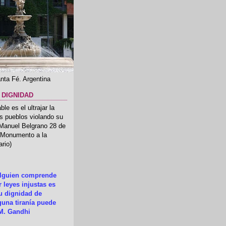
nta Fé. Argentina
 DIGNIDAD
le es el ultrajar la
os pueblos violando su
 Manuel Belgrano 28 de
.(Monumento a la
rio)
alguien comprende
 leyes injustas es
su dignidad de
una tiranía puede
M. Gandhi