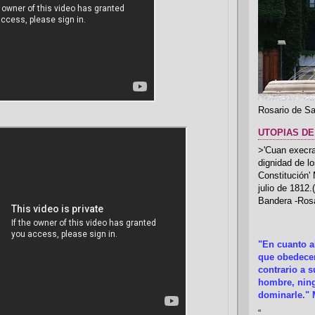
Rosario de Sa
UTOPIAS DE
>'Cuan execrab
dignidad de l
Constitución'
julio de 1812
Bandera -Rosa
"En cuanto 
que obedecer
contrario a 
hombre, ning
dominarle." 
“
.