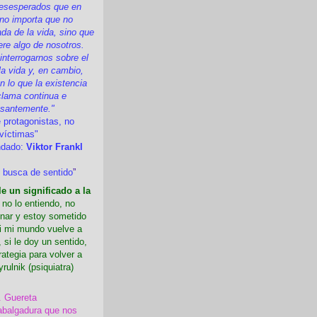
esesperados que en
 no importa que no
a de la vida, sino que
ere algo de nosotros.
nterrogarnos sobre el
la vida y, en cambio,
 lo que la existencia
clama continua e
esantemente."
 protagonistas, no
víctimas"
ndado:
Viktor Frankl
 busca de sentido
”
e un significado a la
i no lo entiendo, no
nar y estoy sometido
Si mi mundo vuelve a
 si le doy un sentido,
rategia para volver a
yrulnik (psiquiatra)
. Guereta
abalgadura que nos