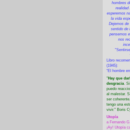
hombres d
realidad
esperemos nad
la vida esp
Dejemos de i
sentido de 
pensemos en
nos re
inc
"Sentirse
Libro recome
(1945):
“El hombre en
"
Hay que darl
desgracia
. S
puedo reaccio
al malestar. 
ser coherente,
tengo una est
vivir." Boris C
Utopía
a Fernando G
¡Ay! Utopía c