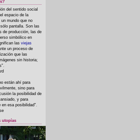
as?
ón del sentido social
el espacio de la
ia un mundo que no
, sólo pantalla. Son las
 de producción, las de
erso simbólico en
gnifican las
viejas
nte un proceso de
ización que las
mágenes sin historia;
s".
ard
o están ahí para
rvilmente, sino para
usión la posibilidad de
o ansiado, y para
fe en esa posibilidad".
se
s utopías