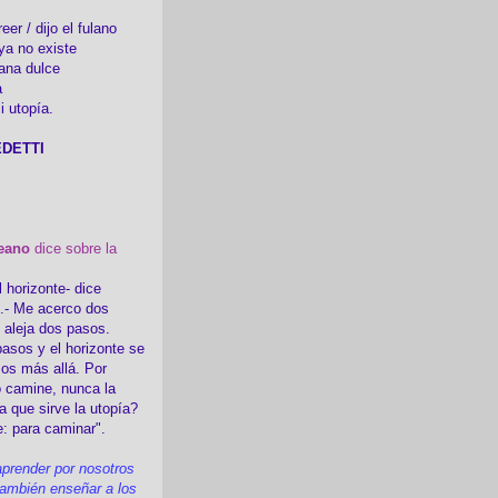
er / dijo el fulano
ya no existe
ana dulce
a
i utopía.
DETTI
eano
dice sobre la
l horizonte- dice
i.- Me acerco dos
e aleja dos pasos.
asos y el horizonte se
sos más allá. Por
 camine, nunca la
a que sirve la utopía?
e: para caminar".
prender por nosotros
ambién enseñar a los