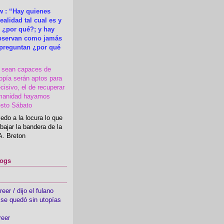
 : “Hay quienes
ealidad tal cual es y
 ¿por qué?; y hay
observan como jamás
 preguntan ¿por qué
s sean capaces de
topía serán aptos para
cisivo, el de recuperar
manidad hayamos
esto Sábato
edo a la locura lo que
bajar la bandera de la
A. Breton
logs
er / dijo el fulano
se quedó sin utopías
reer