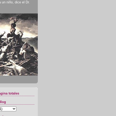
un niño, dice el Dr.
ágina totales
Blog