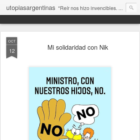
utopiasargentinas
"Reír nos hizo invencibles. No como los que siempre ganan, sino como aquellos que no se rinden”. Frida Kahlo
OCT
Mi solidaridad con Nik
12