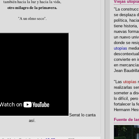
también hacia la luz y hacia la vida,
Viejas utopí
otro milagro de la primavera
.
"La construcci
se desplaza d
"A un olmo seco".
política, hac
tiene historia
nuevas formas
un nuevo univ
donde se resi
utopías
media
descontextual
convierte en i
en mercancía
Jean Baudrill
"Las
utopías
n
realizarlas se
someter a disc
lo difícil, per
fortalecer la 
Hermann Hes
Serrat lo canta
Fuente de la
así.