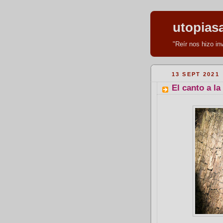
utopias
"Reír nos hizo i
13 SEPT 2021
El canto a l