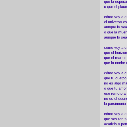
que la espera
o que el place
cómo voy a cre
el universo es
aunque lo sea
o que la muert
aunque lo sea
cómo voy a c
que el horizon
que el mar es
que la noche 
cómo voy a cre
que tu cuerp
no es algo má
o que tu amor
ese remoto a
no es el desn
la parsimonia
cómo voy a cr
que sos tan s
acaricio o pen