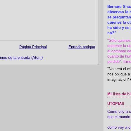
Bernard Shaw
observan la r
se preguntan
quienes la 
ha sido y se
no?”
"Sólo quiene
sostener la u
Página Principal
Entrada antigua
el combate de
cuanto de hu
ios de la entrada (Atom)
perdido". Ern
"No será el mi
nos obligue a 
imaginación" 
Mi lista de b
UTOPIAS
Cómo voy a cre
que el mundo 
cómo voy a c