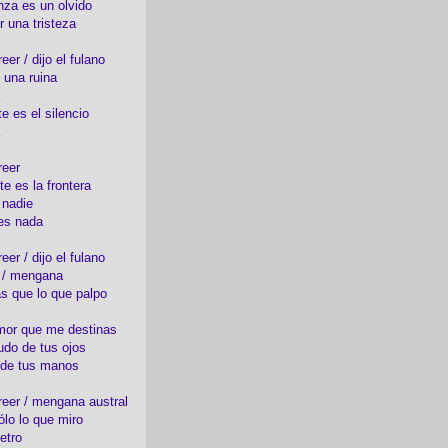
nza es un olvido
r una tristeza
er / dijo el fulano
 una ruina
e es el silencio
reer
te es la frontera
 nadie
es nada
er / dijo el fulano
o / mengana
s que lo que palpo
mor que me destinas
udo de tus ojos
 de tus manos
eer / mengana austral
ólo lo que miro
etro