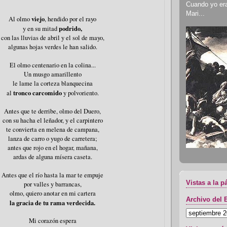
Cuando yo era 
Mari...
viejo
Al olmo
, hendido por el rayo
podrido,
y en su mitad
con las lluvias de abril y el sol de mayo,
algunas hojas verdes le han salido.
El olmo centenario en la colina...
Un musgo amarillento
le lame la corteza blanquecina
tronco carcomido
al
y polvoriento.
Antes que te derribe, olmo del Duero,
con su hacha el leñador, y el carpintero
te convierta en melena de campana,
lanza de carro o yugo de carretera;
antes que rojo en el hogar, mañana,
ardas de alguna mísera caseta.
Antes que el río hasta la mar te empuje
Vistas a la p
por valles y barrancas,
olmo, quiero anotar en mi cartera
Archivo del 
la gracia de tu rama verdecida.
Mi corazón espera