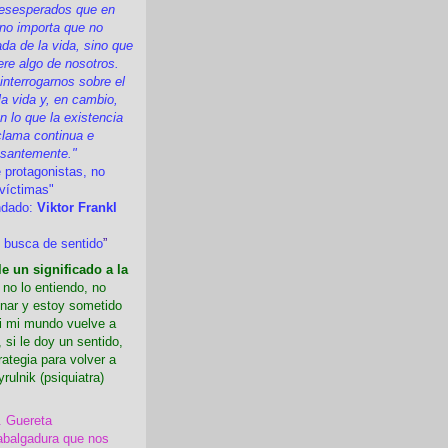
esesperados que en
 no importa que no
a de la vida, sino que
ere algo de nosotros.
nterrogarnos sobre el
la vida y, en cambio,
 lo que la existencia
clama continua e
esantemente."
 protagonistas, no
víctimas"
ndado:
Viktor Frankl
 busca de sentido
”
e un significado a la
i no lo entiendo, no
nar y estoy sometido
Si mi mundo vuelve a
 si le doy un sentido,
rategia para volver a
yrulnik (psiquiatra)
. Guereta
abalgadura que nos