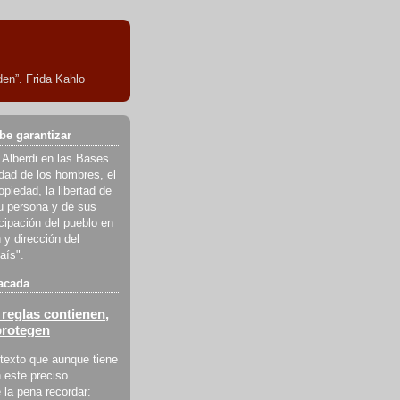
en”. Frida Kahlo
be garantizar
 Alberdi en las Bases
ldad de los hombres, el
piedad, la libertad de
u persona y de sus
icipación del pueblo en
 y dirección del
aís".
acada
reglas contienen,
protegen
texto que aunque tiene
 este preciso
la pena recordar: