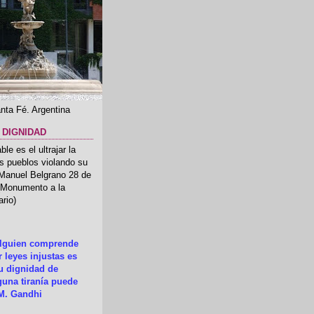
nta Fé. Argentina
 DIGNIDAD
le es el ultrajar la
os pueblos violando su
 Manuel Belgrano 28 de
.(Monumento a la
rio)
alguien comprende
 leyes injustas es
su dignidad de
una tiranía puede
M. Gandhi