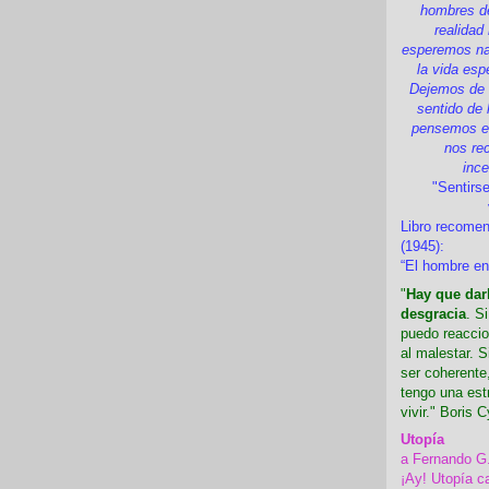
hombres d
realidad
esperemos nad
la vida esp
Dejemos de i
sentido de 
pensemos en
nos re
inc
"Sentirse
Libro recome
(1945):
“El hombre en
"
Hay que darl
desgracia
. S
puedo reaccio
al malestar. 
ser coherente,
tengo una est
vivir." Boris C
Utopía
a Fernando G
¡Ay! Utopía c