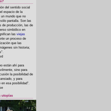
as?
ón del sentido social
el espacio de la
ia un mundo que no
, sólo pantalla. Son las
 de producción, las de
erso simbólico en
gnifican las
viejas
nte un proceso de
ización que las
mágenes sin historia;
s".
ard
o están ahí para
rvilmente, sino para
usión la posibilidad de
o ansiado, y para
fe en esa posibilidad".
se
s utopías