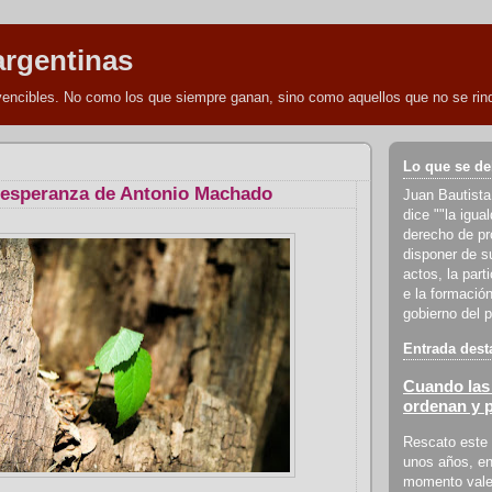
argentinas
nvencibles. No como los que siempre ganan, sino como aquellos que no se rind
Lo que se de
a esperanza de Antonio Machado
Juan Bautista
dice ""la igua
derecho de pro
disponer de s
actos, la part
e la formación
gobierno del p
Entrada dest
Cuando las 
ordenan y 
Rescato este 
unos años, en
momento vale 