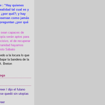
 : “Hay quienes
ealidad tal cual es y
 ¿por qué?; y hay
observan como jamás
 preguntan ¿por qué
s sean capaces de
topía serán aptos para
cisivo, el de recuperar
manidad hayamos
esto Sábato
edo a la locura lo que
bajar la bandera de la
A. Breton
logs
er / dijo el fulano
se quedó sin utopías
reer