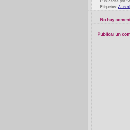
Publicadas por
St
Etiquetas:
A un o
No hay coment
Publicar un com