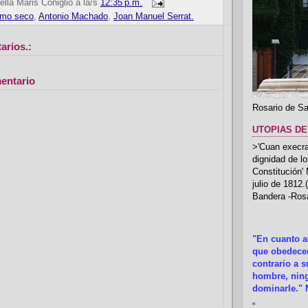
ella Maris Coniglio
a la/s
12:35 p.m.
lmo seco
,
Antonio Machado
,
Joan Manuel Serrat.
arios.:
entario
Rosario de Sa
UTOPIAS DE
>'Cuan execrab
dignidad de l
Constitución'
julio de 1812
Bandera -Rosa
"En cuanto 
que obedecer
contrario a 
hombre, ning
dominarle." 
“
.