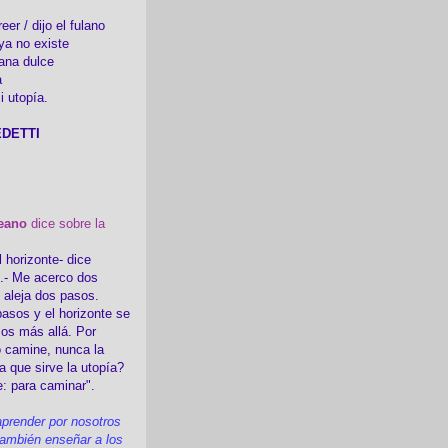
er / dijo el fulano
ya no existe
ana dulce
a
i utopía.
DETTI
eano
dice sobre la
l horizonte- dice
i.- Me acerco dos
e aleja dos pasos.
asos y el horizonte se
sos más allá. Por
 camine, nunca la
a que sirve la utopía?
e: para caminar".
prender por nosotros
ambién enseñar a los