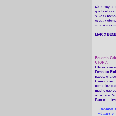
cómo voy a cre
que la utopía 
si vos / meng
osada / etern
si vos/ sois m
MARIO BENE
Eduardo Gal
UTOPIA:
Ella está en e
Fernando Birr
pasos, ella s
Camino diez p
corre diez pa
mucho que yo
alcanzaré.Par
Para eso sirv
"Debemos a
mismos, y t