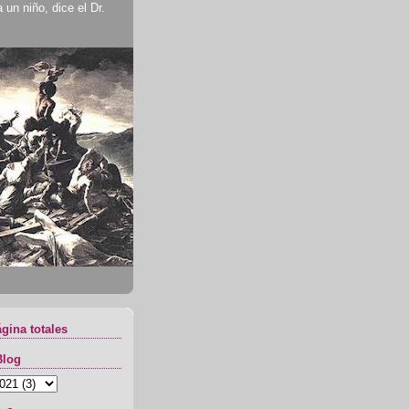
un niño, dice el Dr.
ágina totales
Blog