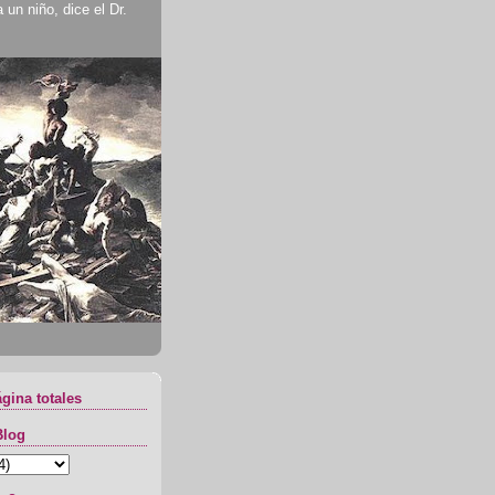
un niño, dice el Dr.
ágina totales
Blog