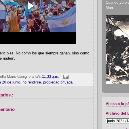
Cuando yo era 
Mari...
nvencibles. No como los que siempre ganan, sino como
e rinden”.
ella Maris Coniglio
a la/s
11:33 a.m.
 20 de junio
,
no rendirse
,
propiedad privada
arios.:
Vistas a la p
entario
Archivo del 