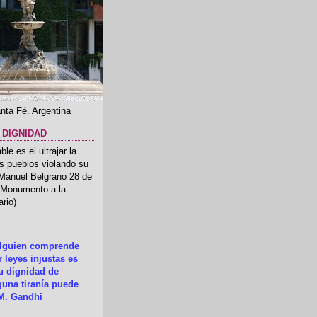
nta Fé. Argentina
 DIGNIDAD
le es el ultrajar la
os pueblos violando su
 Manuel Belgrano 28 de
.(Monumento a la
rio)
alguien comprende
 leyes injustas es
su dignidad de
una tiranía puede
M. Gandhi