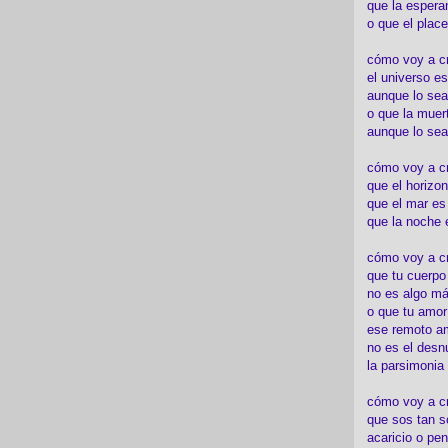
que la espera
o que el place
cómo voy a cre
el universo es
aunque lo sea
o que la muert
aunque lo sea
cómo voy a c
que el horizon
que el mar es
que la noche 
cómo voy a cre
que tu cuerp
no es algo má
o que tu amor
ese remoto a
no es el desn
la parsimonia
cómo voy a cr
que sos tan s
acaricio o pen