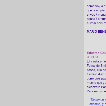
cómo voy a cre
que la utopía 
si vos / meng
osada / etern
si vos/ sois m
MARIO BENE
Eduardo Gal
UTOPIA:
Ella está en e
Fernando Birr
pasos, ella s
Camino diez p
corre diez pa
mucho que yo
alcanzaré.Par
Para eso sirv
"Debemos a
mismos, y t