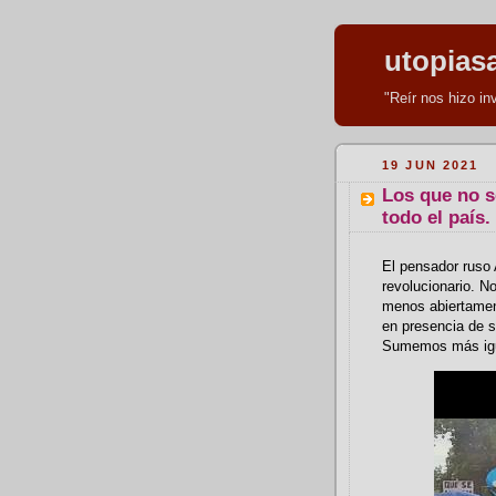
utopias
"Reír nos hizo i
19 JUN 2021
Los que no s
todo el país.
El pensador ruso 
revolucionario. No
menos abiertament
en presencia de 
Sumemos más igua