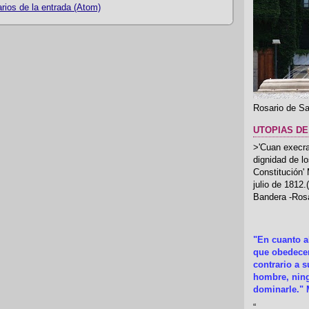
ios de la entrada (Atom)
Rosario de Sa
UTOPIAS DE
>'Cuan execrab
dignidad de l
Constitución'
julio de 1812
Bandera -Rosa
"En cuanto 
que obedecer
contrario a 
hombre, ning
dominarle." 
“
.