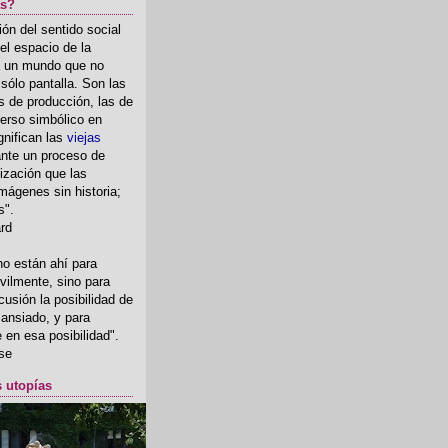
as?
ón del sentido social
el espacio de la
ia un mundo que no
, sólo pantalla. Son las
 de producción, las de
erso simbólico en
gnifican las
viejas
nte un proceso de
ización que las
mágenes sin historia;
s".
ard
o están ahí para
rvilmente, sino para
usión la posibilidad de
o ansiado, y para
fe en esa posibilidad".
se
s utopías