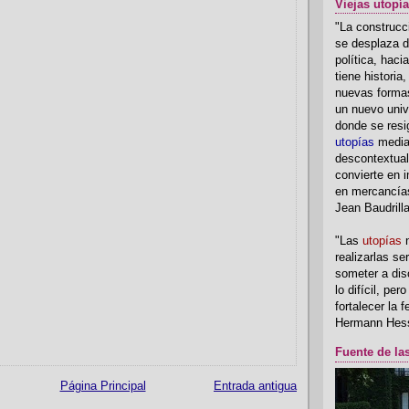
Viejas utopí
"La construcci
se desplaza d
política, hac
tiene historia
nuevas formas
un nuevo univ
donde se resi
utopías
media
descontextual
convierte en i
en mercancía
Jean Baudrill
"Las
utopías
n
realizarlas se
someter a disc
lo difícil, per
fortalecer la 
Hermann Hes
Fuente de la
Página Principal
Entrada antigua