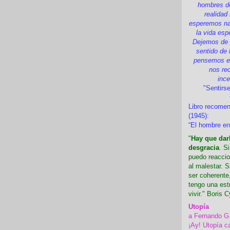
hombres d
realidad
esperemos nad
la vida esp
Dejemos de i
sentido de 
pensemos en
nos re
inc
"Sentirse
Libro recome
(1945):
“El hombre en
"
Hay que darl
desgracia
. S
puedo reaccio
al malestar. 
ser coherente,
tengo una est
vivir." Boris C
Utopía
a Fernando G
¡Ay! Utopía c