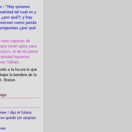
 : “Hay quienes
ealidad tal cual es y
 ¿por qué?; y hay
observan como jamás
 preguntan ¿por qué
s sean capaces de
topía serán aptos para
cisivo, el de recuperar
manidad hayamos
esto Sábato
edo a la locura lo que
bajar la bandera de la
A. Breton
logs
er / dijo el fulano
se quedó sin utopías
reer