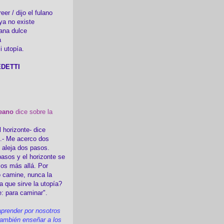
er / dijo el fulano
ya no existe
ana dulce
a
i utopía.
DETTI
eano
dice sobre la
l horizonte- dice
i.- Me acerco dos
e aleja dos pasos.
asos y el horizonte se
sos más allá. Por
 camine, nunca la
a que sirve la utopía?
e: para caminar".
prender por nosotros
ambién enseñar a los