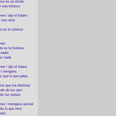
nza es un olvido
r una tristeza
er / dijo el fulano
 una ruina
e es el silencio
reer
te es la frontera
 nadie
es nada
er / dijo el fulano
o / mengana
s que lo que palpo
mor que me destinas
udo de tus ojos
 de tus manos
eer / mengana austral
ólo lo que miro
etro