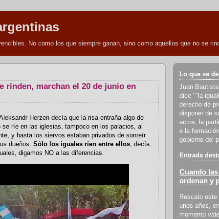
argentinas
nvencibles. No como los que siempre ganan, sino como aquellos que no se rind
Lo que se de
e rinden, marchan el 20 de junio en
Juan Bautista
dice ""la igua
derecho de pro
disponer de s
Aleksandr Herzen decía que la risa entraña algo de
actos, la part
 se ríe en las iglesias, tampoco en los palacios, al
e la formación
e, y hasta los siervos estaban privados de sonreír
gobierno del p
sus dueños.
Sólo los iguales ríen entre ellos
, decía.
les, digamos NO a las diferencias.
Entrada dest
Cuando las 
ordenan y 
Rescato este 
unos años, en
momento vale 