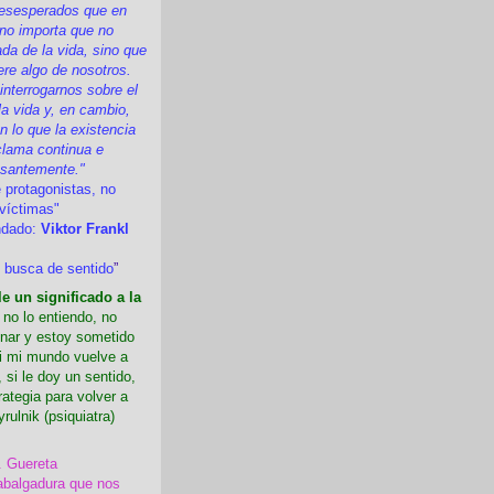
esesperados que en
 no importa que no
a de la vida, sino que
ere algo de nosotros.
nterrogarnos sobre el
la vida y, en cambio,
 lo que la existencia
clama continua e
esantemente."
 protagonistas, no
víctimas"
ndado:
Viktor Frankl
 busca de sentido
”
e un significado a la
i no lo entiendo, no
nar y estoy sometido
Si mi mundo vuelve a
 si le doy un sentido,
rategia para volver a
yrulnik (psiquiatra)
. Guereta
abalgadura que nos