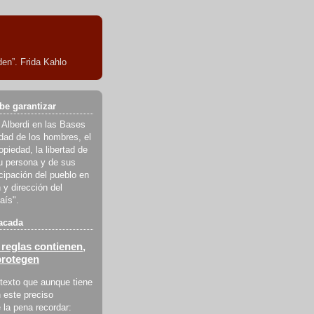
en”. Frida Kahlo
be garantizar
 Alberdi en las Bases
ldad de los hombres, el
piedad, la libertad de
u persona y de sus
icipación del pueblo en
 y dirección del
aís".
acada
reglas contienen,
protegen
texto que aunque tiene
 este preciso
la pena recordar: