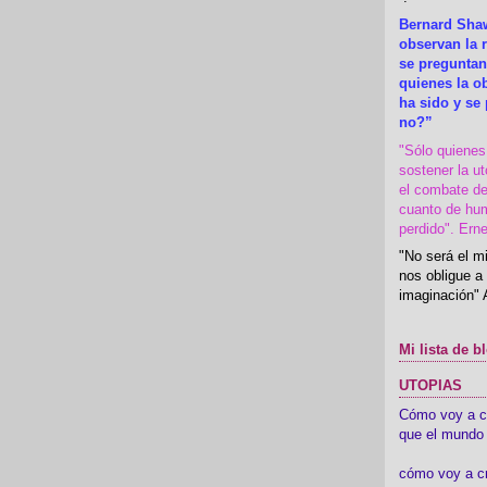
Bernard Shaw
observan la r
se preguntan
quienes la 
ha sido y se
no?”
"Sólo quiene
sostener la u
el combate de
cuanto de hu
perdido". Ern
"No será el mi
nos obligue a 
imaginación" 
Mi lista de b
UTOPIAS
Cómo voy a cre
que el mundo 
cómo voy a c